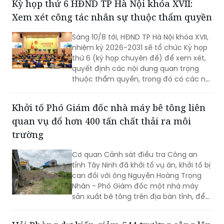
Kỳ họp thứ 6 HĐND TP Hà Nội khóa XVII:
Xem xét công tác nhân sự thuộc thẩm quyền
Sáng 10/8 tới, HĐND TP Hà Nội khóa XVII,
nhiệm kỳ 2026-2031 sẽ tổ chức Kỳ họp
thứ 6 (kỳ họp chuyên đề) để xem xét,
quyết định các nội dung quan trọng
thuộc thẩm quyền, trong đó có các nội
dung về công tác nhân sự.
Khởi tố Phó Giám đốc nhà máy bê tông liên
quan vụ đổ hơn 400 tấn chất thải ra môi
trường
Cơ quan Cảnh sát điều tra Công an
tỉnh Tây Ninh đã khởi tố vụ án, khởi tố bị
can đối với ông Nguyễn Hoàng Trọng
Nhân - Phó Giám đốc một nhà máy
sản xuất bê tông trên địa bàn tỉnh, để
điều tra về hành vi “Gây ô nhiễm môi
trường”. Vụ án được xác định liên quan