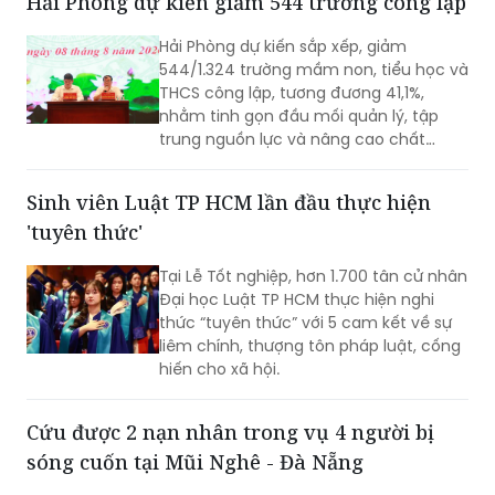
Hải Phòng dự kiến giảm 544 trường công lập
đến việc đổ, chôn lấp trái phép hơn
400 tấn bê tông thải ra môi trường.
Hải Phòng dự kiến sắp xếp, giảm
544/1.324 trường mầm non, tiểu học và
THCS công lập, tương đương 41,1%,
nhằm tinh gọn đầu mối quản lý, tập
trung nguồn lực và nâng cao chất
lượng giáo dục. Việc sắp xếp phải hoàn
thành trước ngày 20/8/2026.
Sinh viên Luật TP HCM lần đầu thực hiện
'tuyên thức'
Tại Lễ Tốt nghiệp, hơn 1.700 tân cử nhân
Đại học Luật TP HCM thực hiện nghi
thức “tuyên thức” với 5 cam kết về sự
liêm chính, thượng tôn pháp luật, cống
hiến cho xã hội.
Cứu được 2 nạn nhân trong vụ 4 người bị
sóng cuốn tại Mũi Nghê - Đà Nẵng