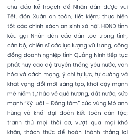
chu đáo kế hoạch để Nhân dân được vui
Tết, đón Xuân an toàn, tiết kiệm; thực hiện
tốt các chính sách an sinh xã hội. HĐND tỉnh
kêu gọi Nhân dân các dân tộc trong tỉnh,
cán bộ, chiến sĩ các lực lượng vũ trang, cộng
đồng doanh nghiệp tỉnh Quảng Ninh tiếp tục
phát huy cao độ truyền thống yêu nước, văn
hóa và cách mạng, ý chí tự lực, tự cường và
khát vọng đổi mới sáng tạo, khơi dậy mạnh
mẽ niềm tự hào về quê hương, đất nước, sức
mạnh “Kỷ luật - Đồng tâm” của vùng Mỏ anh
hùng và khối đại đoàn kết toàn dân tộc;
tranh thủ mọi thời cơ, vượt qua mọi khó
khăn, thách thức để hoàn thành thắng lợi