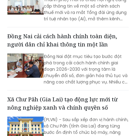
cấp thông tin về một số chính sách
thuế mới và ra mắt Tổng đài ứng dụng
trí tuệ nhân tạo (AI), mở thêm kênh
cung cấp thông tin thuế qua nền tảng
thanh toán số.
Đồng Nai cải cách hành chính toàn diện,
người dân chỉ khai thông tin một lần
Đồng Nai đặt mục tiêu tạo bước đột
phá trong cải cách hành chính giai
đoạn 2026-2030 với trọng tâm là
chuyển đổi số, đơn giản hóa thủ tục và
nâng cao chất lượng phục vụ. Nhiều chỉ
tiêu được đặt ra nhằm rút ngắn thời
gian giải quyết, tăng sự hài lòng của
Xã Chư Păh (Gia Lai) tạo động lực mới từ
người dân và doanh nghiệp.
nông nghiệp xanh và chính quyền số
(PLVN) - Sau sắp xếp đơn vị hành chính,
xã Chư Păh (tỉnh Gia Lai) đang từng
bước ổn định tổ chức bộ máy, nâng