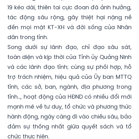
19 kéo dài, thiên tai cực đoan đã ảnh hưởng,
tác động sâu rộng, gây thiệt hại nặng nề
đến mọi mặt KT-XH và đời sống của Nhân
dân trong tỉnh.
Song dưới sự lãnh đạo, chỉ đạo sâu sát,
toàn diện và kịp thời của Tỉnh ủy Quảng Ninh
và các lãnh đạo tỉnh; cùng sự phối hợp, hỗ
trợ trách nhiệm, hiệu quả của Ủy ban MTTQ
tỉnh, các sở, ban, ngành, địa phương trong
tỉnh…, hoạt động của HĐND có nhiều đổi mới
mạnh mẽ về tư duy, tổ chức và phương thức
hành động, ngày càng đi vào chiều sâu, bảo
đảm sự thống nhất giữa quyết sách và tổ
chức thực hiện.