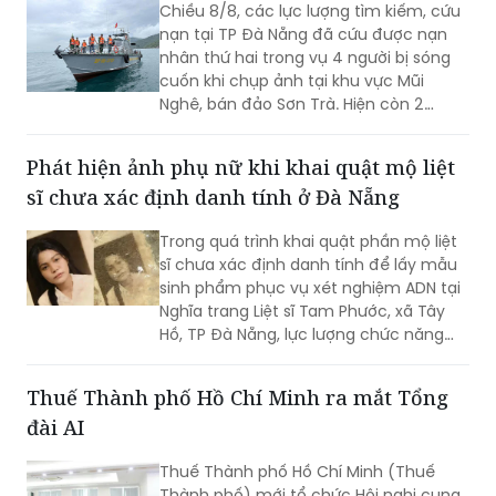
Chiều 8/8, các lực lượng tìm kiếm, cứu
nạn tại TP Đà Nẵng đã cứu được nạn
nhân thứ hai trong vụ 4 người bị sóng
cuốn khi chụp ảnh tại khu vực Mũi
Nghê, bán đảo Sơn Trà. Hiện còn 2
người chưa tìm thấy.
Phát hiện ảnh phụ nữ khi khai quật mộ liệt
sĩ chưa xác định danh tính ở Đà Nẵng
Trong quá trình khai quật phần mộ liệt
sĩ chưa xác định danh tính để lấy mẫu
sinh phẩm phục vụ xét nghiệm ADN tại
Nghĩa trang Liệt sĩ Tam Phước, xã Tây
Hồ, TP Đà Nẵng, lực lượng chức năng
phát hiện nhiều di vật, trong đó đáng
chú ý có di ảnh một phụ nữ.
Thuế Thành phố Hồ Chí Minh ra mắt Tổng
đài AI
Thuế Thành phố Hồ Chí Minh (Thuế
Thành phố) mới tổ chức Hội nghị cung