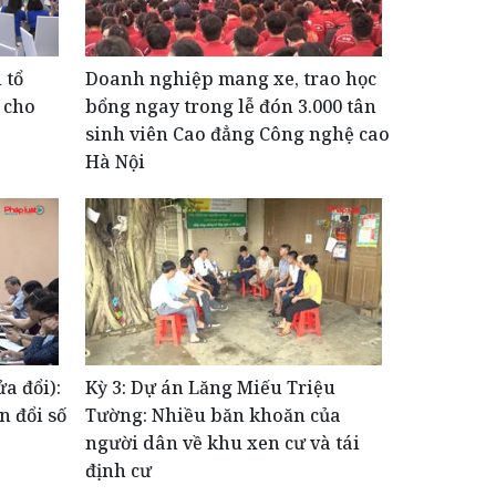
 tổ
Doanh nghiệp mang xe, trao học
I cho
bổng ngay trong lễ đón 3.000 tân
sinh viên Cao đẳng Công nghệ cao
Hà Nội
a đổi):
Kỳ 3: Dự án Lăng Miếu Triệu
 đổi số
Tường: Nhiều băn khoăn của
người dân về khu xen cư và tái
định cư