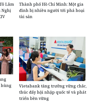
 Tô Lâm
Thành phố Hồ Chí Minh: Một gia
ả Nghị
đình bị nhiều người tới phá hoại
XIV
tài sản
ùng
h hùng
Vietabank tăng trưởng vững chắc,
thúc đẩy hội nhập quốc tế và phát
triển bền vững