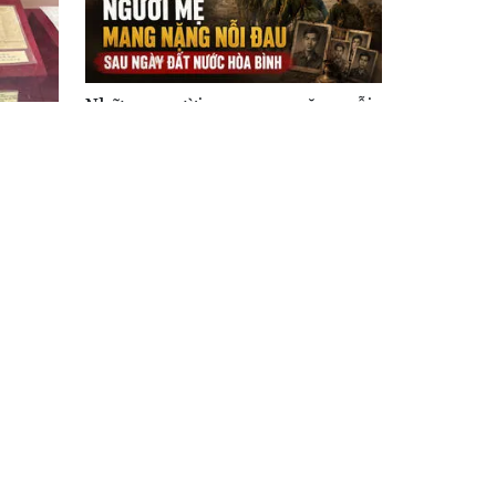
Những người mẹ mang nặng nỗi
đau sau ngày đất nước hòa bình
 đoàn
ước
sức