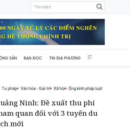
ỘNG SẢN
BẠN ĐỌC
TIN ĐỊA PHƯƠNG
Tư pháp
Văn hóa - Giải trí
Xã hội
Ống kính pháp luật
uảng Ninh: Đề xuất thu phí
ham quan đối với 3 tuyến du
ịch mới