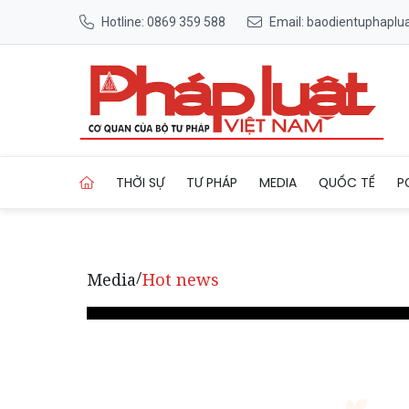
Hotline: 0869 359 588
Email: baodientuphapl
Trang chủ Quảng Ninh: Đề xuấ
THỜI SỰ
TƯ PHÁP
MEDIA
QUỐC TẾ
P
Media
Hot news
/