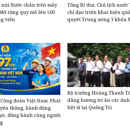
o núi Bước chân trên mây
Tổng Bí thư, Chủ tịch nước
Mở rộng quy mô lên 500
chỉ đạo triển khai hiệu qu
g viên
quyết Trung ương 3 khóa 
Bộ trưởng Hoàng Thanh T
dâng hương tri ân các An
 Công đoàn Việt Nam: Phát
liệt sĩ tại Quảng Trị
uyền thống, hành động
hực, đồng hành cùng người
ng