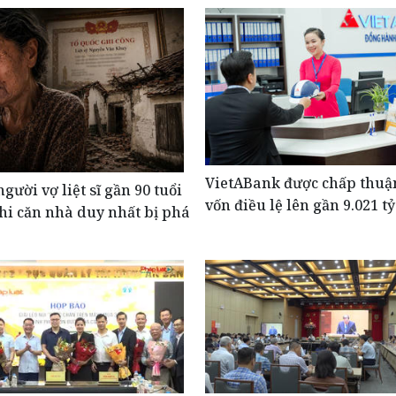
VietABank được chấp thuậ
người vợ liệt sĩ gần 90 tuổi
vốn điều lệ lên gần 9.021 t
hi căn nhà duy nhất bị phá