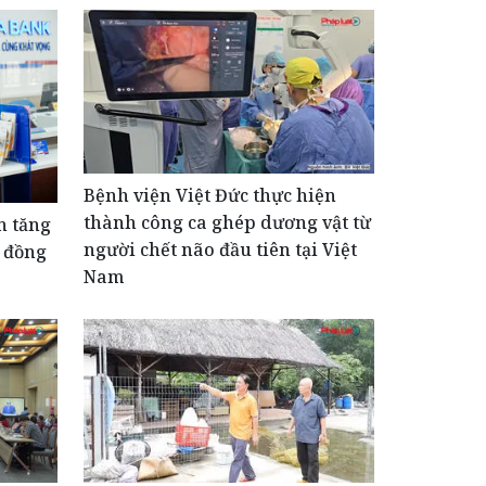
Bệnh viện Việt Đức thực hiện
thành công ca ghép dương vật từ
n tăng
người chết não đầu tiên tại Việt
ỷ đồng
Nam