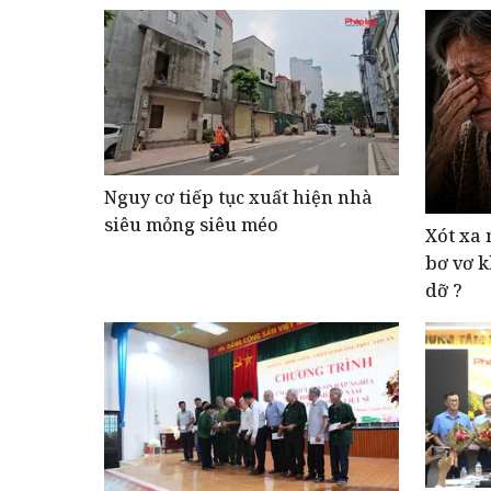
Nguy cơ tiếp tục xuất hiện nhà
siêu mỏng siêu méo
Xót xa 
bơ vơ k
dỡ ?