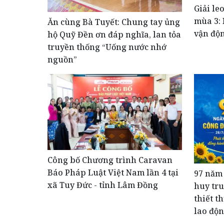
Giải le
mùa 3: 
Ăn cùng Bà Tuyết: Chung tay ủng
vận độn
hộ Quỹ Đền ơn đáp nghĩa, lan tỏa
truyền thống “Uống nước nhớ
nguồn”
Công bố Chương trình Caravan
Báo Pháp Luật Việt Nam lần 4 tại
​97 năm
xã Tuy Đức - tỉnh Lâm Đồng
huy tr
thiết t
lao độ