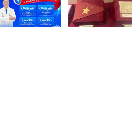
Xúc động bức thư của Tiểu
ghiệm nên thực hiện định
trưởng Đặc công gửi vợ tr
ảo vệ lá gan khỏe mạnh
ngày hy sinh: “Em giữ gìn 
khỏe để chăm sóc con…”