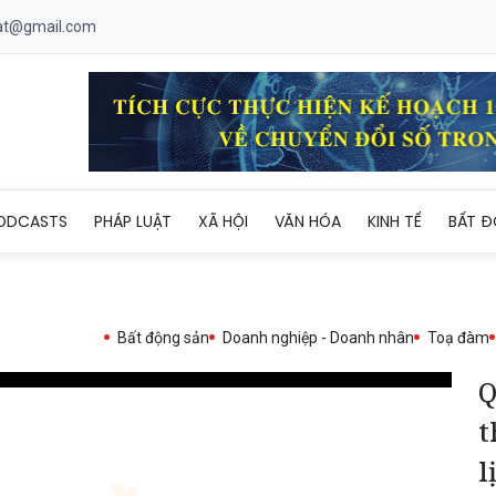
uat@gmail.com
t thu phí tham quan đối với 3 tuyến du lịch mới
ODCASTS
PHÁP LUẬT
XÃ HỘI
VĂN HÓA
KINH TẾ
BẤT Đ
Bất động sản
Doanh nghiệp - Doanh nhân
Toạ đàm
Q
t
l