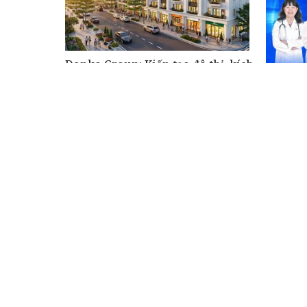
Danko Group: Kiến tạo đô thị, kích
hoạt động lực phát triển vùng
5 xét n
kỳ để b