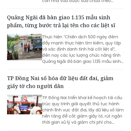
căn nhà vừa được sửa chữa theo
Chương trình xóa nhà tạm, nhà dột nát
trong năm 2025, nay đã bị lửa thiêu rụi
Quảng Ngãi đã bàn giao 1.135 mẫu sinh
hoàn toàn.
phẩm, từng bước trả lại tên cho các liệt sĩ
Thực hiện “Chiến dịch 500 ngày đêm
đẩy mạnh thực hiện tìm kiếm, quy tập
và xác định danh tính hài cốt liệt sĩ”,
đến nay các lực lượng chức năng tỉnh
Quảng Ngãi đã bàn giao 1.135 mẫu sinh
phẩm cho Viện Pháp y Quân đội (Bộ
Quốc phòng) để phục vụ giám định
TP Đồng Nai số hóa dữ liệu đất đai, giảm
ADN, từng bước trả lại tên cho các liệt
giấy tờ cho người dân
sĩ.
TP Đồng Nai triển khai kế hoạch tái cấu
trúc quy trình giải quyết thủ tục hành
chính lĩnh vực đất đai, lấy dữ liệu số làm
nền tảng để cắt giảm giấy tờ, rút ngắn
thời gian xử lý và giảm chi phí cho
người dân, doanh nghiệp, hướng tới