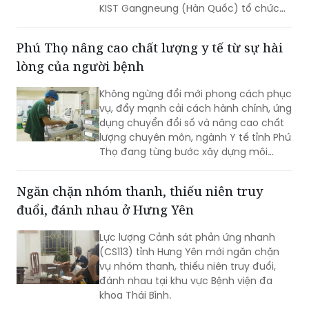
KIST Gangneung (Hàn Quốc) tổ chức
Phiên kết nối cung cầu công nghệ giữa
doanh nghiệp Viện KIST và doanh
Phú Thọ nâng cao chất lượng y tế từ sự hài
nghiệp TP Hải Phòng.
lòng của người bệnh
Không ngừng đổi mới phong cách phục
vụ, đẩy mạnh cải cách hành chính, ứng
dụng chuyển đổi số và nâng cao chất
lượng chuyên môn, ngành Y tế tỉnh Phú
Thọ đang từng bước xây dựng môi
trường khám, chữa bệnh hiện đại,
chuyên nghiệp và thân thiện. Tại nhiều
Ngăn chặn nhóm thanh, thiếu niên truy
cơ sở y tế, sự hài lòng của người bệnh
đuổi, đánh nhau ở Hưng Yên
không chỉ là mục tiêu hướng tới mà
còn trở thành tiêu chí quan trọng để
Lực lượng Cảnh sát phản ứng nhanh
đánh giá chất lượng hoạt động của
(CS113) tỉnh Hưng Yên mới ngăn chặn
mỗi đơn vị.
vụ nhóm thanh, thiếu niên truy đuổi,
đánh nhau tại khu vực Bệnh viện đa
khoa Thái Bình.