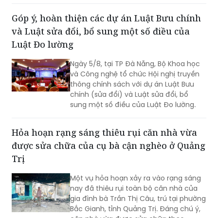
Góp ý, hoàn thiện các dự án Luật Bưu chính
và Luật sửa đổi, bổ sung một số điều của
Luật Đo lường
Ngày 5/8, tại TP Đà Nẵng, Bộ Khoa học
và Công nghệ tổ chức Hội nghị truyền
thông chính sách với dự án Luật Bưu
chính (sửa đổi) và Luật sửa đổi, bổ
sung một số điều của Luật Đo lường.
Hỏa hoạn rạng sáng thiêu rụi căn nhà vừa
được sửa chữa của cụ bà cận nghèo ở Quảng
Trị
Một vụ hỏa hoạn xảy ra vào rạng sáng
nay đã thiêu rụi toàn bộ căn nhà của
gia đình bà Trần Thị Câu, trú tại phường
Bắc Gianh, tỉnh Quảng Trị. Đáng chú ý,