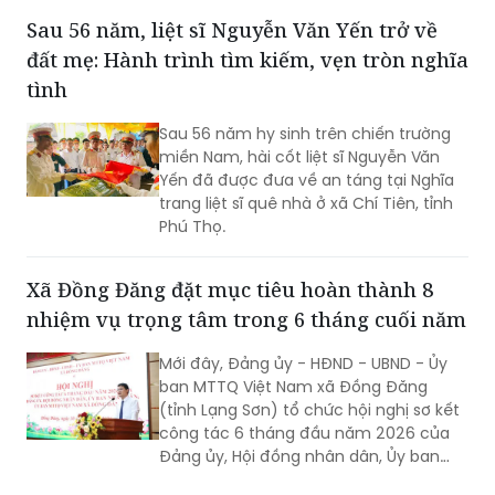
dịch vụ công trực tuyến toàn trình.
Sau 56 năm, liệt sĩ Nguyễn Văn Yến trở về
đất mẹ: Hành trình tìm kiếm, vẹn tròn nghĩa
tình
Sau 56 năm hy sinh trên chiến trường
miền Nam, hài cốt liệt sĩ Nguyễn Văn
Yến đã được đưa về an táng tại Nghĩa
trang liệt sĩ quê nhà ở xã Chí Tiên, tỉnh
Phú Thọ.
Xã Đồng Đăng đặt mục tiêu hoàn thành 8
nhiệm vụ trọng tâm trong 6 tháng cuối năm
Mới đây, Đảng ủy - HĐND - UBND - Ủy
ban MTTQ Việt Nam xã Đồng Đăng
(tỉnh Lạng Sơn) tổ chức hội nghị sơ kết
công tác 6 tháng đầu năm 2026 của
Đảng ủy, Hội đồng nhân dân, Ủy ban
nhân dân, Ủy ban MTTQ Việt Nam xã.