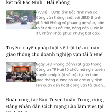
kết nối Bắc Ninh - Hải Phòng
(PLVN) - UBND tỉnh Bắc Ninh mới có
Công văn thống nhất với UBND thành
phố Hải Phòng về phương án và sự cần
thiết đầu tư cải tạo, nâng cấp Quốc lộ
37, nhằm khắc phục những bất cập
giao thông trên tuyến, bảo đảm khai
thác đồng bộ và tăng cường kết nối
Tuyên truyền pháp luật về trật tự an toàn
giữa hai địa phương.
giao thông cho doanh nghiệp vận tải ở Huế
Ngày 5/8, Phòng Cảnh sát giao thông
Công an TP Huế tổ chức hội nghị tuyên
truyền pháp luật về trật tự, an toàn
giao thông đường bộ và các quy định
liên quan đến hoạt động vận tải đường
bộ.
Đoàn công tác Ban Tuyên huấn Trung ương
Đảng Nhân dân Cách mạng Lào làm việc tại