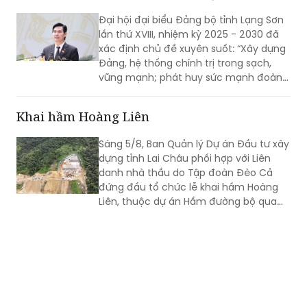
Đại hội đại biểu Đảng bộ tỉnh Lạng Sơn
lần thứ XVIII, nhiệm kỳ 2025 - 2030 đã
xác định chủ đề xuyên suốt: “Xây dựng
Đảng, hệ thống chính trị trong sạch,
vững mạnh; phát huy sức mạnh đoàn
kết; huy động mọi nguồn lực, hiện thực
hóa khát vọng phát triển; xây dựng
Khai hầm Hoàng Liên
Lạng Sơn trở thành một cực tăng
trưởng của vùng Trung du và miền núi
Sáng 5/8, Ban Quản lý Dự án Đầu tư xây
Bắc Bộ”. Đây không chỉ là việc tổng kết
dựng tỉnh Lai Châu phối hợp với Liên
thực tiễn một cách toàn diện từ nhiệm
danh nhà thầu do Tập đoàn Đèo Cả
kỳ 2020 - 2025, mà còn thể hiện rõ
đứng đầu tổ chức lễ khai hầm Hoàng
tầm nhìn, bản lĩnh và quyết tâm chính
Liên, thuộc dự án Hầm đường bộ qua
trị của Đảng bộ tỉnh trong giai đoạn
đèo Hoàng Liên, kết nối tỉnh Lào Cai với
phát triển mới.
tỉnh Lai Châu.