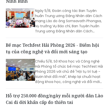
Ninh Bình
Ngày 5/8, Đoàn công tác Ban Tuyên
huấn Trung ương Đảng Nhân dân Cách
mạng Lào do ông Somsavath Phongsa,
Vụ trưởng Vụ Báo chí, Ban Tuyên huấn
Trung ương Đảng Nhân dân Cách
mạng Lào làm Trưởng đoàn, đã thăm
và làm việc với Ban Tuyên giáo và Dân
Bế mạc Techfest Hải Phòng 2026 - Điểm hội
vận Tỉnh ủy Ninh Bình.
tụ của công nghệ và đổi mới sáng tạo
Chiều 5/8, Sở Khoa học và Công nghệ
Hải Phòng tổ chức bế mạc Techfest Hải
Phòng 2026 với chủ đề "Hội tụ trí tuệ -
Vươn khơi đổi mới", khép lại chuỗi hoạt
động khoa học, công nghệ và đổi mới
sáng tạo diễn ra trong hai ngày 4 - 5/8.
Hỗ trợ 250.000 đồng/ngày mỗi người dân Lào
Cai di dời khẩn cấp do thiên tai