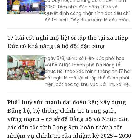
bố Quy hoạch chung đô thị đến năm
2050, tầm nhìn đến năm 2075 và
Quyết định công nhận tỉnh đạt tiêu chí
đô thị loại I. Đây được xem là dấu mốc
có ý nghĩa đặc biệt, tạo nền tảng quan
trọng để Bắc Ninh hiện thực hóa mục
17 hài cốt nghi mộ liệt sĩ tập thể tại xã Hiệp
tiêu trở thành thành phố trực thuộc
Đức có khả năng là bộ đội đặc công
Trung ương trước năm 2030, hướng tới
một đô thị xanh, thông minh, hiện đại
Ngày 5/8, UBND xã Hiệp Đức phối hợp
và là cực tăng trưởng mới của khu vực
với Bộ CHQS thành phố Đà Nẵng tổ
phía Bắc.
chức Hội thảo xác minh thông tin 17 hài
cốt nghi là mộ liệt sĩ tập thể được phát
hiện, cất bốc tại khu vực Đồi Thị, xã Hiệp
Đức.
Phát huy sức mạnh đại đoàn kết; xây dựng
Đảng bộ, hệ thống chính trị trong sạch,
vững mạnh – cơ sở để Đảng bộ và Nhân dân
các dân tộc tỉnh Lạng Sơn hoàn thành tốt
nhiệm vụ chính trị của nhiệm kỳ 2025 – 2030