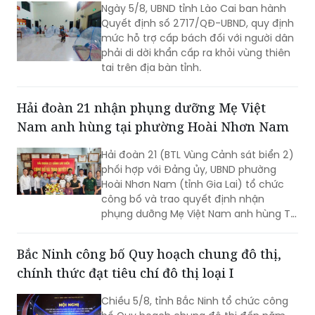
Ngày 5/8, UBND tỉnh Lào Cai ban hành
Quyết định số 2717/QĐ-UBND, quy định
mức hỗ trợ cấp bách đối với người dân
phải di dời khẩn cấp ra khỏi vùng thiên
tai trên địa bàn tỉnh.
Hải đoàn 21 nhận phụng dưỡng Mẹ Việt
Nam anh hùng tại phường Hoài Nhơn Nam
Hải đoàn 21 (BTL Vùng Cảnh sát biển 2)
phối hợp với Đảng ủy, UBND phường
Hoài Nhơn Nam (tỉnh Gia Lai) tổ chức
công bố và trao quyết định nhận
phụng dưỡng Mẹ Việt Nam anh hùng Từ
Thị Nghiệm (SN 1933, trú tại khu phố
Giao Hội, phường Hoài Nhơn Nam, tỉnh
Bắc Ninh công bố Quy hoạch chung đô thị,
Gia Lai)
chính thức đạt tiêu chí đô thị loại I
Chiều 5/8, tỉnh Bắc Ninh tổ chức công