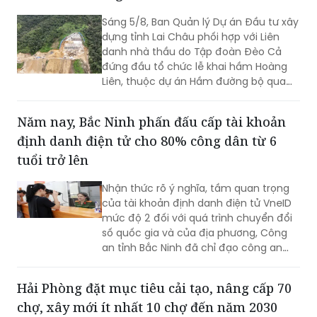
trưởng của vùng Trung du và miền núi
Sáng 5/8, Ban Quản lý Dự án Đầu tư xây
Bắc Bộ”. Đây không chỉ là việc tổng kết
dựng tỉnh Lai Châu phối hợp với Liên
thực tiễn một cách toàn diện từ nhiệm
danh nhà thầu do Tập đoàn Đèo Cả
kỳ 2020 - 2025, mà còn thể hiện rõ
đứng đầu tổ chức lễ khai hầm Hoàng
tầm nhìn, bản lĩnh và quyết tâm chính
Liên, thuộc dự án Hầm đường bộ qua
trị của Đảng bộ tỉnh trong giai đoạn
đèo Hoàng Liên, kết nối tỉnh Lào Cai với
phát triển mới.
tỉnh Lai Châu.
Năm nay, Bắc Ninh phấn đấu cấp tài khoản
định danh điện tử cho 80% công dân từ 6
tuổi trở lên
Nhận thức rõ ý nghĩa, tầm quan trọng
của tài khoản định danh điện tử VneID
mức độ 2 đối với quá trình chuyển đổi
số quốc gia và của địa phương, Công
an tỉnh Bắc Ninh đã chỉ đạo công an
cấp xã triển khai đồng bộ nhiều giải
pháp nhằm đẩy mạnh công tác thu
Hải Phòng đặt mục tiêu cải tạo, nâng cấp 70
nhận, kích hoạt tài khoản định danh
chợ, xây mới ít nhất 10 chợ đến năm 2030
điện tử cho người dân.