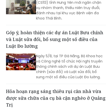
(CS113) tỉnh Hưng Yên mới ngăn chặn
mỗi đơn vị.
vụ nhóm thanh, thiếu niên truy đuổi,
đánh nhau tại khu vực Bệnh viện đa
khoa Thái Bình.
Góp ý, hoàn thiện các dự án Luật Bưu chính
và Luật sửa đổi, bổ sung một số điều của
Luật Đo lường
Ngày 5/8, tại TP Đà Nẵng, Bộ Khoa học
và Công nghệ tổ chức Hội nghị truyền
thông chính sách với dự án Luật Bưu
chính (sửa đổi) và Luật sửa đổi, bổ
sung một số điều của Luật Đo lường.
Hỏa hoạn rạng sáng thiêu rụi căn nhà vừa
được sửa chữa của cụ bà cận nghèo ở Quảng
Trị