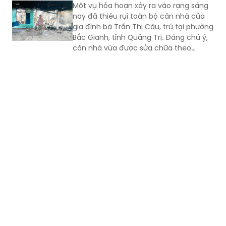
Một vụ hỏa hoạn xảy ra vào rạng sáng
nay đã thiêu rụi toàn bộ căn nhà của
gia đình bà Trần Thị Câu, trú tại phường
Bắc Gianh, tỉnh Quảng Trị. Đáng chú ý,
căn nhà vừa được sửa chữa theo
Chương trình xóa nhà tạm, nhà dột nát
trong năm 2025, nay đã bị lửa thiêu rụi
hoàn toàn.