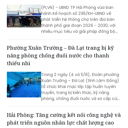
(PLVN) - UBND TP Hải Phòng vừa ban
hành Kế hoạch số 295/KH-UBND về
phát triển hệ thống chợ trên địa bàn
thành phố giai đoạn 2026 - 2030, với
nhiều mục tiêu và giải pháp đồng bộ
nhằm nâng cấp hạ tầng thương mại,
từng bước hiện đại hóa hoạt động kinh
Phường Xuân Trường – Đà Lạt trang bị kỹ
doanh, đáp ứng yêu cầu phát triển đô
năng phòng chống đuối nước cho thanh
thị và xây dựng nông thôn mới.
thiếu nhi
Trong 2 ngày (4 và 5/8), Đoàn phường
Xuân Trường – Đà Lạt (tỉnh Lâm Đồng)
tổ chức khai mạc lớp tập huấn tuyên
truyền, trang bị kiến thức, kỹ năng
phòng, chống đuối nước và sơ cấp cứu
cho thanh thiếu nhi năm 2026.
Hải Phòng: Tăng cường kết nối công nghệ và
phát triển nguồn nhân lực chất lượng cao