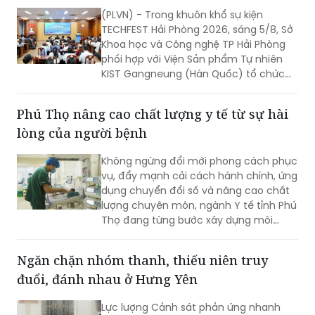
(PLVN) - Trong khuôn khổ sự kiện
TECHFEST Hải Phòng 2026, sáng 5/8, Sở
Khoa học và Công nghệ TP Hải Phòng
phối hợp với Viện Sản phẩm Tự nhiên
KIST Gangneung (Hàn Quốc) tổ chức
Phiên kết nối cung cầu công nghệ giữa
doanh nghiệp Viện KIST và doanh
Phú Thọ nâng cao chất lượng y tế từ sự hài
nghiệp TP Hải Phòng.
lòng của người bệnh
Không ngừng đổi mới phong cách phục
vụ, đẩy mạnh cải cách hành chính, ứng
dụng chuyển đổi số và nâng cao chất
lượng chuyên môn, ngành Y tế tỉnh Phú
Thọ đang từng bước xây dựng môi
trường khám, chữa bệnh hiện đại,
chuyên nghiệp và thân thiện. Tại nhiều
Ngăn chặn nhóm thanh, thiếu niên truy
cơ sở y tế, sự hài lòng của người bệnh
đuổi, đánh nhau ở Hưng Yên
không chỉ là mục tiêu hướng tới mà
còn trở thành tiêu chí quan trọng để
Lực lượng Cảnh sát phản ứng nhanh
đánh giá chất lượng hoạt động của