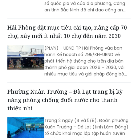
số quốc gia và của địa phương, Công
an tỉnh Bắc Ninh đã chỉ đạo công an
cấp xã triển khai đồng bộ nhiều giải
pháp nhằm đẩy mạnh công tác thu
Hải Phòng đặt mục tiêu cải tạo, nâng cấp 70
nhận, kích hoạt tài khoản định danh
chợ, xây mới ít nhất 10 chợ đến năm 2030
điện tử cho người dân.
(PLVN) - UBND TP Hải Phòng vừa ban
hành Kế hoạch số 295/KH-UBND về
phát triển hệ thống chợ trên địa bàn
thành phố giai đoạn 2026 - 2030, với
nhiều mục tiêu và giải pháp đồng bộ
nhằm nâng cấp hạ tầng thương mại,
từng bước hiện đại hóa hoạt động kinh
Phường Xuân Trường – Đà Lạt trang bị kỹ
doanh, đáp ứng yêu cầu phát triển đô
năng phòng chống đuối nước cho thanh
thị và xây dựng nông thôn mới.
thiếu nhi
Trong 2 ngày (4 và 5/8), Đoàn phường
Xuân Trường – Đà Lạt (tỉnh Lâm Đồng)
tổ chức khai mạc lớp tập huấn tuyên