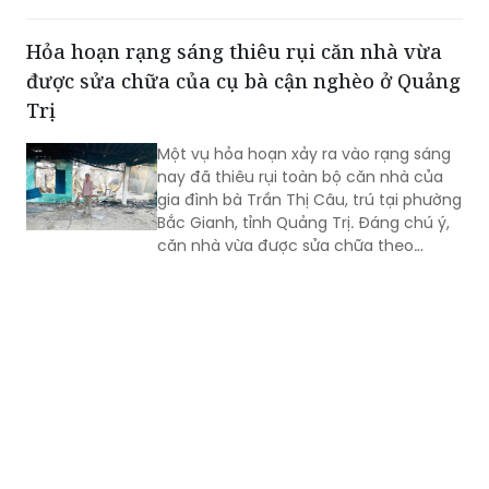
Hỏa hoạn rạng sáng thiêu rụi căn nhà vừa
được sửa chữa của cụ bà cận nghèo ở Quảng
Trị
Một vụ hỏa hoạn xảy ra vào rạng sáng
nay đã thiêu rụi toàn bộ căn nhà của
gia đình bà Trần Thị Câu, trú tại phường
Bắc Gianh, tỉnh Quảng Trị. Đáng chú ý,
căn nhà vừa được sửa chữa theo
Chương trình xóa nhà tạm, nhà dột nát
trong năm 2025, nay đã bị lửa thiêu rụi
hoàn toàn.