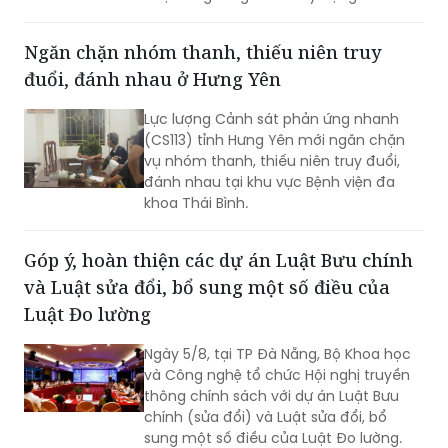
trường khám, chữa bệnh hiện đại,
chuyên nghiệp và thân thiện. Tại nhiều
Ngăn chặn nhóm thanh, thiếu niên truy
cơ sở y tế, sự hài lòng của người bệnh
đuổi, đánh nhau ở Hưng Yên
không chỉ là mục tiêu hướng tới mà
còn trở thành tiêu chí quan trọng để
Lực lượng Cảnh sát phản ứng nhanh
đánh giá chất lượng hoạt động của
(CS113) tỉnh Hưng Yên mới ngăn chặn
mỗi đơn vị.
vụ nhóm thanh, thiếu niên truy đuổi,
đánh nhau tại khu vực Bệnh viện đa
khoa Thái Bình.
Góp ý, hoàn thiện các dự án Luật Bưu chính
và Luật sửa đổi, bổ sung một số điều của
Luật Đo lường
Ngày 5/8, tại TP Đà Nẵng, Bộ Khoa học
và Công nghệ tổ chức Hội nghị truyền
thông chính sách với dự án Luật Bưu
chính (sửa đổi) và Luật sửa đổi, bổ
sung một số điều của Luật Đo lường.