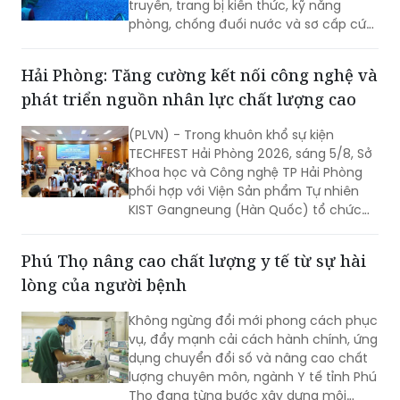
truyền, trang bị kiến thức, kỹ năng
phòng, chống đuối nước và sơ cấp cứu
cho thanh thiếu nhi năm 2026.
Hải Phòng: Tăng cường kết nối công nghệ và
phát triển nguồn nhân lực chất lượng cao
(PLVN) - Trong khuôn khổ sự kiện
TECHFEST Hải Phòng 2026, sáng 5/8, Sở
Khoa học và Công nghệ TP Hải Phòng
phối hợp với Viện Sản phẩm Tự nhiên
KIST Gangneung (Hàn Quốc) tổ chức
Phiên kết nối cung cầu công nghệ giữa
doanh nghiệp Viện KIST và doanh
Phú Thọ nâng cao chất lượng y tế từ sự hài
nghiệp TP Hải Phòng.
lòng của người bệnh
Không ngừng đổi mới phong cách phục
vụ, đẩy mạnh cải cách hành chính, ứng
dụng chuyển đổi số và nâng cao chất
lượng chuyên môn, ngành Y tế tỉnh Phú
Thọ đang từng bước xây dựng môi