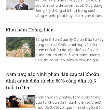
lần thứ XVIII, nhiệm kỳ 2025 - 2030 đã
xác định chủ đề xuyên suốt: “Xây dựng
Đảng, hệ thống chính trị trong sạch,
vững mạnh; phát huy sức mạnh đoàn
kết; huy động mọi nguồn lực, hiện thực
hóa khát vọng phát triển; xây dựng
Khai hầm Hoàng Liên
Lạng Sơn trở thành một cực tăng
trưởng của vùng Trung du và miền núi
Sáng 5/8, Ban Quản lý Dự án Đầu tư xây
Bắc Bộ”. Đây không chỉ là việc tổng kết
dựng tỉnh Lai Châu phối hợp với Liên
thực tiễn một cách toàn diện từ nhiệm
danh nhà thầu do Tập đoàn Đèo Cả
kỳ 2020 - 2025, mà còn thể hiện rõ
đứng đầu tổ chức lễ khai hầm Hoàng
tầm nhìn, bản lĩnh và quyết tâm chính
Liên, thuộc dự án Hầm đường bộ qua
trị của Đảng bộ tỉnh trong giai đoạn
đèo Hoàng Liên, kết nối tỉnh Lào Cai với
phát triển mới.
tỉnh Lai Châu.
Năm nay, Bắc Ninh phấn đấu cấp tài khoản
định danh điện tử cho 80% công dân từ 6
tuổi trở lên
Nhận thức rõ ý nghĩa, tầm quan trọng
của tài khoản định danh điện tử VneID
mức độ 2 đối với quá trình chuyển đổi