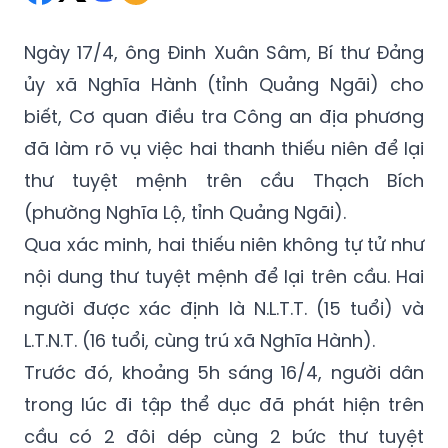
Ngày 17/4, ông Đinh Xuân Sâm, Bí thư Đảng
ủy xã Nghĩa Hành (tỉnh Quảng Ngãi) cho
biết, Cơ quan điều tra Công an địa phương
đã làm rõ vụ việc hai thanh thiếu niên để lại
thư tuyệt mệnh trên cầu Thạch Bích
(phường Nghĩa Lộ, tỉnh Quảng Ngãi).
Qua xác minh, hai thiếu niên không tự tử như
nội dung thư tuyệt mệnh để lại trên cầu. Hai
người được xác định là N.L.T.T. (15 tuổi) và
L.T.N.T. (16 tuổi, cùng trú xã Nghĩa Hành).
Trước đó, khoảng 5h sáng 16/4, người dân
trong lúc đi tập thể dục đã phát hiện trên
cầu có 2 đôi dép cùng 2 bức thư tuyệt