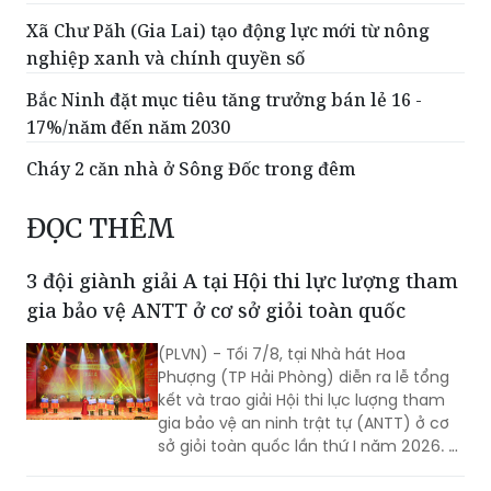
Xã Chư Păh (Gia Lai) tạo động lực mới từ nông
nghiệp xanh và chính quyền số
Bắc Ninh đặt mục tiêu tăng trưởng bán lẻ 16 -
17%/năm đến năm 2030
Cháy 2 căn nhà ở Sông Đốc trong đêm
ĐỌC THÊM
3 đội giành giải A tại Hội thi lực lượng tham
gia bảo vệ ANTT ở cơ sở giỏi toàn quốc
(PLVN) - Tối 7/8, tại Nhà hát Hoa
Phượng (TP Hải Phòng) diễn ra lễ tổng
kết và trao giải Hội thi lực lượng tham
gia bảo vệ an ninh trật tự (ANTT) ở cơ
sở giỏi toàn quốc lần thứ I năm 2026. 3
đội đến từ Hà Nội, TP Hồ Chí Minh và Hải