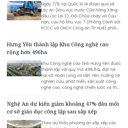
Ngày 7/8, tại Quốc lộ 1A đoạn qua xã
Lộc An (khu vực trước Cửa hàng Xăng
dầu Lộc Lợi 2), Đội Chữa cháy và Cứu
nạn, cứu hộ khu vực 7 (Phòng Cảnh sát
PCCC và CNCH Công an TP Huế) phối
hợp UBND xã Lộc An tổ chức thực tập
phương án cứu nạn, cứu hộ đối với tình
Hưng Yên thành lập Khu Công nghệ cao
huống tai nạn giao thông đường bộ có
rộng hơn 496ha
huy động nhiều lực lượng, phương tiện
tham gia.
Khu Công nghệ cao tỉnh Hưng Yên được
thành lập với quy mô 496,1ha, đặt tại
hai xã: Hoàn Long và Việt Yên, hướng tới
nghiên cứu, phát triển, sản xuất công
nghệ cao, công nghệ chiến lược và thu
hút các nguồn lực đầu tư vào lĩnh vực
khoa học, công nghệ.
Nghệ An dự kiến giảm khoảng 47% đầu mối
cơ sở giáo dục công lập sau sắp xếp
Theo dự thảo phương án sắp xếp các