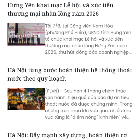
Phòng giảnh giải cao nhất.
Hưng Yên khai mạc Lễ hội và xúc tiến
thương mại nhãn lồng năm 2026
Tối 7/8, tại Công viên Nam Hòa
(phường Phố Hiến), UBND tỉnh Hưng Yên
tổ chức khai mạc Lễ hội và xúc tiến
thương mại nhãn lồng Hưng Yên năm
2026, thu hút đông đảo doanh nghiệp,
hợp tác xã, nhà vườn và du khách
tham dự.
Hà Nội từng bước hoàn thiện hệ thống thoát
nước theo quy hoạch
(PLVN) - Sau hơn 4 tháng chính thức
vận hành, hiệu quả của các dự án tiêu
thoát nước đã được chứng minh. Trong
những trận mưa lớn vừa qua, nhiều khu
vực từng là "điểm nóng" kinh niên" về
úng ngập đã ghi nhận sự cải thiện đáng
kể.
Hà Nội: Đẩy mạnh xây dựng, hoàn thiện cơ