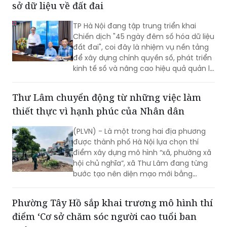
sở dữ liệu về đất đai
TP Hà Nội đang tập trung triển khai
Chiến dịch "45 ngày đêm số hóa dữ liệu
đất đai", coi đây là nhiệm vụ nền tảng
để xây dựng chính quyền số, phát triển
kinh tế số và nâng cao hiệu quả quản lý
nhà nước về đất đai và đã đạt được
những kết quả rất đáng chú ý.
Thư Lâm chuyển động từ những việc làm
thiết thực vì hạnh phúc của Nhân dân
(PLVN) - Là một trong hai địa phương
được thành phố Hà Nội lựa chọn thí
điểm xây dựng mô hình “xã, phường xã
hội chủ nghĩa”, xã Thư Lâm đang từng
bước tạo nên diện mạo mới bằng
những việc làm cụ thể, thiết thực. Từ
những tuyến đường được chỉnh trang,
Phường Tây Hồ sắp khai trương mô hình thí
hàng cây, bồn hoa được chăm sóc đến
điểm ‘Cơ sở chăm sóc người cao tuổi ban
các ao hồ được cải tạo, làm sạch…, tất
cả đều thể hiện sự vào cuộc của cả hệ