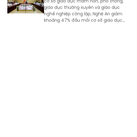
cơ sở giáo dục mầm non, phổ thông,
giáo dục thường xuyên và giáo dục
nghề nghiệp công lập, Nghệ An giảm
khoảng 47% đầu mối cơ sở giáo dục
công lập, thuộc nhóm địa phương có tỷ
lệ sắp xếp cao trong cả nước.