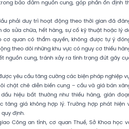
 trong bảo đảm nguồn cung, góp phần ổn định th
ầu phải duy trì hoạt động theo thời gian đã đăn
 do sửa chữa, hết hàng, sự cố kỹ thuật hoặc lý d
o cơ quan có thẩm quyền, không được tự ý đón
 động theo dõi những khu vực có nguy cơ thiếu hàn
ết nguồn cung, tránh xảy ra tình trạng đứt gãy cụ
g được yêu cầu tăng cường các biện pháp nghiệp vụ
dõi chặt chẽ diễn biến cung – cầu và giá bán xăn
c dấu hiệu bất thường như thiếu hàng, gián đoạ
tăng giá không hợp lý. Trường hợp phát hiện v
 quy định.
iao Công an tỉnh, cơ quan Thuế, Sở Khoa học v