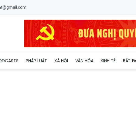
uat@gmail.com
g Thanh Hoá được yêu cầu theo dõi sát tình hình kinh doanh xăng 
ODCASTS
PHÁP LUẬT
XÃ HỘI
VĂN HÓA
KINH TẾ
BẤT Đ