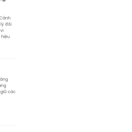
 Cảnh
lý đối
vi
 hiệu
hăng
àng
 giữ các