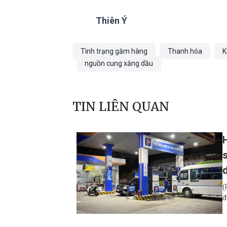
Thiên Ý
Tình trạng găm hàng
Thanh hóa
K
nguồn cung xăng dầu
TIN LIÊN QUAN
(
đ