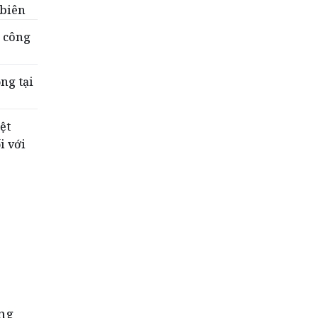
 biên
c công
ng tại
ệt
i với
áng