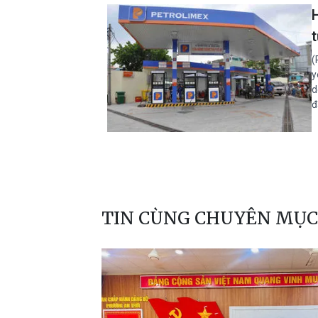
(
y
d
đ
TIN CÙNG CHUYÊN MỤC