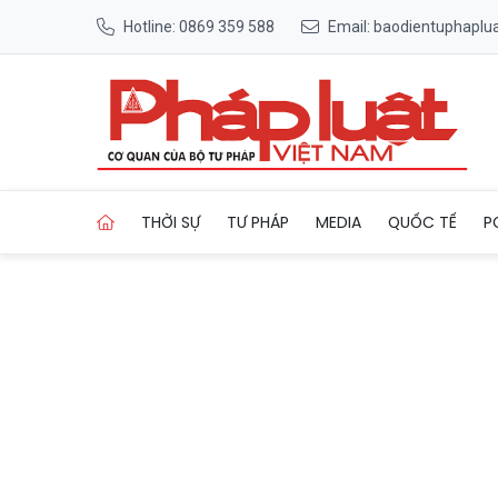
Hotline: 0869 359 588
Email: baodientuphapl
Trang chủ Quản lý thị trườn
THỜI SỰ
TƯ PHÁP
MEDIA
QUỐC TẾ
P