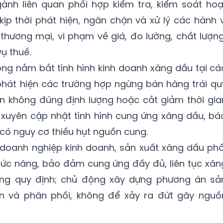
nh liên quan phối hợp kiểm tra, kiểm soát hoạ
ịp thời phát hiện, ngăn chặn và xử lý các hành v
thương mại, vi phạm về giá, đo lường, chất lượng
ụ thuế.
ng nắm bắt tình hình kinh doanh xăng dầu tại cá
i phát hiện các trường hợp ngừng bán hàng trái qu
án không đúng định lượng hoặc cắt giảm thời gia
 xuyên cập nhật tình hình cung ứng xăng dầu, bá
 có nguy cơ thiếu hụt nguồn cung.
 doanh nghiệp kinh doanh, sản xuất xăng dầu phố
hức năng, bảo đảm cung ứng đầy đủ, liên tục xăn
úng quy định; chủ động xây dựng phương án sả
ển và phân phối, không để xảy ra đứt gãy nguồ