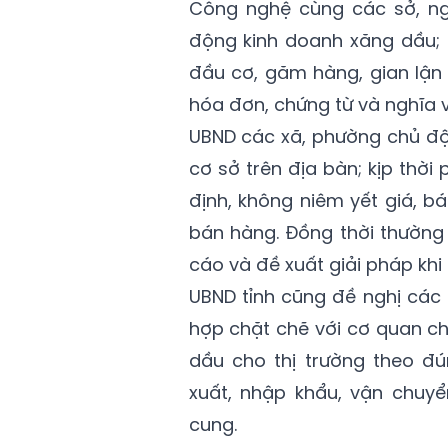
Công nghệ cùng các sở, ngà
động kinh doanh xăng dầu; k
đầu cơ, găm hàng, gian lận 
hóa đơn, chứng từ và nghĩa v
UBND các xã, phường chủ độ
cơ sở trên địa bàn; kịp thờ
định, không niêm yết giá, b
bán hàng. Đồng thời thường
cáo và đề xuất giải pháp khi
UBND tỉnh cũng đề nghị các
hợp chặt chẽ với cơ quan c
dầu cho thị trường theo đ
xuất, nhập khẩu, vận chuy
cung.