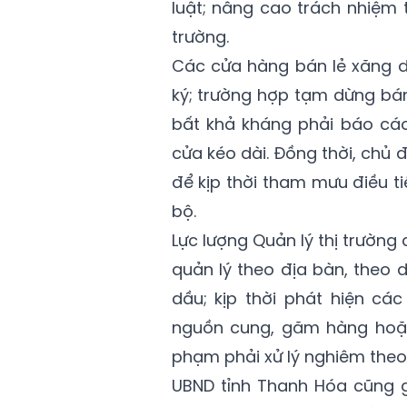
luật; nâng cao trách nhiệm
trường.
Các cửa hàng bán lẻ xăng d
ký; trường hợp tạm dừng bán
bất khả kháng phải báo cá
cửa kéo dài. Đồng thời, chủ
để kịp thời tham mưu điều ti
bộ.
Lực lượng Quản lý thị trườn
quản lý theo địa bàn, theo 
dầu; kịp thời phát hiện cá
nguồn cung, găm hàng hoặc 
phạm phải xử lý nghiêm theo
UBND tỉnh Thanh Hóa cũng g