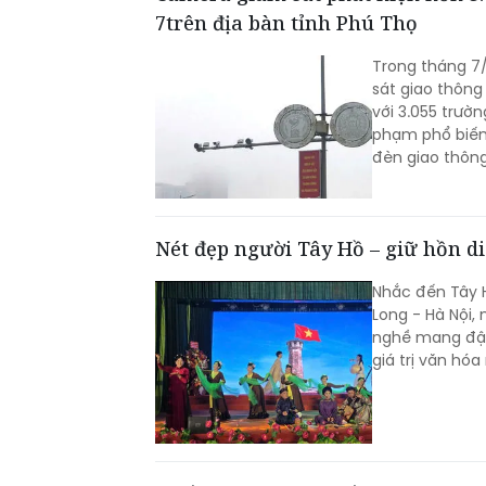
7trên địa bàn tỉnh Phú Thọ
Trong tháng 7
sát giao thông
với 3.055 trườn
phạm phổ biến 
đèn giao thông
Nét đẹp người Tây Hồ – giữ hồn di
Nhắc đến Tây 
Long - Hà Nội,
nghề mang đậm 
giá trị văn hó