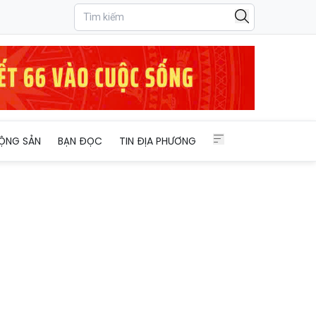
dầu
ỘNG SẢN
BẠN ĐỌC
TIN ĐỊA PHƯƠNG