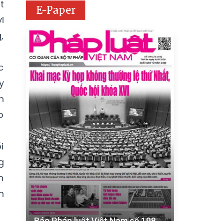
t
E-Paper
i
,
c
y
n
o
i
g
n
n
Báo Pháp luật Việt Nam số 198