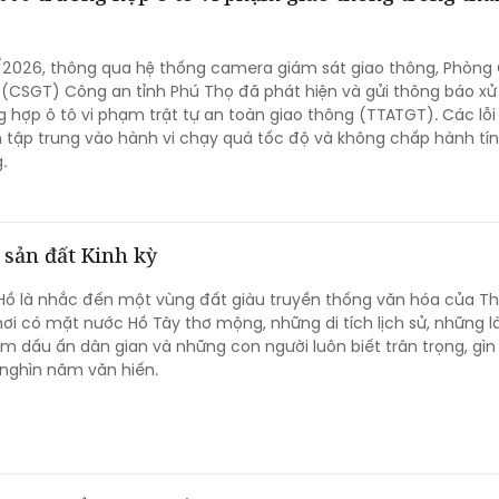
/2026, thông qua hệ thống camera giám sát giao thông, Phòng
 (CSGT) Công an tỉnh Phú Thọ đã phát hiện và gửi thông báo xử 
g hợp ô tô vi phạm trật tự an toàn giao thông (TTATGT). Các lỗi 
tập trung vào hành vi chạy quá tốc độ và không chấp hành tín
.
 sản đất Kinh kỳ
Hồ là nhắc đến một vùng đất giàu truyền thống văn hóa của T
 nơi có mặt nước Hồ Tây thơ mộng, những di tích lịch sử, những l
dấu ấn dân gian và những con người luôn biết trân trọng, gìn
a nghìn năm văn hiến.