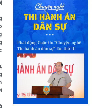
ị
g
o
g
g
Phát động Cuộc thi “Chuyện nghề
Thi hành án dân sự” lần thứ III
c
,
g
n
i
à