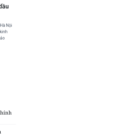
 dầu
 Hà Nội
kinh
bảo
Chính
h