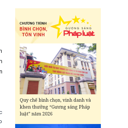
n
m
n
Quy chế bình chọn, vinh danh và
khen thưởng “Gương sáng Pháp
c
luật” năm 2026
p