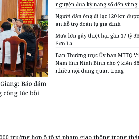
nguyện đưa kỹ năng số đến vùng
Người đàn ông đi lạc 120 km đượ
an hỗ trợ đoàn tụ gia đình
Mưa lớn gây thiệt hại gần 17 tỷ đồ
Sơn La
Ban Thường trực Ủy ban MTTQ Vi
Nam tỉnh Ninh Bình cho ý kiến đố
nhiều nội dung quan trọng
 Giang: Bảo đảm
g công tác bồi
000 trường hợp ô tô vi phạm giao thông trong th