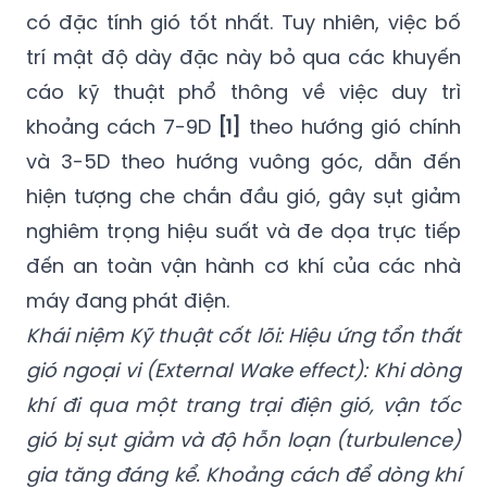
có đặc tính gió tốt nhất. Tuy nhiên, việc bố
trí mật độ dày đặc này bỏ qua các khuyến
cáo kỹ thuật phổ thông về việc duy trì
khoảng cách 7-9D
[1]
theo hướng gió chính
và 3-5D theo hướng vuông góc, dẫn đến
hiện tượng che chắn đầu gió, gây sụt giảm
nghiêm trọng hiệu suất và đe dọa trực tiếp
đến an toàn vận hành cơ khí của các nhà
máy đang phát điện.
Khái niệm Kỹ thuật cốt lõi: Hiệu ứng tổn thất
gió ngoại vi (External Wake effect): Khi dòng
khí đi qua một trang trại điện gió, vận tốc
gió bị sụt giảm và độ hỗn loạn (turbulence)
gia tăng đáng kể. Khoảng cách để dòng khí