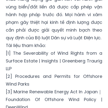
vùng biển/đất liền đã được cấp phép vận
hành hợp pháp trước đó. Mọi hành vi xâm
phạm gây thiệt hại kinh tế định lượng được
cần phải được giải quyết minh bạch theo
quy định của Bộ luật Dân sự và Luật Điện lực.
Tài liệu tham khảo:
[1] The Severability of Wind Rights from a
Surface Estate | Insights | Greenberg Traurig
LLP
[2] Procedures and Permits for Offshore
Wind Parks
[3] Marine Renewable Energy Act In Japan｜
Foundation Of Offshore Wind Policy |
DeepWind