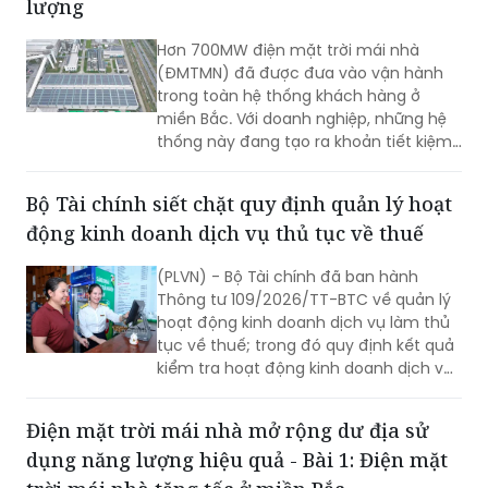
lượng
Hơn 700MW điện mặt trời mái nhà
(ĐMTMN) đã được đưa vào vận hành
trong toàn hệ thống khách hàng ở
miền Bắc. Với doanh nghiệp, những hệ
thống này đang tạo ra khoản tiết kiệm
hàng tỷ đồng mỗi tháng. Kết quả này
cho thấy Việt Nam có thể tích hợp
Bộ Tài chính siết chặt quy định quản lý hoạt
nhiều mục tiêu trong cái nhìn mới về sử
động kinh doanh dịch vụ thủ tục về thuế
dụng năng lượng hiệu quả.
(PLVN) - Bộ Tài chính đã ban hành
Thông tư 109/2026/TT-BTC về quản lý
hoạt động kinh doanh dịch vụ làm thủ
tục về thuế; trong đó quy định kết quả
kiểm tra hoạt động kinh doanh dịch vụ
làm thủ tục về thuế phải được công
khai trong 5 ngày làm việc.
Điện mặt trời mái nhà mở rộng dư địa sử
dụng năng lượng hiệu quả - Bài 1: Điện mặt