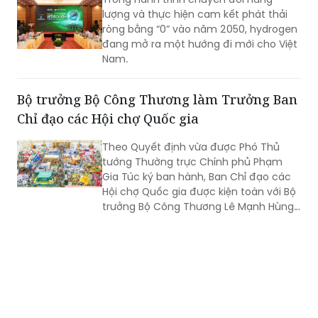
điều kiện cho hoạt động sản xuất, kinh
lượng và thực hiện cam kết phát thải
doanh phát triển bền vững.
ròng bằng “0” vào năm 2050, hydrogen
đang mở ra một hướng đi mới cho Việt
Nam.
Bộ trưởng Bộ Công Thương làm Trưởng Ban
Chỉ đạo các Hội chợ Quốc gia
Theo Quyết định vừa được Phó Thủ
tướng Thường trực Chính phủ Phạm
Gia Túc ký ban hành, Ban Chỉ đạo các
Hội chợ Quốc gia được kiện toàn với Bộ
trưởng Bộ Công Thương Lê Mạnh Hùng
giữ cương vị Trưởng Ban.