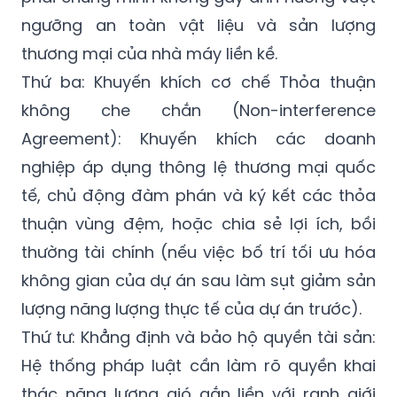
ngưỡng an toàn vật liệu và sản lượng
thương mại của nhà máy liền kề.
Thứ ba: Khuyến khích cơ chế Thỏa thuận
không che chắn (Non-interference
Agreement): Khuyến khích các doanh
nghiệp áp dụng thông lệ thương mại quốc
tế, chủ động đàm phán và ký kết các thỏa
thuận vùng đệm, hoặc chia sẻ lợi ích, bồi
thường tài chính (nếu việc bố trí tối ưu hóa
không gian của dự án sau làm sụt giảm sản
lượng năng lượng thực tế của dự án trước).
Thứ tư: Khẳng định và bảo hộ quyền tài sản:
Hệ thống pháp luật cần làm rõ quyền khai
thác năng lượng gió gắn liền với ranh giới