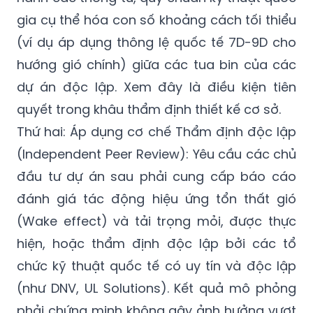
gia cụ thể hóa con số khoảng cách tối thiểu
(ví dụ áp dụng thông lệ quốc tế 7D-9D cho
hướng gió chính) giữa các tua bin của các
dự án độc lập. Xem đây là điều kiện tiên
quyết trong khâu thẩm định thiết kế cơ sở.
Thứ hai: Áp dụng cơ chế Thẩm định độc lập
(Independent Peer Review): Yêu cầu các chủ
đầu tư dự án sau phải cung cấp báo cáo
đánh giá tác động hiệu ứng tổn thất gió
(Wake effect) và tải trọng mỏi, được thực
hiện, hoặc thẩm định độc lập bởi các tổ
chức kỹ thuật quốc tế có uy tín và độc lập
(như DNV, UL Solutions). Kết quả mô phỏng
phải chứng minh không gây ảnh hưởng vượt