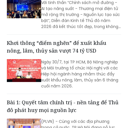
Với tinh thần “Chính sách mở đường -
AI tạo năng suất - Thương mại điện tử
mở rộng thị trường - Nguồn lực tạo sức
bật”, Diễn đàn Kinh tế Thủ đô năm
2026 đã kết thúc tốt đẹp, trong không
khí đổi mới, quyết tâm và khát vọng
phát triển mạnh mẽ của Thủ đô.
Khơi thông “điểm nghẽn” để xuất khẩu
nông, lâm, thủy sản vượt 74 tỷ USD
Ngày 30/7, tại TP HCM, Bộ Nông nghiệp
và Môi trường tổ chức Hội nghị với các
Hiệp hội ngành hàng nhằm thúc đẩy
xuất khẩu nông, lâm, thủy sản 6 tháng
cuối năm 2026.
Bài 1: Quyết tâm chính trị - nền tảng để Thủ
đô phát huy mọi nguồn lực
(PLVN) - Cùng với các địa phương
trong cả nước, TP Hà Nội đang nỗ lực,