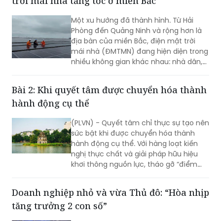
trời mái nhà tăng tốc ở miền Bắc
Một xu hướng đã thành hình. Từ Hải
Phòng đến Quảng Ninh và rộng hơn là
địa bàn của miền Bắc, điện mặt trời
mái nhà (ĐMTMN) đang hiện diện trong
nhiều không gian khác nhau: nhà dân,
cơ sở sản xuất, nhà máy, khu công
nghiệp và quan trọng hơn, các hệ
Bài 2: Khi quyết tâm được chuyển hóa thành
thống đã vận hành đang chứng minh
hành động cụ thể
được giá trị thực tế…
(PLVN) - Quyết tâm chỉ thực sự tạo nên
sức bật khi được chuyển hóa thành
hành động cụ thể. Với hàng loạt kiến
nghị thực chất và giải pháp hữu hiệu
khơi thông nguồn lực, tháo gỡ “điểm
nghẽn” về đầu tư, đất đai, hạ tầng và
môi trường kinh doanh (KD), hy vọng Hà
Doanh nghiệp nhỏ và vừa Thủ đô: “Hòa nhịp
Nội sẽ tạo nền tảng để mở rộng không
tăng trưởng 2 con số”
gian phát triển, hiện thực hóa mục tiêu
tăng trưởng cao và bền vững.