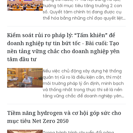
hướng tới mục tiêu tăng trưởng 2 con
số. Quyết tâm chính trị đang được cụ
thể hóa bằng những chỉ đạo quyết liệt,
hành động đồng bộ và tinh thần dám
nghĩ, dám làm. Đây chính là những
Kiểm soát rủi ro pháp lý: “Tấm khiên” để
động lực quan trọng để TP khơi dậy
doanh nghiệp tự tin bứt tốc - Bài cuối: Tạo
khát vọng tăng trưởng, cũng là nền
tảng để Thủ đô phát huy mọi nguồn
nền tảng vững chắc cho doanh nghiệp yên
lực, tạo đà bứt phá trong giai đoạn
tâm đầu tư
phát triển mới…
Nếu việc chủ động xây dựng hệ thống
quản trị rủi ro là điều kiện cần, thì một
môi trường pháp lý ổn định, minh bạch
và thống nhất trong thực thi sẽ là nền
tảng vững chắc để doanh nghiệp yên
tâm đầu tư dài hạn. Cùng với nỗ lực
nâng cao năng lực tuân thủ từ phía
Tiềm năng hydrogen và cơ hội góp sức cho
doanh nghiệp, việc tiếp tục hoàn thiện
mục tiêu Net Zero 2050
thể chế, tăng tính dự báo và thống
nhất trong áp dụng pháp luật sẽ tạo
Trong hành trình chuyển đổi năng