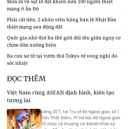
Mưa lũ và sạt lở đất khiến hơn 100 người thiệt
mạng ở Ấn Độ
Phải cất tiền, 2 nhân viên hãng bán lẻ Nhật Bản
thiệt mạng sau động đất
Quốc gia nhỏ thứ ba thế giới đổi tên giữa nguy cơ
chìm dần xuống biển
Ba con sư tử tại vườn thú Tokyo tử vong nghi do
sốc nhiệt
ĐỌC THÊM
Việt Nam cùng ASEAN định hình, kiến tạo
tương lai
Sáng 31/7, tại Trụ sở Bộ Ngoại giao, số 1
Tôn Thất Đàm, TP Hà Nội, Bộ Ngoại giao
tổ chức Lễ thượng cờ ASEAN nhân kỷ