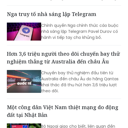
đương nhiệm. Không những vậy, cựu Đệ
nhất phu nhân Kim Keon-hee cũng ghi
Nga truy tố nhà sáng lập Telegram
nhận mức tiền ký gửi lên tới khoảng 170
triệu won, trở thành phạm nhân nhận
Chính quyền Nga chính thức cáo buộc
được nhiều tiền nhất tại Trại tạm giam
nhà sáng lập Telegram Pavel Durov có
miền Nam Seoul.
hành vi tiếp tay cho khủng bố.
Hơn 3,6 triệu người theo dõi chuyến bay thử
nghiệm thẳng từ Australia đến châu Âu
Chuyến bay thử nghiệm đầu tiên từ
Australia đến châu Âu do hãng Qantas
khai thác đã thu hút hơn 3,6 triệu lượt
theo dõi.
Một công dân Việt Nam thiệt mạng do động
đất tại Nhật Bản
Bộ Ngoại giao cho biết, liên quan đến