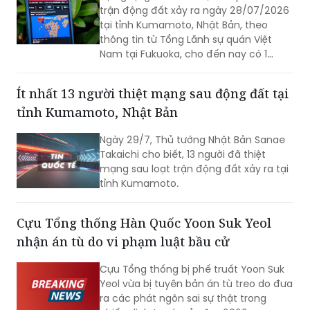
trận động đất xảy ra ngày 28/07/2026
tại tỉnh Kumamoto, Nhật Bản, theo
thông tin từ Tổng Lãnh sự quán Việt
Nam tại Fukuoka, cho đến nay có 1
công dân Việt Nam thiệt mạng và một
số công dân Việt Nam bị thương trong
Ít nhất 13 người thiệt mạng sau động đất tại
trận động đất.
tỉnh Kumamoto, Nhật Bản
Ngày 29/7, Thủ tướng Nhật Bản Sanae
Takaichi cho biết, 13 người đã thiệt
mạng sau loạt trận động đất xảy ra tại
tỉnh Kumamoto.
Cựu Tổng thống Hàn Quốc Yoon Suk Yeol
nhận án tù do vi phạm luật bầu cử
Cựu Tổng thống bị phế truất Yoon Suk
Yeol vừa bị tuyên bản án tù treo do đưa
ra các phát ngôn sai sự thật trong