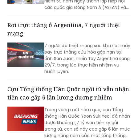
niệm 59 năm Ngày thành lập Hiệp hội
các quốc gia Đông Nam Á (ASEAN) và
31 năm Việt Nam tham gia ASEAN.
Rơi trực thăng ở Argentina, 7 người thiệt
mạng
7 người đã thiệt mạng sau khi một máy
bay trực thăng cứu hỏa gặp nạn tại
tỉnh San Juan, miền Tây Argentina sáng
29/7, trong lúc thực hiện nhiệm vụ
huấn luyện.
Cựu Tổng thống Hàn Quốc ngồi tù vẫn nhận
tiền cao gấp 6 lần lương đương nhiệm
Trong vòng một năm qua, cựu Tổng
thống Hàn Quốc Yoon Suk Yeol đã nhận
được khoảng 1,7 tỷ won tiền ký gửi
trong tù, con số này cao gấp 6 lần mức
lương hàng năm của một tổng thống