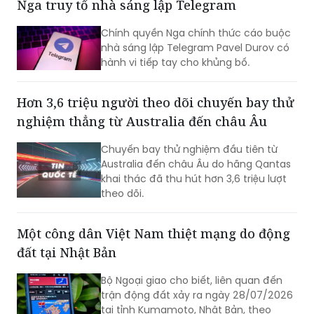
Nga truy tố nhà sáng lập Telegram
nhận mức tiền ký gửi lên tới khoảng 170
triệu won, trở thành phạm nhân nhận
Chính quyền Nga chính thức cáo buộc
được nhiều tiền nhất tại Trại tạm giam
nhà sáng lập Telegram Pavel Durov có
miền Nam Seoul.
hành vi tiếp tay cho khủng bố.
Hơn 3,6 triệu người theo dõi chuyến bay thử
nghiệm thẳng từ Australia đến châu Âu
Chuyến bay thử nghiệm đầu tiên từ
Australia đến châu Âu do hãng Qantas
khai thác đã thu hút hơn 3,6 triệu lượt
theo dõi.
Một công dân Việt Nam thiệt mạng do động
đất tại Nhật Bản
Bộ Ngoại giao cho biết, liên quan đến
trận động đất xảy ra ngày 28/07/2026
tại tỉnh Kumamoto, Nhật Bản, theo