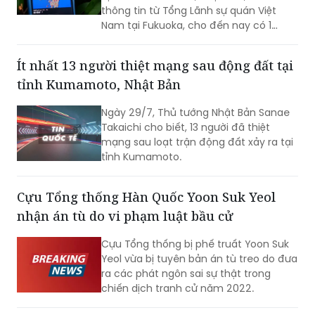
thông tin từ Tổng Lãnh sự quán Việt
Nam tại Fukuoka, cho đến nay có 1
công dân Việt Nam thiệt mạng và một
số công dân Việt Nam bị thương trong
Ít nhất 13 người thiệt mạng sau động đất tại
trận động đất.
tỉnh Kumamoto, Nhật Bản
Ngày 29/7, Thủ tướng Nhật Bản Sanae
Takaichi cho biết, 13 người đã thiệt
mạng sau loạt trận động đất xảy ra tại
tỉnh Kumamoto.
Cựu Tổng thống Hàn Quốc Yoon Suk Yeol
nhận án tù do vi phạm luật bầu cử
Cựu Tổng thống bị phế truất Yoon Suk
Yeol vừa bị tuyên bản án tù treo do đưa
ra các phát ngôn sai sự thật trong
chiến dịch tranh cử năm 2022.