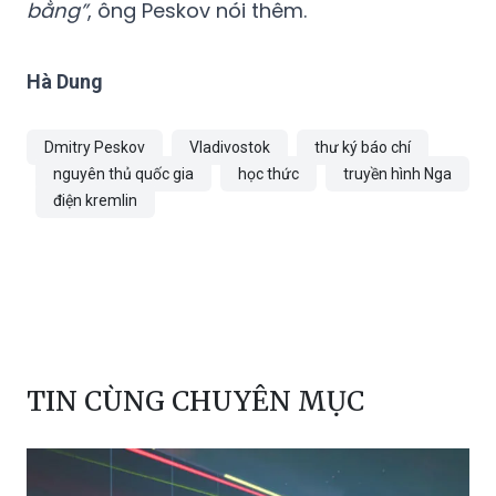
bằng”
, ông Peskov nói thêm.
Hà Dung
Dmitry Peskov
Vladivostok
thư ký báo chí
nguyên thủ quốc gia
học thức
truyền hình Nga
điện kremlin
TIN CÙNG CHUYÊN MỤC