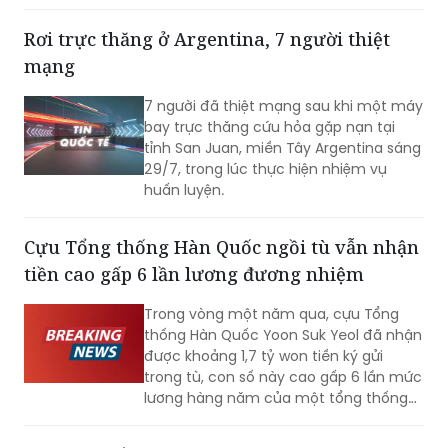
31 năm Việt Nam tham gia ASEAN.
Rơi trực thăng ở Argentina, 7 người thiệt
mạng
7 người đã thiệt mạng sau khi một máy
bay trực thăng cứu hỏa gặp nạn tại
tỉnh San Juan, miền Tây Argentina sáng
29/7, trong lúc thực hiện nhiệm vụ
huấn luyện.
Cựu Tổng thống Hàn Quốc ngồi tù vẫn nhận
tiền cao gấp 6 lần lương đương nhiệm
Trong vòng một năm qua, cựu Tổng
thống Hàn Quốc Yoon Suk Yeol đã nhận
được khoảng 1,7 tỷ won tiền ký gửi
trong tù, con số này cao gấp 6 lần mức
lương hàng năm của một tổng thống
đương nhiệm. Không những vậy, cựu Đệ
nhất phu nhân Kim Keon-hee cũng ghi