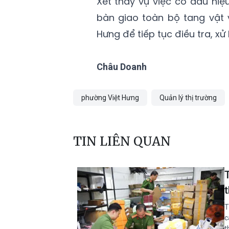
Xét thấy vụ việc có dấu hiệ
bàn giao toàn bộ tang vật 
Hưng để tiếp tục điều tra, xử
Châu Doanh
phường Việt Hưng
Quản lý thị trường
TIN LIÊN QUAN
T
c
t