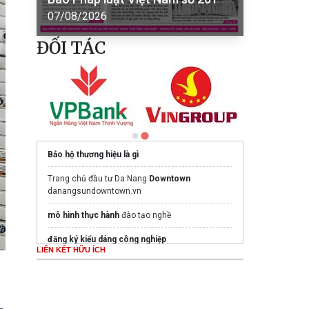
07/08/2026
ĐỐI TÁC
Bảo hộ thương hiệu là gì
Trang chủ đầu tư Da Nang
Downtown
danangsundowntown.vn
mô hình thực hành
đào tạo nghề
đăng ký kiểu dáng công nghiệp
LIÊN KẾT HỮU ÍCH
văn phòng thám tử
uy tín
beptoancau.com
- Tổng Kho Thiết Bị Bếp Công
Nghiệp