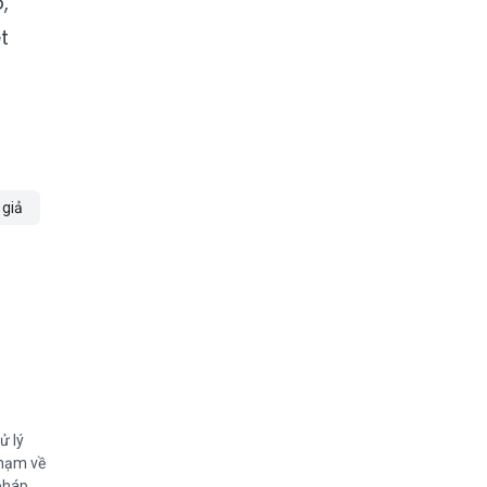
,
t
 giả
ử lý
phạm về
 pháp