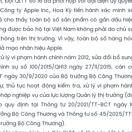
, Đội QLTT số 16 đã phối hợp với đại diện ủy quyề
Công ty Apple Inc., Hoa Kỳ tiến hành xác minh s
uả cho thấy toàn bộ số sản phẩm có gắn dấu hiệ
ang được bảo hộ tại Việt Nam không phải do chủ s
thông trên thị trường. Vì vậy, toàn bộ số hàng hó
iả mạo nhãn hiệu Apple.
xử lý vi phạm hành chính năm 2012, sửa đổi bổ sun
ình sự số 100/2015/QH13 ngày 27/11/2015; căn c
T ngày 30/9/2020 của Bộ trưởng Bộ Công Thươn
tự, thủ tục hoạt động kiểm tra, xử lý vi phạm hàn
pháp nghiệp vụ của lực lượng Quản lý thị trường (đ
o quy định tại Thông tư 20/2021/TT-BCT ngày 1
rưởng Bộ Công Thương và Thông tư số 45/2025/TT
trưởng Bộ Công Thương).