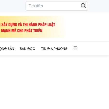
o nhãn hiệu Apple
ỘNG SẢN
BẠN ĐỌC
TIN ĐỊA PHƯƠNG