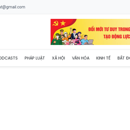
uat@gmail.com
n cơ quan Công an điều tra vụ gần 18.000 thiết bị định vị giả mạ
ODCASTS
PHÁP LUẬT
XÃ HỘI
VĂN HÓA
KINH TẾ
BẤT Đ