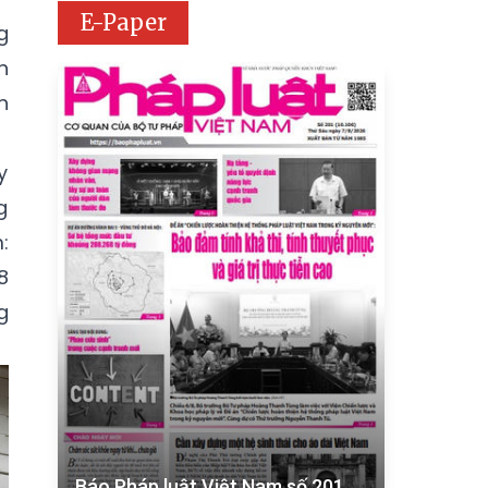
E-Paper
g
h
h
y
g
:
8
g
Báo Pháp luật Việt Nam số 201