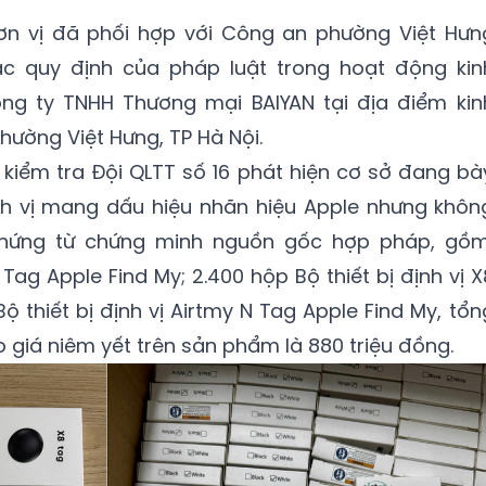
đơn vị đã phối hợp với Công an phường Việt Hưn
ác quy định của pháp luật trong hoạt động kin
ng ty TNHH Thương mại BAIYAN tại địa điểm kin
hường Việt Hưng, TP Hà Nội.
n kiểm tra Đội QLTT số 16 phát hiện cơ sở đang bà
ịnh vị mang dấu hiệu nhãn hiệu Apple nhưng khôn
chứng từ chứng minh nguồn gốc hợp pháp, gồm
ị Tag Apple Find My; 2.400 hộp Bộ thiết bị định vị X
ộ thiết bị định vị Airtmy N Tag Apple Find My, tổn
o giá niêm yết trên sản phẩm là 880 triệu đồng.