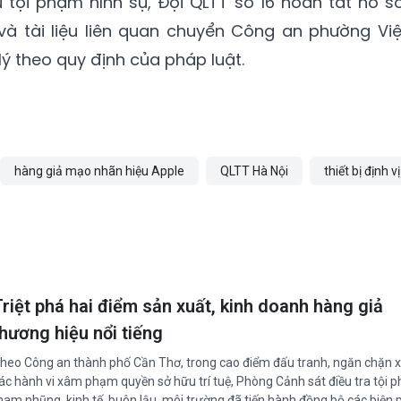
u tội phạm hình sự, Đội QLTT số 16 hoàn tất hồ sơ
và tài liệu liên quan chuyển Công an phường Việ
 lý theo quy định của pháp luật.
hàng giả mạo nhãn hiệu Apple
QLTT Hà Nội
thiết bị định vị
Triệt phá hai điểm sản xuất, kinh doanh hàng giả
thương hiệu nổi tiếng
heo Công an thành phố Cần Thơ, trong cao điểm đấu tranh, ngăn chặn x
ác hành vi xâm phạm quyền sở hữu trí tuệ, Phòng Cảnh sát điều tra tội 
ham nhũng, kinh tế, buôn lậu, môi trường đã tiến hành đồng bộ các biện