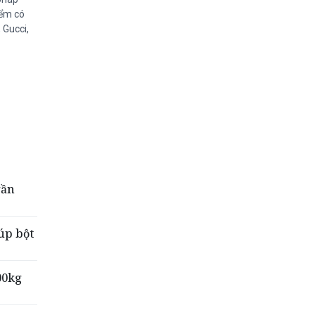
iểm có
 Gucci,
gần
úp bột
00kg