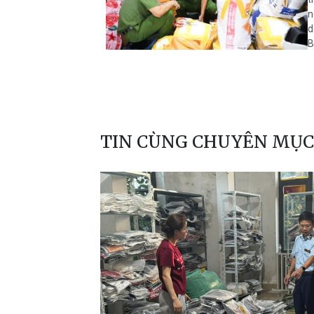
n
d
B
TIN CÙNG CHUYÊN MỤC