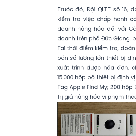
Trước đó, Đội QLTT số 16, 
kiểm tra việc chấp hành c
doanh hàng hóa đối với Cô
doanh trên phố Đức Giang, p
Tại thời điểm kiểm tra, đoà
bán số lượng lớn thiết bị đ
xuất trình được hóa đơn, 
15.000 hộp bộ thiết bị định v
Tag Apple Find My; 200 hộp B
trị giá hàng hóa vi phạm the