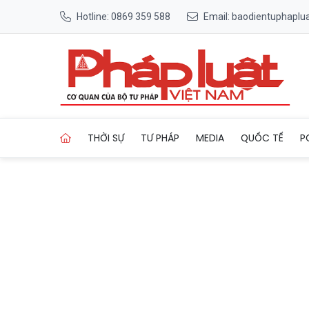
Hotline: 0869 359 588
Email: baodientuphapl
Trang chủ QLTT Hà Nội chuyể
THỜI SỰ
TƯ PHÁP
MEDIA
QUỐC TẾ
P