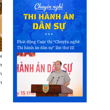
Phát động Cuộc thi “Chuyện nghề
Thi hành án dân sự” lần thứ III
i
n
h
i