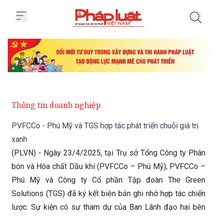
Trang chủ PVFCCo - Phú Mỹ và TG
Thông tin doanh nghiệp
PVFCCo - Phú Mỹ và TGS hợp tác phát triển chuỗi giá trị
xanh
(PLVN) - Ngày 23/4/2025, tại Trụ sở Tổng Công ty Phân
bón và Hóa chất Dầu khí (PVFCCo – Phú Mỹ), PVFCCo –
Phú Mỹ và Công ty Cổ phần Tập đoàn The Green
Solutions (TGS) đã ký kết biên bản ghi nhớ hợp tác chiến
lược. Sự kiện có sự tham dự của Ban Lãnh đạo hai bên