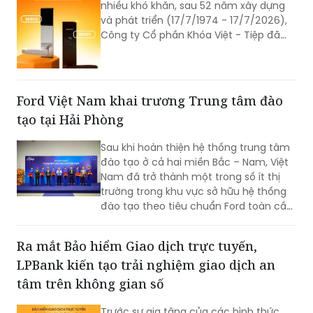
nhiều khó khăn, sau 52 năm xây dựng
và phát triển (17/7/1974 - 17/7/2026),
Công ty Cổ phần Khóa Việt - Tiệp đã
trở thành một trong những doanh
nghiệp cơ khí tiêu biểu của Việt Nam.
Hành trình hơn nửa thế kỷ ấy không chỉ
là câu chuyện tăng trưởng của một
Ford Việt Nam khai trương Trung tâm đào
thương hiệu “quốc dân”, mà còn phản
tạo tại Hải Phòng
ánh sự bền bỉ của doanh nghiệp Việt
trong quá trình đổi mới, hội nhập và
Sau khi hoàn thiện hệ thống trung tâm
không ngừng nâng cao năng lực cạnh
đào tạo ở cả hai miền Bắc – Nam, Việt
tranh.
Nam đã trở thành một trong số ít thị
trường trong khu vực sở hữu hệ thống
đào tạo theo tiêu chuẩn Ford toàn cầu,
cùng với Thái Lan, Nam Phi, Úc và
Philippin.
Ra mắt Bảo hiểm Giao dịch trực tuyến,
LPBank kiến tạo trải nghiệm giao dịch an
tâm trên không gian số
Trước sự gia tăng của các hình thức