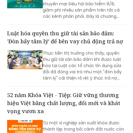
khuyến mại Siêu hội bảo hiểm 8/8,
giảm phí nhiều sản phẩm trên tất cả
các kênh phân phối. Đây là chương
trình ưu đãi có mức giảm phí tốt nhất
của BIC ở trong cùng thời điểm.
Luật hóa quyền thu giữ tài sản bảo đảm:
'Đòn bẩy tâm lý' để bên vay chủ động trả nợ
Thực tiễn thị trường cho thấy, quyền
thu giữ tài sản bảo đảm khi được luật
hóa tại Luật các tổ chức tín dụng sửa
đổi đã đóng vai trò như một "đòn bẩy
tâm lý" cải thiện rõ rệt ý thức trả nợ
của bên vay.
52 năm Khóa Việt - Tiệp: Giữ vững thương
hiệu Việt bằng chất lượng, đổi mới và khát
vọng vươn xa
Từ một xí nghiệp sản xuất khóa được
thành lập trong bối cảnh đất nước còn