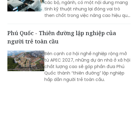
các bộ, ngành, có một nội dung mang
còn nhiều biến động.
tính kỹ thuật nhưng lại đóng vai trò
then chốt trong việc nâng cao hiệu quả
hoạt động của doanh nghiệp nhà nước
(DNNN): xây dựng cơ chế thưởng theo
Phú Quốc - Thiên đường lập nghiệp của
tỷ lệ đối với phần lợi nhuận vượt kế
người trẻ toàn cầu
hoạch.
Bên cạnh cơ hội nghề nghiệp rộng mở
từ APEC 2027, những dự án nhà ở xã hội
chất lượng cao sẽ góp phần đưa Phú
Quốc thành “thiên đường” lập nghiệp
hấp dẫn người trẻ toàn cầu.