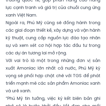
lực cạnh tranh và giá trị của chuỗi cung ứng
xanh Việt Nam.
Ngoài ra, Phú Mỹ cũng sẽ đồng hành trong
các giai đoạn thiết kế, xây dựng và vận hành
kỹ thuật, cung cấp nguồn lực đào tạo nhân
sự và xem xét cơ hội hợp tác đầu tư trong
các dự án tương lai mở rộng.
Với vai trò là một trong những đơn vị sản
xuất Amoniac lớn nhất cả nước, Phú Mỹ kỳ
vọng sẽ phối hợp chặt chẽ với TGS để phát
triển mạnh mẽ các sản phẩm Amoniac xanh
và urê xanh.
“Phú Mỹ tin tưởng, việc ký kết biên bản ghi
nhớ sẽ là bước khởi đầu tốt đẹp cho mối