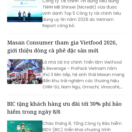
Công ty Tài chính Tín dụng tiêu dùng
TNHH MB Shinsei (Mcredit) vừa được
vinh danh Top 5 Công ty tài chính tiêu
dùng uy tín năm 2026 do Vietnam
Report công bố.
Masan Consumer tham gia Vietfood 2026,
giới thiệu dòng cà phê đặc sản mới
Là nhà tài trợ chính Triển lãm Vietfood
& Beverage – ProPack Vietnam năm
thứ 3 liên tiếp, hệ sinh thái Masan mang
đến khu trải nghiệm các thương hiệu
CHIN-SU, Nam Ngư, Omachi, Vinacafé,
Phở Story, WinEco, trong đó dòng cà
phê Vinacafé Fine Robusta lần đầu xuất
BIC tặng khách hàng ưu đãi tới 30% phí bảo
hiện tại triển lãm. Sự kiện diễn ra từ
hiểm trong ngày 8/8
ngày 6-8/8/2026, tại Trung tâm Hội
chợ & Triển lãm Sài Gòn (SECC).
Chào tháng 8, Tổng Công ty Bảo hiểm
BIDV (BIC) triển khai chương trình