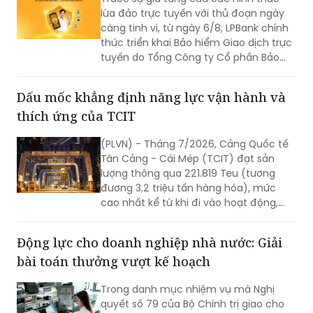
lừa đảo trực tuyến với thủ đoạn ngày
càng tinh vi, từ ngày 6/8, LPBank chính
thức triển khai Bảo hiểm Giao dịch trực
tuyến do Tổng Công ty Cổ phần Bảo
hiểm LPBank (LPBI) cung cấp.
Dấu mốc khẳng định năng lực vận hành và
thích ứng của TCIT
(PLVN) - Tháng 7/2026, Cảng Quốc tế
Tân Cảng - Cái Mép (TCIT) đạt sản
lượng thông qua 221.819 Teu (tương
đương 3,2 triệu tấn hàng hóa), mức
cao nhất kể từ khi đi vào hoạt động,
vượt kỷ lục được thiết lập vào tháng
8/2025. Kết quả này không chỉ đánh
Động lực cho doanh nghiệp nhà nước: Giải
dấu bước tăng trưởng về sản lượng mà
bài toán thưởng vượt kế hoạch
còn khẳng định năng lực vận hành, khả
năng thích ứng và chất lượng dịch vụ
Trong danh mục nhiệm vụ mà Nghị
của TCIT trong bối cảnh thị trường vận
quyết số 79 của Bộ Chính trị giao cho
tải biển và chuỗi cung ứng toàn cầu