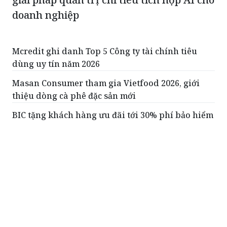
doanh nghiệp
Mcredit ghi danh Top 5 Công ty tài chính tiêu
dùng uy tín năm 2026
Masan Consumer tham gia Vietfood 2026, giới
thiệu dòng cà phê đặc sản mới
BIC tặng khách hàng ưu đãi tới 30% phí bảo hiểm
trong ngày 8/8
Luật hóa quyền thu giữ tài sản bảo đảm: 'Đòn bẩy
tâm lý' để bên vay chủ động trả nợ
52 năm Khóa Việt - Tiệp: Giữ vững thương hiệu
Việt bằng chất lượng, đổi mới và khát vọng vươn
xa