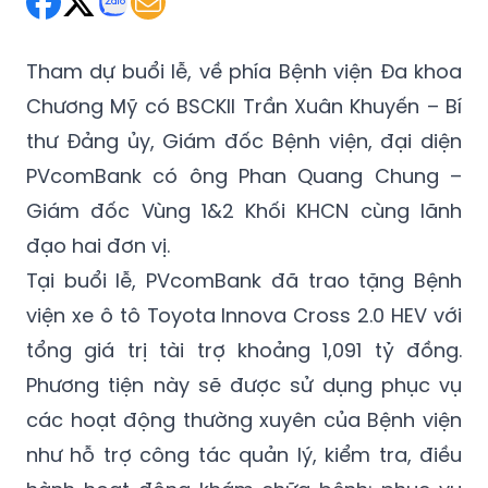
Tham dự buổi lễ, về phía Bệnh viện Đa khoa
Chương Mỹ có BSCKII Trần Xuân Khuyến – Bí
thư Đảng ủy, Giám đốc Bệnh viện, đại diện
PVcomBank có ông Phan Quang Chung –
Giám đốc Vùng 1&2 Khối KHCN cùng lãnh
đạo hai đơn vị.
Tại buổi lễ, PVcomBank đã trao tặng Bệnh
viện xe ô tô Toyota Innova Cross 2.0 HEV với
tổng giá trị tài trợ khoảng 1,091 tỷ đồng.
Phương tiện này sẽ được sử dụng phục vụ
các hoạt động thường xuyên của Bệnh viện
như hỗ trợ công tác quản lý, kiểm tra, điều