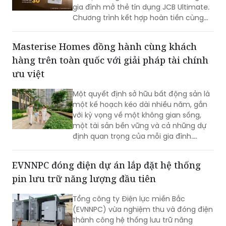
gia đình mở thẻ tín dụng JCB Ultimate.
Chương trình kết hợp hoàn tiền cùng
loạt ưu đãi mua sắm, ẩm thực, du lịch,
mang đến nhiều giá trị ngay từ những
Masterise Homes đồng hành cùng khách
giao dịch đầu tiên.
hàng trên toàn quốc với giải pháp tài chính
ưu việt
Một quyết định sở hữu bất động sản là
một kế hoạch kéo dài nhiều năm, gắn
với kỳ vọng về một không gian sống,
một tài sản bền vững và cả những dự
định quan trọng của mỗi gia đình.
Chính vì vậy, cùng với chất lượng sản
phẩm, khách hàng ngày càng kỳ vọng
EVNNPC đóng điện dự án lắp đặt hệ thống
nhiều hơn vào khả năng đồng hành
pin lưu trữ năng lượng đầu tiên
của nhà phát triển trong suốt hành
trình an cư.
Tổng công ty Điện lực miền Bắc
(EVNNPC) vừa nghiệm thu và đóng điện
thành công hệ thống lưu trữ năng