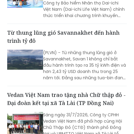
Công ty Bảo hiểm Nhân thọ Dai-ichi
Việt Nam (Dai-ichi Life Việt Nam) chính
thức triển khai chương trình khuyến
mại quay số may mắn “20 NĂM ĐỒNG
HÀNH BẢO VỆ TRIỆU YÊU THƯƠNG”.
Từ thung lũng gió Savannakhet đến hành
trình tỷ đô
(PLVN) - Từ những thung lũng gió ở
Savannakhet, Savan 1 không chỉ bắt
đầu hành trình tạo ra 35 tỷ kWh điện và
hơn 2,43 tỷ USD doanh thu trong 25
năm tới. Đằng sau những tua-bin đang
quay trên vùng đất Trung Lào là câu
chuyện về một tài sản hạ tầng xuyên
Vedan Việt Nam trao tặng nhà Chữ thập đỏ -
biên giới và mở ra chặng đường mới
Đại đoàn kết tại xã Tà Lài (TP Đồng Nai)
trong chiến lược năng lượng dài hạn
của T&T Group.
Sáng ngày 31/7/2026, Công ty CPHH
Vedan Việt Nam đã phối hợp cùng Hội
Chữ Thập Đỏ (CTĐ) thành phố Đồng
Nai và UBMTTQ Việt Nam xã Tà Lài tổ