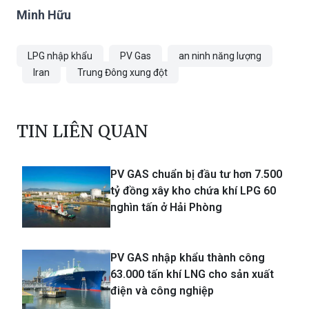
Minh Hữu
LPG nhập khẩu
PV Gas
an ninh năng lượng
Iran
Trung Đông xung đột
TIN LIÊN QUAN
PV GAS chuẩn bị đầu tư hơn 7.500
tỷ đồng xây kho chứa khí LPG 60
nghìn tấn ở Hải Phòng
PV GAS nhập khẩu thành công
63.000 tấn khí LNG cho sản xuất
điện và công nghiệp