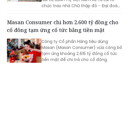
chức trao nhà Chữ thập đỏ - Đại đoàn
kết cho gia đình ông Trần Văn Ân (sinh
năm 1960) ngụ tại ấp 6, xã Tà Lài, thành
Masan Consumer chi hơn 2.600 tỷ đồng cho
phố Đồng Nai.
cổ đông tạm ứng cổ tức bằng tiền mặt
Công ty Cổ phần Hàng tiêu dùng
Masan (Masan Consumer) vừa công bố
tạm ứng khoảng 2.615 tỷ đồng cổ tức
tiền mặt để chi trả cho cổ đông.