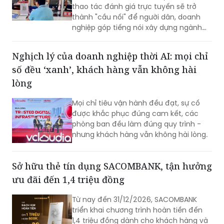
thao tác đánh giá trực tuyến sẽ trở
thành "cầu nối" để người dân, doanh
nghiệp góp tiếng nói xây dựng ngành
Bảo hiểm xã hội (BHXH) ngày càng
chuyên nghiệp, hiện đại và phục vụ tốt
Nghịch lý của doanh nghiệp thời AI: mọi chỉ
hơn.
số đều ‘xanh’, khách hàng vẫn không hài
lòng
Mọi chỉ tiêu vận hành đều đạt, sự cố
được khắc phục đúng cam kết, các
phòng ban đều làm đúng quy trình -
nhưng khách hàng vẫn không hài lòng.
Sở hữu thẻ tín dụng SACOMBANK, tận hưởng
ưu đãi đến 1,4 triệu đồng
Từ nay đến 31/12/2026, SACOMBANK
triển khai chương trình hoàn tiền đến
1,4 triệu đồng dành cho khách hàng và