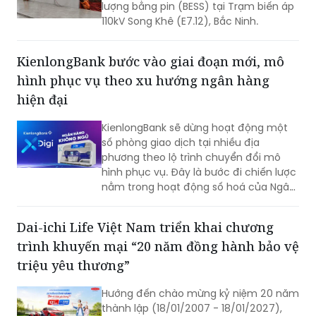
lượng bằng pin (BESS) tại Trạm biến áp
110kV Song Khê (E7.12), Bắc Ninh.
KienlongBank bước vào giai đoạn mới, mô
hình phục vụ theo xu hướng ngân hàng
hiện đại
KienlongBank sẽ dừng hoạt động một
số phòng giao dịch tại nhiều địa
phương theo lộ trình chuyển đổi mô
hình phục vụ. Đây là bước đi chiến lược
nằm trong hoạt động số hoá của Ngân
hàng và đẩy mạnh hệ thống giao dịch
tự động X-Digi “Ngân hàng không ngủ”
Dai-ichi Life Việt Nam triển khai chương
tại hơn 100 điểm giao dịch được triển
trình khuyến mại “20 năm đồng hành bảo vệ
khai trong thời gian qua.
triệu yêu thương”
Hướng đến chào mừng kỷ niệm 20 năm
thành lập (18/01/2007 - 18/01/2027),