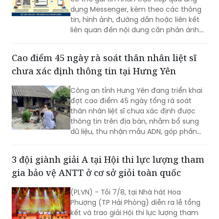
dụng Messenger, kèm theo các thông
tin, hình ảnh, đường dẫn hoặc liên kết
liên quan đến nội dung cần phản ánh...
Cao điểm 45 ngày rà soát thân nhân liệt sĩ
chưa xác định thông tin tại Hưng Yên
Công an tỉnh Hưng Yên đang triển khai
đợt cao điểm 45 ngày tổng rà soát
thân nhân liệt sĩ chưa xác định được
thông tin trên địa bàn, nhằm bổ sung
dữ liệu, thu nhận mẫu ADN, góp phần
xác định danh tính hài cốt liệt sĩ còn
thiếu thông tin.
3 đội giành giải A tại Hội thi lực lượng tham
gia bảo vệ ANTT ở cơ sở giỏi toàn quốc
(PLVN) - Tối 7/8, tại Nhà hát Hoa
Phượng (TP Hải Phòng) diễn ra lễ tổng
kết và trao giải Hội thi lực lượng tham