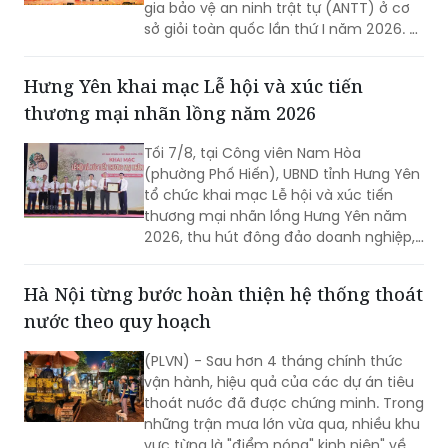
gia bảo vệ an ninh trật tự (ANTT) ở cơ
sở giỏi toàn quốc lần thứ I năm 2026. 3
đội đến từ Hà Nội, TP Hồ Chí Minh và Hải
Phòng giảnh giải cao nhất.
Hưng Yên khai mạc Lễ hội và xúc tiến
thương mại nhãn lồng năm 2026
Tối 7/8, tại Công viên Nam Hòa
(phường Phố Hiến), UBND tỉnh Hưng Yên
tổ chức khai mạc Lễ hội và xúc tiến
thương mại nhãn lồng Hưng Yên năm
2026, thu hút đông đảo doanh nghiệp,
hợp tác xã, nhà vườn và du khách
tham dự.
Hà Nội từng bước hoàn thiện hệ thống thoát
nước theo quy hoạch
(PLVN) - Sau hơn 4 tháng chính thức
vận hành, hiệu quả của các dự án tiêu
thoát nước đã được chứng minh. Trong
những trận mưa lớn vừa qua, nhiều khu
vực từng là "điểm nóng" kinh niên" về