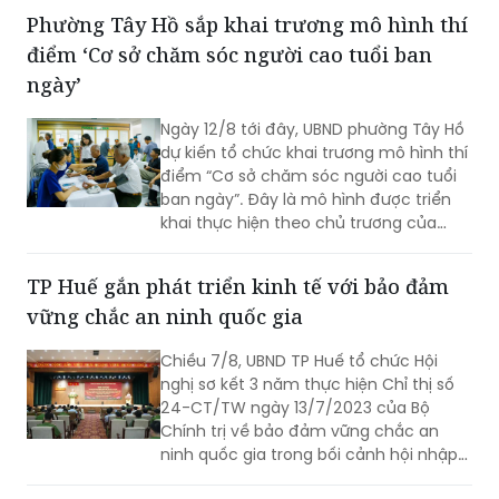
những tuyến đường được chỉnh trang,
Phường Tây Hồ sắp khai trương mô hình thí
hàng cây, bồn hoa được chăm sóc đến
điểm ‘Cơ sở chăm sóc người cao tuổi ban
các ao hồ được cải tạo, làm sạch…, tất
cả đều thể hiện sự vào cuộc của cả hệ
ngày’
thống chính trị cùng sự đồng thuận
của Nhân dân với mục tiêu lấy người
Ngày 12/8 tới đây, UBND phường Tây Hồ
dân làm trung tâm, lấy chất lượng
dự kiến tổ chức khai trương mô hình thí
cuộc sống làm thước đo cho sự phát
điểm “Cơ sở chăm sóc người cao tuổi
triển.
ban ngày”. Đây là mô hình được triển
khai thực hiện theo chủ trương của
Thành phố Hà Nội về thí điểm mô hình
chăm sóc người cao tuổi ban ngày tại
TP Huế gắn phát triển kinh tế với bảo đảm
xã, phường.
vững chắc an ninh quốc gia
Chiều 7/8, UBND TP Huế tổ chức Hội
nghị sơ kết 3 năm thực hiện Chỉ thị số
24-CT/TW ngày 13/7/2023 của Bộ
Chính trị về bảo đảm vững chắc an
ninh quốc gia trong bối cảnh hội nhập
quốc tế toàn diện, sâu rộng.