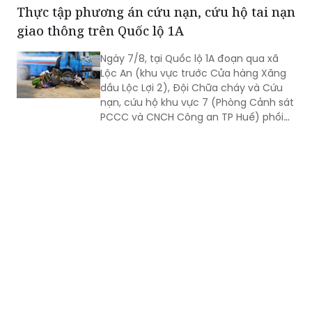
Thực tập phương án cứu nạn, cứu hộ tai nạn
giao thông trên Quốc lộ 1A
Ngày 7/8, tại Quốc lộ 1A đoạn qua xã
Lộc An (khu vực trước Cửa hàng Xăng
dầu Lộc Lợi 2), Đội Chữa cháy và Cứu
nạn, cứu hộ khu vực 7 (Phòng Cảnh sát
PCCC và CNCH Công an TP Huế) phối
hợp UBND xã Lộc An tổ chức thực tập
phương án cứu nạn, cứu hộ đối với tình
huống tai nạn giao thông đường bộ có
huy động nhiều lực lượng, phương tiện
tham gia.