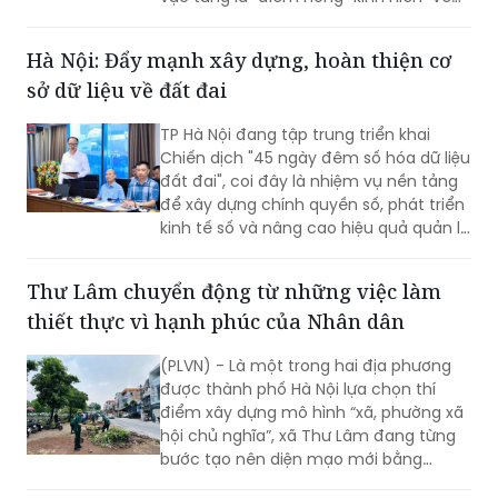
úng ngập đã ghi nhận sự cải thiện đáng
kể.
Hà Nội: Đẩy mạnh xây dựng, hoàn thiện cơ
sở dữ liệu về đất đai
TP Hà Nội đang tập trung triển khai
Chiến dịch "45 ngày đêm số hóa dữ liệu
đất đai", coi đây là nhiệm vụ nền tảng
để xây dựng chính quyền số, phát triển
kinh tế số và nâng cao hiệu quả quản lý
nhà nước về đất đai và đã đạt được
những kết quả rất đáng chú ý.
Thư Lâm chuyển động từ những việc làm
thiết thực vì hạnh phúc của Nhân dân
(PLVN) - Là một trong hai địa phương
được thành phố Hà Nội lựa chọn thí
điểm xây dựng mô hình “xã, phường xã
hội chủ nghĩa”, xã Thư Lâm đang từng
bước tạo nên diện mạo mới bằng
những việc làm cụ thể, thiết thực. Từ