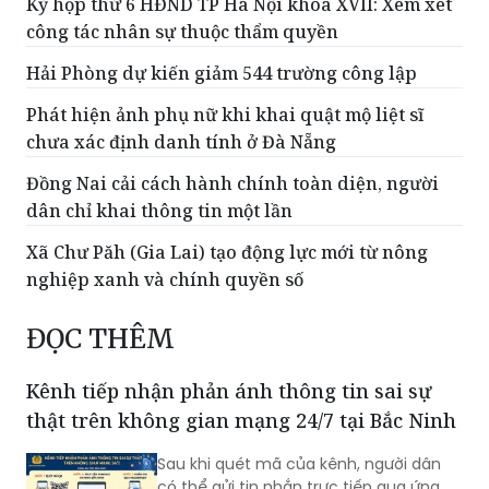
Kỳ họp thứ 6 HĐND TP Hà Nội khóa XVII: Xem xét
công tác nhân sự thuộc thẩm quyền
Hải Phòng dự kiến giảm 544 trường công lập
Phát hiện ảnh phụ nữ khi khai quật mộ liệt sĩ
chưa xác định danh tính ở Đà Nẵng
Đồng Nai cải cách hành chính toàn diện, người
dân chỉ khai thông tin một lần
Xã Chư Păh (Gia Lai) tạo động lực mới từ nông
nghiệp xanh và chính quyền số
ĐỌC THÊM
Kênh tiếp nhận phản ánh thông tin sai sự
thật trên không gian mạng 24/7 tại Bắc Ninh
Sau khi quét mã của kênh, người dân
có thể gửi tin nhắn trực tiếp qua ứng