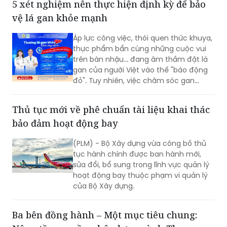
5 xét nghiệm nên thực hiện định kỳ để bảo
vệ lá gan khỏe mạnh
Áp lực công việc, thói quen thức khuya,
thực phẩm bẩn cùng những cuộc vui
trên bàn nhậu... đang âm thầm đặt lá
gan của người Việt vào thế "báo động
đỏ". Tuy nhiên, việc chăm sóc gan
không phức tạp như bạn nghĩ. Chỉ với 5
xét nghiệm kiểm tra gan định kỳ dưới
Thủ tục mới về phê chuẩn tài liệu khai thác
đây, bạn hoàn toàn có thể tầm soát
bảo đảm hoạt động bay
sớm các tổn thương, giúp "bộ máy sinh
học" của cơ thể vận hành trơn tru và
(PLM) - Bộ Xây dựng vừa công bố thủ
bền bỉ.
tục hành chính được ban hành mới,
sửa đổi, bổ sung trong lĩnh vực quản lý
hoạt động bay thuộc phạm vi quản lý
của Bộ Xây dựng.
Ba bên đồng hành – Một mục tiêu chung: