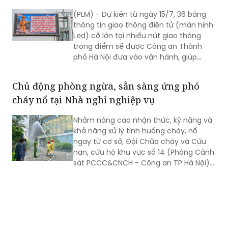
(PLM) - Dự kiến từ ngày 15/7, 36 bảng
thông tin giao thông điện tử (màn hình
Led) cỡ lớn tại nhiều nút giao thông
trọng điểm sẽ được Công an Thành
phố Hà Nội đưa vào vận hành, giúp
người dân cập nhật tình trạng ùn tắc,
ngập úng theo thời gian thực.
Chủ động phòng ngừa, sẵn sàng ứng phó
cháy nổ tại Nhà nghỉ nghiệp vụ
Nhằm nâng cao nhận thức, kỹ năng và
khả năng xử lý tình huống cháy, nổ
ngay từ cơ sở, Đội Chữa cháy và Cứu
nạn, cứu hộ khu vực số 14 (Phòng Cảnh
sát PCCC&CNCH - Công an TP Hà Nội)
đã phối hợp tổ chức tuyên truyền,
huấn luyện và thực tập phương án
chữa cháy, cứu nạn, cứu hộ tại Nhà
nghỉ nghiệp vụ, giúp cán bộ, nhân viên
nâng cao năng lực ứng phó với các tình
huống khẩn cấp.