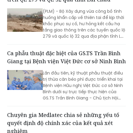
lượng cao vẫn là một trong những
thách thức lớn đối với sự phát triển bền
(PLM) - Bộ Xây dựng vừa công bố tình
vững của ngành.
huống khẩn cấp về thiên tai để kịp thời
khắc phục sự cố, hư hỏng kết cấu hạ
tầng giao thông trên các tuyến quốc lộ
279 và quốc lộ 32 qua địa phận tỉnh Lai
Châu.
Ca phẫu thuật đặc biệt của GS.TS Trần Bình
Giang tại Bệnh viện Việt Đức cơ sở Ninh Bình
Lần đầu tiên, kỹ thuật phẫu thuật điều
trị thừa cân béo phì được triển khai tại
Bệnh viện Hữu nghị Việt Đức cơ sở Ninh
Bình dưới sự trực tiếp thực hiện của
GS.TS Trần Bình Giang - Chủ tịch Hội
Ngoại khoa và Phẫu thuật Nội soi Việt
Nam cùng ê-kíp chuyên gia hàng đầu
Chuyên gia Medlatec chia sẻ những yếu tố
trong lĩnh vực phẫu thuật nội soi và
quyết định độ chính xác của kết quả xét
điều trị béo phì. Đây là bước tiến quan
trọng trong việc đưa các kỹ thuật ngoại
nghiệm