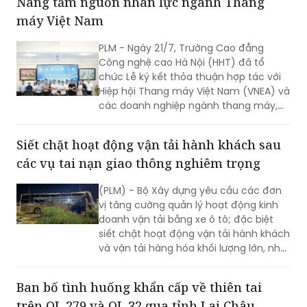
Nâng tầm nguồn nhân lực ngành Thang
máy Việt Nam
PLM - Ngày 21/7, Trường Cao đẳng
Công nghệ cao Hà Nội (HHT) đã tổ
chức Lễ ký kết thỏa thuận hợp tác với
Hiệp hội Thang máy Việt Nam (VNEA) và
các doanh nghiệp ngành thang máy,
mở ra mô hình liên kết đào tạo theo
hướng: “Nhà trường – Hiệp hội – Doanh
Siết chặt hoạt động vận tải hành khách sau
nghiệp”, hướng tới xây dựng nguồn
các vụ tai nạn giao thông nghiêm trọng
nhân lực kỹ thuật chất lượng cao, đáp
ứng nhu cầu thực tiễn của thị trường
(PLM) - Bộ Xây dựng yêu cầu các đơn
lao động. Sự kiện diễn ra trong bối cảnh
vị tăng cường quản lý hoạt động kinh
ngành Thang máy Việt Nam phát triển
doanh vận tải bằng xe ô tô; đặc biệt
mạnh mẽ cùng quá trình đô thị hóa và
siết chặt hoạt động vận tải hành khách
sự gia tăng nhanh chóng của các công
và vận tải hàng hóa khối lượng lớn, nhất
trình cao tầng, nhu cầu về đội ngũ kỹ
là các phương tiện hoạt động vào ban
thuật viên được đào tạo bài bản ngày
đêm.
càng trở nên cấp thiết. Tuy nhiên,
Ban bố tình huống khẩn cấp về thiên tai
khoảng trống về nguồn nhân lực chất
trên QL 279 và QL 32 qua tỉnh Lai Châu