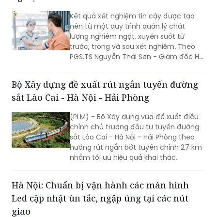
khoa chuyên sâu của Bệnh viện Hữu
nghị Việt Đức đến gần hơn với người
Kết quả xét nghiệm tin cậy được tạo
dân Ninh Bình và các tỉnh lân cận, giúp
nên từ một quy trình quản lý chất
người bệnh được tiếp cận dịch vụ y tế
lượng nghiêm ngặt, xuyên suốt từ
chất lượng cao ngay tại địa phương.
trước, trong và sau xét nghiệm. Theo
PGS.TS Nguyễn Thái Sơn - Giám đốc Hệ
thống Xét nghiệm MEDLATEC, chỉ khi
mỗi công đoạn đều được thực hiện
Bộ Xây dựng đề xuất rút ngắn tuyến đường
đúng quy trình và kiểm soát chặt chẽ,
sắt Lào Cai - Hà Nội - Hải Phòng
kết quả xét nghiệm mới thực sự có giá
trị trong phát hiện bệnh, hỗ trợ chẩn
(PLM) - Bộ Xây dựng vừa đề xuất điều
đoán và theo dõi hiệu quả điều trị.
chỉnh chủ trương đầu tư tuyến đường
sắt Lào Cai - Hà Nội - Hải Phòng theo
hướng rút ngắn bớt tuyến chính 27 km
nhằm tối ưu hiệu quả khai thác.
Hà Nội: Chuẩn bị vận hành các màn hình
Led cập nhật ùn tắc, ngập úng tại các nút
giao