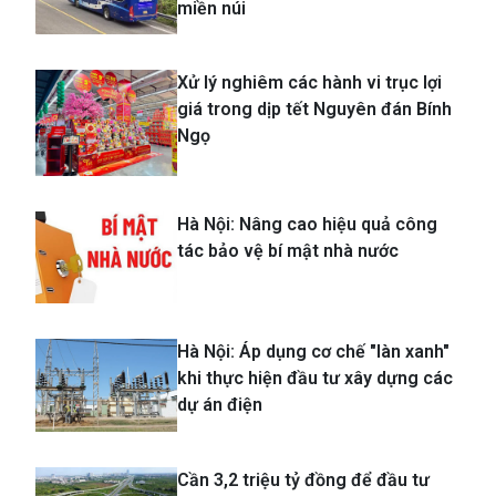
miền núi
Xử lý nghiêm các hành vi trục lợi
giá trong dịp tết Nguyên đán Bính
Ngọ
Hà Nội: Nâng cao hiệu quả công
tác bảo vệ bí mật nhà nước
Hà Nội: Áp dụng cơ chế "làn xanh"
khi thực hiện đầu tư xây dựng các
dự án điện
Cần 3,2 triệu tỷ đồng để đầu tư