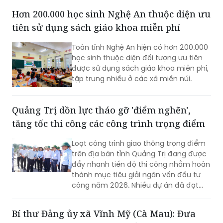
Hơn 200.000 học sinh Nghệ An thuộc diện ưu
tiên sử dụng sách giáo khoa miễn phí
Toàn tỉnh Nghệ An hiện có hơn 200.000
học sinh thuộc diện đối tượng ưu tiên
được sử dụng sách giáo khoa miễn phí,
tập trung nhiều ở các xã miền núi.
Quảng Trị dồn lực tháo gỡ 'điểm nghẽn',
tăng tốc thi công các công trình trọng điểm
Loạt công trình giao thông trọng điểm
trên địa bàn tỉnh Quảng Trị đang được
đẩy nhanh tiến độ thi công nhằm hoàn
thành mục tiêu giải ngân vốn đầu tư
công năm 2026. Nhiều dự án đã đạt
khối lượng thi công lớn, một số công
trình cơ bản hoàn thành, song công tác
Bí thư Đảng ủy xã Vĩnh Mỹ (Cà Mau): Đưa
giải phóng mặt bằng vẫn là "nút thắt"