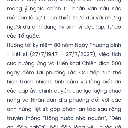
mang ý nghĩa chính trị, nhân văn sâu sắc
mà còn là sự tri ân thiết thực đối với những
người đã anh dũng hy sinh vì độc lập, tự do
của Tổ quốc.
Hướng tới kỷ niệm 80 năm Ngày Thương binh
- Liệt sĩ (27/7/1947 - 27/7/2027), việc tích
cực hưởng ứng và triển khai Chiến dịch 500
ngày đêm tại phường Lào Cai tiếp tục thể
hiện trách nhiệm, tình cảm và lòng biết ơn
của cấp ủy, chính quyền, các lực lượng chức
năng và Nhân dân địa phương đối với các
anh hùng liệt sĩ; góp phần lan tỏa sâu rộng
truyền thống "Uống nước nhớ nguồn", "Đền
ơn đáp nghĩa", bồi đắp lòng yêu nước và