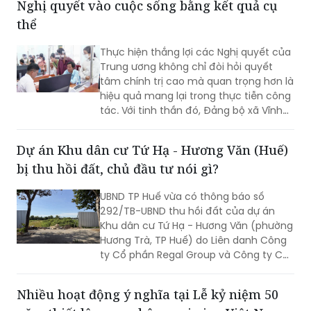
Nghị quyết vào cuộc sống bằng kết quả cụ
cần sớm tháo gỡ để bảo đảm tiến độ
chung.
thể
Thực hiện thắng lợi các Nghị quyết của
Trung ương không chỉ đòi hỏi quyết
tâm chính trị cao mà quan trọng hơn là
hiệu quả mang lại trong thực tiễn công
tác. Với tinh thần đó, Đảng bộ xã Vĩnh
Mỹ xác định lấy chất lượng thực thi làm
thước đo năng lực lãnh đạo, xây dựng
Dự án Khu dân cư Tứ Hạ - Hương Văn (Huế)
đội ngũ cán bộ đủ phẩm chất, năng
bị thu hồi đất, chủ đầu tư nói gì?
lực, trách nhiệm, đưa các chủ trương
của Đảng đi vào cuộc sống. Từ đó tạo
UBND TP Huế vừa có thông báo số
chuyển biến rõ nét trong phát triển kinh
292/TB-UBND thu hồi đất của dự án
tế - xã hội và nâng cao đời sống Nhân
Khu dân cư Tứ Hạ - Hương Văn (phường
dân.
Hương Trà, TP Huế) do Liên danh Công
ty Cổ phần Regal Group và Công ty Cổ
phần Tập đoàn Đất Xanh làm chủ đầu
tư.
Nhiều hoạt động ý nghĩa tại Lễ kỷ niệm 50