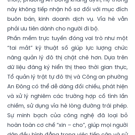
này không tiếp nhận hồ sơ đối với mục đích
buôn bán, kinh doanh dịch vụ. Vỉa hè vẫn
phải ưu tiên dành cho người đi bộ.
Phần mềm trực tuyến đóng vai trò như một
“tai mắt” kỹ thuật số giúp lực lượng chức
năng quản lý đô thị chặt chẽ hơn. Dựa trên
dữ liệu đăng ký hiển thị theo thời gian thực,
Tổ quản lý trật tự đô thị và Công an phường
An Đông có thể dễ dàng đối chiếu, phát hiện
và xử lý nghiêm các trường hợp cố tình lấn
chiếm, sử dụng vỉa hè lòng đường trái phép.
Sự minh bạch của công nghệ đã loại bỏ
hoàn toàn cơ chế “xin – cho”, giúp mọi người
dân đều bình đẳng trong việc tiếp cận và sử