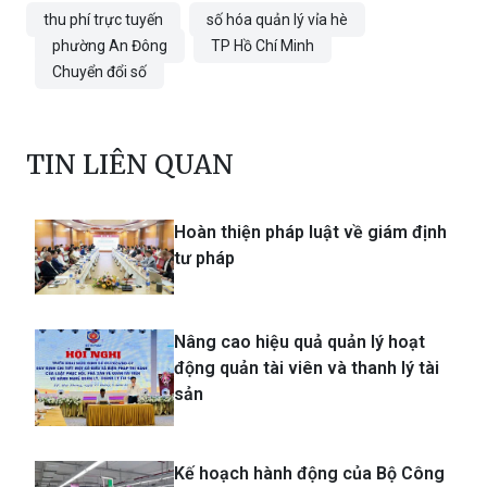
thu phí trực tuyến
số hóa quản lý vỉa hè
phường An Đông
TP Hồ Chí Minh
Chuyển đổi số
TIN LIÊN QUAN
Hoàn thiện pháp luật về giám định
tư pháp
Nâng cao hiệu quả quản lý hoạt
động quản tài viên và thanh lý tài
sản
Kế hoạch hành động của Bộ Công