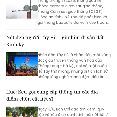
Trong tháng 7/2026, thông qua hệ
thống camera giám sát giao thông,
Phòng Cảnh sát giao thông (CSGT)
Công an tỉnh Phú Thọ đã phát hiện và
gửi thông báo xử lý đối với 3.055 trường
hợp ô tô vi phạm trật tự an toàn giao
thông (TTATGT). Các lỗi vi phạm phổ
Nét đẹp người Tây Hồ – giữ hồn di sản đất
biến tập trung vào hành vi chạy quá
Kinh kỳ
tốc độ và không chấp hành tín hiệu
đèn giao thông.
Nhắc đến Tây Hồ là nhắc đến một vùng
đất giàu truyền thống văn hóa của
Thăng Long - Hà Nội, nơi có mặt nước
Hồ Tây thơ mộng, những di tích lịch sử,
những làng nghề mang đậm dấu ấn
dân gian và những con người luôn biết
trân trọng, gìn giữ các giá trị văn hóa
Huế: Kêu gọi cung cấp thông tin các địa
nghìn năm văn hiến.
điểm chôn cất liệt sĩ
Ngày 6/8, Ban Chỉ đạo tìm kiếm, quy
tập và xác định danh tính hài cốt liệt sĩ