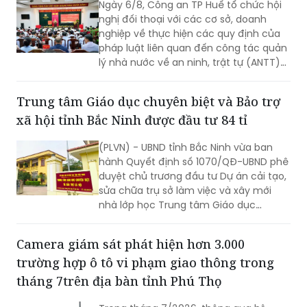
Ngày 6/8, Công an TP Huế tổ chức hội
nghị đối thoại với các cơ sở, doanh
nghiệp về thực hiện các quy định của
pháp luật liên quan đến công tác quản
lý nhà nước về an ninh, trật tự (ANTT)
trên địa bàn năm 2026.
Trung tâm Giáo dục chuyên biệt và Bảo trợ
xã hội tỉnh Bắc Ninh được đầu tư 84 tỉ
(PLVN) - UBND tỉnh Bắc Ninh vừa ban
hành Quyết định số 1070/QĐ-UBND phê
duyệt chủ trương đầu tư Dự án cải tạo,
sửa chữa trụ sở làm việc và xây mới
nhà lớp học Trung tâm Giáo dục
chuyên biệt và Bảo trợ xã hội tỉnh, với
tổng mức đầu tư dự kiến hơn 84 tỷ
Camera giám sát phát hiện hơn 3.000
đồng.
trường hợp ô tô vi phạm giao thông trong
tháng 7trên địa bàn tỉnh Phú Thọ