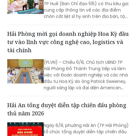
TP Huế (Ban Chỉ đạo 515) có thư kêu gọi
cung cấp thông tin về các địa điểm
chôn cất liệt sĩ hy sinh trên địa bàn, tập
trung tại khu vực đèo Phước Tượng,
đèo Hải Vân (xã Chân Mây - Lăng Cô)
Hải Phòng mời gọi doanh nghiệp Hoa Kỳ đầu
và khu vực sông Truồi (xã Lộc An).
tư vào lĩnh vực công nghệ cao, logistics và
tài chính
(PLVN) - Chiều 6/8, Chủ tịch UBND TP
Hải Phòng Đỗ Thành Trung tiếp và làm
việc với Đoàn doanh nghiệp và các nhà
đầu tư Hoa Kỳ do ông Patrick Sweeney,
người sáng lập và đại diện American
Kestrel Global Strategies Group làm
Trưởng đoàn đến thăm, làm việc và
Hải An tổng duyệt diễn tập chiến đấu phòng
tìm hiểu cơ hội đầu tư tại Hải Phòng.
thủ năm 2026
Ngày 6/8, phường Hải An (TP Hải Phòng)
tổ chức tổng duyệt diễn tập chiến đấu