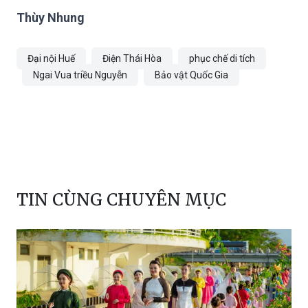
Thùy Nhung
Đại nội Huế
Điện Thái Hòa
phục chế di tích
Ngai Vua triều Nguyễn
Bảo vật Quốc Gia
TIN CÙNG CHUYÊN MỤC