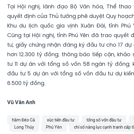
Tại Hội nghị, lãnh đạo Bộ Văn hóa, Thể thao
quyết định của Thủ tướng phê duyệt Quy hoạch 
Khu du lịch quốc gia vịnh Xuân Đài, tỉnh Ph
Cũng tại Hội nghị, tỉnh Phú Yên đã trao quyết
tư, giấy chứng nhận đăng ký đầu tư cho 17 dự 
hơn 12.300 tỷ đồng; thông báo tiếp cận, khảo 
tư 11 dự án với tổng số vốn 58 ngàn tỷ đồng; 
đầu tư 5 dự án với tổng số vốn đầu tư dự kiến
6.500 tỷ đồng.
Vũ Vân Anh
hầm Đèo Cả
xúc tiến đầu tư
tổng số vốn đầu tư
Long Thủy
Phú Yên
chỉ số năng lực cạnh tranh cấp t