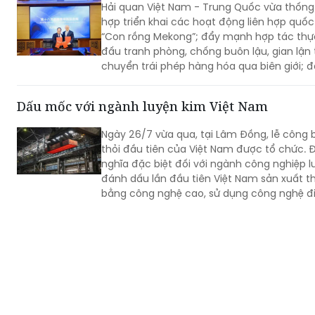
Hải quan Việt Nam - Trung Quốc vừa thống
hợp triển khai các hoạt động liên hợp quốc
“Con rồng Mekong”; đẩy mạnh hợp tác thực
đấu tranh phòng, chống buôn lậu, gian lận
chuyển trái phép hàng hóa qua biên giới; đấ
tội phạm về ma túy, tiền chất, động vật 
động vật nguy cấp, quý, hiếm, chất nổ dâ
Dấu mốc với ngành luyện kim Việt Nam
dụng, thuốc lá và các hành vi xâm phạm qu
Ngày 26/7 vừa qua, tại Lâm Đồng, lễ côn
thỏi đầu tiên của Việt Nam được tổ chức. Đâ
nghĩa đặc biệt đối với ngành công nghiệp l
đánh dấu lần đầu tiên Việt Nam sản xuất 
bằng công nghệ cao, sử dụng công nghệ đ
cường độ dòng điện 500kA.