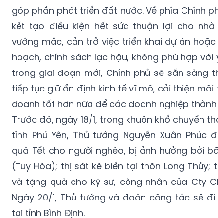
góp phần phát triển đất nước. Về phía Chính 
kết tạo điều kiện hết sức thuận lợi cho nhà
vướng mắc, cản trở việc triển khai dự án hoặc
hoạch, chính sách lạc hậu, không phù hợp với 
trong giai đoạn mới, Chính phủ sẽ sẵn sàng t
tiếp tục giữ ổn định kinh tế vĩ mô, cải thiện môi
doanh tốt hơn nữa để các doanh nghiệp thành
Trước đó, ngày 18/1, trong khuôn khổ chuyến th
tỉnh Phú Yên, Thủ tướng Nguyễn Xuân Phúc đ
quà Tết cho người nghèo, bị ảnh hưởng bởi bã
(Tuy Hòa); thị sát kè biển tại thôn Long Thủ
và tặng quà cho kỹ sư, công nhân của Cty C
Ngày 20/1, Thủ tướng và đoàn công tác sẽ đi
tại tỉnh Bình Định.