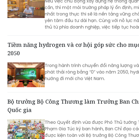
Nếu việc chủ động xây dựng hệ thống quản tr
cần, thì một môi trường pháp lý ổn định, 
nhất trong thực thi sẽ là nền tảng vững c
yên tâm đầu tư dài hạn. Cùng với nỗ lực n
thủ từ phía doanh nghiệp, việc tiếp tục hoà
tính dự báo và thống nhất trong áp dụng p
kiện cho hoạt động sản xuất, kinh doanh ph
Tiềm năng hydrogen và cơ hội góp sức cho mục
2050
Trong hành trình chuyển đổi năng lượng và
phát thải ròng bằng “0” vào năm 2050, h
hướng đi mới cho Việt Nam.
Bộ trưởng Bộ Công Thương làm Trưởng Ban Chỉ
Quốc gia
Theo Quyết định vừa được Phó Thủ tướng 
Phạm Gia Túc ký ban hành, Ban Chỉ đạo cá
được kiện toàn với Bộ trưởng Bộ Công Thư