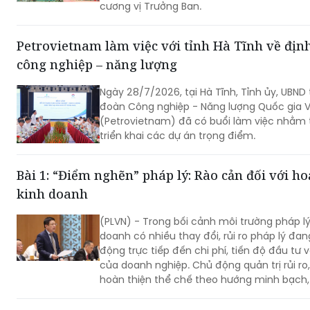
cương vị Trưởng Ban.
Petrovietnam làm việc với tỉnh Hà Tĩnh về địn
công nghiệp – năng lượng
Ngày 28/7/2026, tại Hà Tĩnh, Tỉnh ủy, UBND 
đoàn Công nghiệp - Năng lượng Quốc gia 
(Petrovietnam) đã có buổi làm việc nhằm
triển khai các dự án trọng điểm.
Bài 1: “Điểm nghẽn” pháp lý: Rào cản đối với ho
kinh doanh
(PLVN) - Trong bối cảnh môi trường pháp l
doanh có nhiều thay đổi, rủi ro pháp lý đan
động trực tiếp đến chi phí, tiến độ đầu tư 
của doanh nghiệp. Chủ động quản trị rủi ro,
hoàn thiện thể chế theo hướng minh bạch,
trong thực thi chính là nền tảng để doanh
phát triển bền vững.