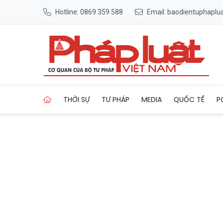
Hotline: 0869 359 588
Email: baodientuphapl
Trang chủ Phú Thọ: TP Việt 
THỜI SỰ
TƯ PHÁP
MEDIA
QUỐC TẾ
P