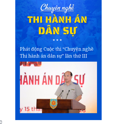
Phát động Cuộc thi “Chuyện nghề
Thi hành án dân sự” lần thứ III
c