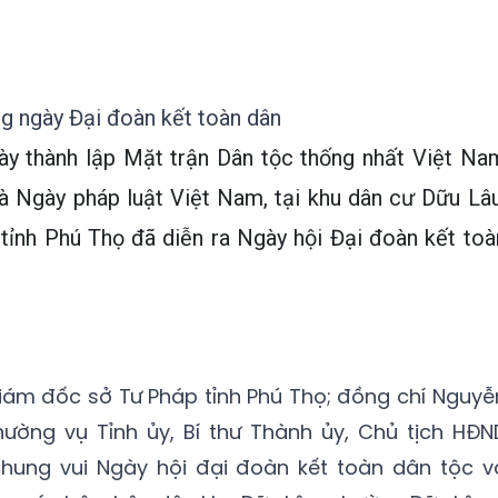
ng ngày Đại đoàn kết toàn dân
y thành lập Mặt trận Dân tộc thống nhất Việt Na
à Ngày pháp luật Việt Nam, tại khu dân cư Dữu Lâu
 tỉnh Phú Thọ đã diễn ra Ngày hội Đại đoàn kết toà
iám đốc sở Tư Pháp tỉnh Phú Thọ; đồng chí Nguyễ
ường vụ Tỉnh ủy, Bí thư Thành ủy, Chủ tịch HĐN
chung vui Ngày hội đại đoàn kết toàn dân tộc v