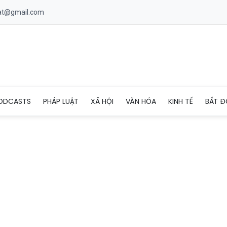
uat@gmail.com
Trì hưởng ứng ngày Đại đoàn kết toàn dân
ODCASTS
PHÁP LUẬT
XÃ HỘI
VĂN HÓA
KINH TẾ
BẤT Đ