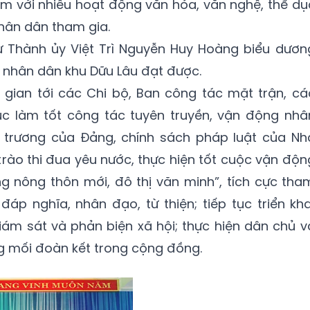
 ấm với nhiều hoạt động văn hóa, văn nghệ, thể dụ
hân dân tham gia.
thư Thành ủy Việt Trì Nguyễn Huy Hoàng biểu dươn
 nhân dân khu Dữu Lâu đạt được.
 gian tới các Chi bộ, Ban công tác mặt trận, cá
ục làm tốt công tác tuyên truyền, vận động nhâ
 trương của Đảng, chính sách pháp luật của Nh
ào thi đua yêu nước, thực hiện tốt cuộc vận độn
g nông thôn mới, đô thị văn minh”, tích cực tha
áp nghĩa, nhân đạo, từ thiện; tiếp tục triển kha
giám sát và phản biện xã hội; thực hiện dân chủ v
g mối đoàn kết trong cộng đồng.