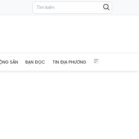
ỘNG SẢN
BẠN ĐỌC
TIN ĐỊA PHƯƠNG