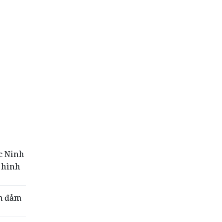
ốc Ninh
 hình
ểm đảm