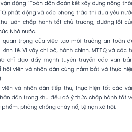
c vận động “Toàn dân đoàn kết xây dựng nông thô
TTQ phát động và các phong trào thi đua yêu nướ
hu luôn chấp hành tốt chủ trương, đường lối củ
 của Nhà nước.
quan trọng của việc tạo môi trường an toàn đ
kinh tế. Vì vậy chi bộ, hành chính, MTTQ và các t
ực chỉ đạo đẩy mạnh tuyên truyền các văn bản
ể hội viên và nhân dân cùng nắm bắt và thực hiệ
.
 viên và nhân dân tiếp thu, thực hiện tốt các vă
 Nhân dân trong khu đều có ý thức chấp hành tốt v
c phẩm, phòng chống cháy nổ, tệ nạn xã hội.