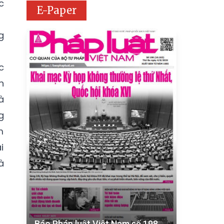
c
E-Paper
g
c
n
à
g
m
i
à
Báo Pháp luật Việt Nam số 198