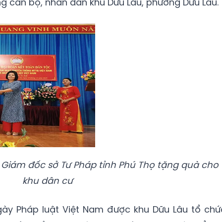
g cán bộ, nhân dân khu Dữu Lâu, phường Dữu Lâu.
 Giám đốc sở Tư Pháp tỉnh Phú Thọ tặng quà cho
khu dân cư
gày Pháp luật Việt Nam được khu Dữu Lâu tổ chứ