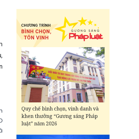
m
,
n
Quy chế bình chọn, vinh danh và
n
khen thưởng “Gương sáng Pháp
D
luật” năm 2026
à