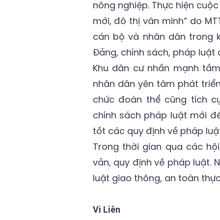
nông nghiệp. Thực hiện cuộ
mới, đô thị văn minh” do M
cán bộ và nhân dân trong k
Đảng, chính sách, pháp luật
Khu dân cư nhấn mạnh tầm 
nhân dân yên tâm phát triển 
chức đoàn thể cũng tích c
chính sách pháp luật mới đ
tốt các quy định về pháp luật
Trong thời gian qua các hội
vản, quy định về pháp luật.
luật giao thông, an toàn thự
Vi Liên