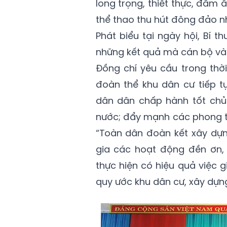
long trọng, thiết thực, đầm
thể thao thu hút đông đảo n
Phát biểu tại ngày hội, Bí 
những kết quả mà cán bộ và
Đồng chí yêu cầu trong thời
đoàn thể khu dân cư tiếp t
dân dân chấp hành tốt chủ
nước; đẩy mạnh các phong tr
“Toàn dân đoàn kết xây dựn
gia các hoạt động đền ơn, đ
thực hiện có hiệu quả việc 
quy ước khu dân cư, xây dựn