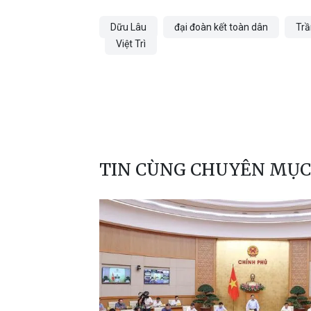
Dữu Lâu
đại đoàn kết toàn dân
Trầ
Việt Trì
TIN CÙNG CHUYÊN MỤC