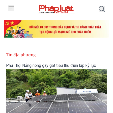
Trang chủ Phú Thọ: Nắng nóng gay
Tin địa phương
Phú Thọ: Nắng nóng gay gắt tiêu thụ điện lập kỷ lục