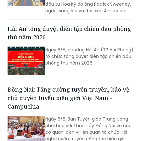
đầu tư Hoa Kỳ do ông Patrick Sweeney,
người sáng lập và đại diện American
Kestrel Global Strategies Group làm
Trưởng đoàn đến thăm, làm việc và
Hải An tổng duyệt diễn tập chiến đấu phòng
tìm hiểu cơ hội đầu tư tại Hải Phòng.
thủ năm 2026
Ngày 6/8, phường Hải An (TP Hải Phòng)
tổ chức tổng duyệt diễn tập chiến đấu
phòng thủ năm 2026.
Đồng Nai: Tăng cường tuyên truyền, bảo vệ
chủ quyền tuyến biên giới Việt Nam -
Campuchia
Ngày 6/8, Ban Tuyên giáo Trung ương
phối hợp với Thành ủy Đồng Nai và các
cơ quan, đơn vị liên quan tổ chức Hội
nghị tuyên truyền công tác biên giới