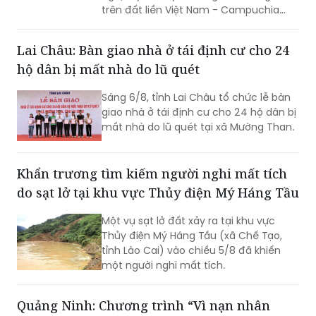
trên đất liền Việt Nam - Campuchia
năm 2026.
Lai Châu: Bàn giao nhà ở tái định cư cho 24
hộ dân bị mất nhà do lũ quét
Sáng 6/8, tỉnh Lai Châu tổ chức lễ bàn
giao nhà ở tái định cư cho 24 hộ dân bị
mất nhà do lũ quét tại xã Mường Than.
Khẩn trương tìm kiếm người nghi mất tích
do sạt lở tại khu vực Thủy điện Mý Háng Tầu
Một vụ sạt lở đất xảy ra tại khu vực
Thủy điện Mý Háng Tầu (xã Chế Tạo,
tỉnh Lào Cai) vào chiều 5/8 đã khiến
một người nghi mất tích.
Quảng Ninh: Chương trình “Vì nạn nhân