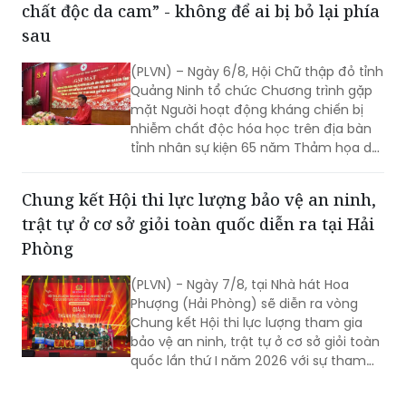
chất độc da cam” - không để ai bị bỏ lại phía
sau
(PLVN) – Ngày 6/8, Hội Chữ thập đỏ tỉnh
Quảng Ninh tổ chức Chương trình gặp
mặt Người hoạt động kháng chiến bị
nhiễm chất độc hóa học trên địa bàn
tỉnh nhân sự kiện 65 năm Thảm họa da
cam ở Việt Nam (10/8/1961 -
10/8/2026) và tổng kết 5 năm phong
Chung kết Hội thi lực lượng bảo vệ an ninh,
trào “Vì nạn nhân chất độc da cam”.
trật tự ở cơ sở giỏi toàn quốc diễn ra tại Hải
Phòng
(PLVN) - Ngày 7/8, tại Nhà hát Hoa
Phượng (Hải Phòng) sẽ diễn ra vòng
Chung kết Hội thi lực lượng tham gia
bảo vệ an ninh, trật tự ở cơ sở giỏi toàn
quốc lần thứ I năm 2026 với sự tham
gia của 8 đội tuyển xuất sắc đại diện
cho 34 tỉnh, TP.