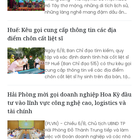
Hồ Tây thơ mộng, những di tích lịch sử,
những làng nghề mang đậm dấu ấn
dân gian và những con người luôn biết
trân trọng, gìn giữ các giá trị văn hóa
Huế: Kêu gọi cung cấp thông tin các địa
nghìn năm văn hiến.
điểm chôn cất liệt sĩ
Ngày 6/8, Ban Chỉ đạo tìm kiếm, quy
tập và xác định danh tính hài cốt liệt sĩ
TP Huế (Ban Chỉ đạo 515) có thư kêu gọi
cung cấp thông tin về các địa điểm
chôn cất liệt sĩ hy sinh trên địa bàn, tập
trung tại khu vực đèo Phước Tượng,
đèo Hải Vân (xã Chân Mây - Lăng Cô)
Hải Phòng mời gọi doanh nghiệp Hoa Kỳ đầu
và khu vực sông Truồi (xã Lộc An).
tư vào lĩnh vực công nghệ cao, logistics và
tài chính
(PLVN) - Chiều 6/8, Chủ tịch UBND TP
Hải Phòng Đỗ Thành Trung tiếp và làm
việc với Đoàn doanh nghiệp và các nhà