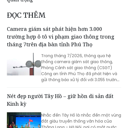
ĐỌC THÊM
Camera giám sát phát hiện hơn 3.000
trường hợp ô tô vi phạm giao thông trong
tháng 7trên địa bàn tỉnh Phú Thọ
Trong tháng 7/2026, thông qua hệ
thống camera giám sát giao thông,
Phòng Cảnh sát giao thông (CSGT)
Công an tỉnh Phú Thọ đã phát hiện và
gửi thông báo xử lý đối với 3.055 trường
hợp ô tô vi phạm trật tự an toàn giao
thông (TTATGT). Các lỗi vi phạm phổ
Nét đẹp người Tây Hồ – giữ hồn di sản đất
biến tập trung vào hành vi chạy quá
Kinh kỳ
tốc độ và không chấp hành tín hiệu
đèn giao thông.
Nhắc đến Tây Hồ là nhắc đến một vùng
đất giàu truyền thống văn hóa của
Thăng Long - Hà Nội, nơi có mặt nước