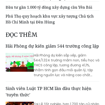
Đầu tư gần 1.000 tỷ đồng xây dựng cầu Yên Bái
Phú Thọ quy hoạch khu vực xây tượng Chủ tịch
Hồ Chí Minh tại Đền Hùng
ĐỌC THÊM
Hải Phòng dự kiến giảm 544 trường công lập
Hải Phòng dự kiến sắp xếp, giảm
544/1.324 trường mầm non, tiểu học và
THCS công lập, tương đương 41,1%,
nhằm tinh gọn đầu mối quản lý, tập
trung nguồn lực và nâng cao chất
lượng giáo dục. Việc sắp xếp phải hoàn
thành trước ngày 20/8/2026.
Sinh viên Luật TP HCM lần đầu thực hiện
'tuyên thức'
Tại Lễ Tốt nghiệp, hơn 1.700 tân cử nhân