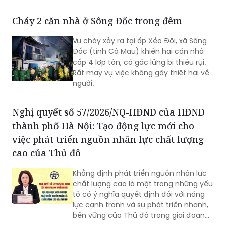
đến năm 2050 trên địa bàn tỉnh Bắc
Ninh.
Cháy 2 căn nhà ở Sông Đốc trong đêm
Vụ cháy xảy ra tại ấp Xẻo Đôi, xã Sông
Đốc (tỉnh Cà Mau) khiến hai căn nhà
cấp 4 lợp tôn, có gác lửng bị thiêu rụi.
Rất may vụ việc không gây thiệt hại về
người.
Nghị quyết số 57/2026/NQ-HĐND của HĐND
thành phố Hà Nội: Tạo động lực mới cho
việc phát triển nguồn nhân lực chất lượng
cao của Thủ đô
Khẳng định phát triển nguồn nhân lực
chất lượng cao là một trong những yếu
tố có ý nghĩa quyết định đối với năng
lực cạnh tranh và sự phát triển nhanh,
bền vững của Thủ đô trong giai đoạn