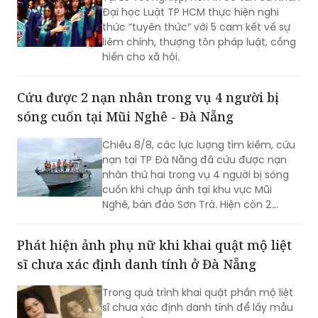
Đại học Luật TP HCM thực hiện nghi
thức “tuyên thức” với 5 cam kết về sự
liêm chính, thượng tôn pháp luật, cống
hiến cho xã hội.
Cứu được 2 nạn nhân trong vụ 4 người bị
sóng cuốn tại Mũi Nghê - Đà Nẵng
Chiều 8/8, các lực lượng tìm kiếm, cứu
nạn tại TP Đà Nẵng đã cứu được nạn
nhân thứ hai trong vụ 4 người bị sóng
cuốn khi chụp ảnh tại khu vực Mũi
Nghê, bán đảo Sơn Trà. Hiện còn 2
người chưa tìm thấy.
Phát hiện ảnh phụ nữ khi khai quật mộ liệt
sĩ chưa xác định danh tính ở Đà Nẵng
Trong quá trình khai quật phần mộ liệt
sĩ chưa xác định danh tính để lấy mẫu