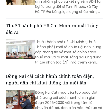
sinh phẩm phục vụ xét nghiệm ADN tại
Nghĩa trang Liệt sĩ Tam Phước, xã Tây
Hồ, TP Đà Nẵng, lực lượng chức năng
phát hiện nhiều di vật, trong đó đáng
chú ý có di ảnh một phụ nữ.
Thuế Thành phố Hồ Chí Minh ra mắt Tổng
đài AI
Thuế Thành phố Hồ Chí Minh (Thuế
Thành phố) mới tổ chức Hội nghị cung
cấp thông tin về một số chính sách
thuế mới và ra mắt Tổng đài ứng dụng
trí tuệ nhân tạo (AI), mở thêm kênh
cung cấp thông tin thuế qua nền tảng
thanh toán số.
Đồng Nai cải cách hành chính toàn diện,
người dân chỉ khai thông tin một lần
Đồng Nai đặt mục tiêu tạo bước đột
phá trong cải cách hành chính giai
đoạn 2026-2030 với trọng tâm là
chuyển đổi số, đơn giản hóa thủ tục và