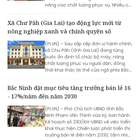
nâng cao chất lượng phục vụ. Nhiều chỉ
tiêu được đặt ra nhằm rút ngắn thời
gian giải quyết, tăng sự hài lòng của
Xã Chư Păh (Gia Lai) tạo động lực mới từ
người dân và doanh nghiệp.
nông nghiệp xanh và chính quyền số
(PLVN) - Sau sắp xếp đơn vị hành chính,
xã Chư Păh (tỉnh Gia Lai) đang từng
bước ổn định tổ chức bộ máy, nâng
chất lượng phục vụ người dân; đồng
thời khai thác lợi thế cửa ngõ phía Bắc,
nông nghiệp công nghệ cao và bản sắc
văn hóa Jrai để mở rộng không gian
Bắc Ninh đặt mục tiêu tăng trưởng bán lẻ 16
phát triển.
- 17%/năm đến năm 2030
(PLVN) - Phó Chủ tịch UBND tỉnh Bắc
Ninh Phạm Văn Thịnh vừa ký, ban hành
Kế hoạch số 293/KH-UBND về việc triển
khai thực hiện Chiến lược phát triển thị
trường bán lẻ đến năm 2030, tầm nhìn