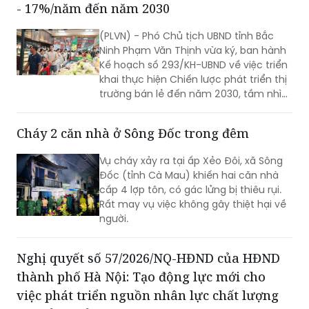
- 17%/năm đến năm 2030
(PLVN) - Phó Chủ tịch UBND tỉnh Bắc
Ninh Phạm Văn Thịnh vừa ký, ban hành
Kế hoạch số 293/KH-UBND về việc triển
khai thực hiện Chiến lược phát triển thị
trường bán lẻ đến năm 2030, tầm nhìn
đến năm 2050 trên địa bàn tỉnh Bắc
Ninh.
Cháy 2 căn nhà ở Sông Đốc trong đêm
Vụ cháy xảy ra tại ấp Xẻo Đôi, xã Sông
Đốc (tỉnh Cà Mau) khiến hai căn nhà
cấp 4 lợp tôn, có gác lửng bị thiêu rụi.
Rất may vụ việc không gây thiệt hại về
người.
Nghị quyết số 57/2026/NQ-HĐND của HĐND
thành phố Hà Nội: Tạo động lực mới cho
việc phát triển nguồn nhân lực chất lượng