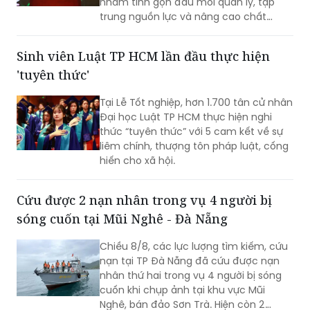
nhằm tinh gọn đầu mối quản lý, tập
trung nguồn lực và nâng cao chất
lượng giáo dục. Việc sắp xếp phải hoàn
thành trước ngày 20/8/2026.
Sinh viên Luật TP HCM lần đầu thực hiện
'tuyên thức'
Tại Lễ Tốt nghiệp, hơn 1.700 tân cử nhân
Đại học Luật TP HCM thực hiện nghi
thức “tuyên thức” với 5 cam kết về sự
liêm chính, thượng tôn pháp luật, cống
hiến cho xã hội.
Cứu được 2 nạn nhân trong vụ 4 người bị
sóng cuốn tại Mũi Nghê - Đà Nẵng
Chiều 8/8, các lực lượng tìm kiếm, cứu
nạn tại TP Đà Nẵng đã cứu được nạn
nhân thứ hai trong vụ 4 người bị sóng
cuốn khi chụp ảnh tại khu vực Mũi
Nghê, bán đảo Sơn Trà. Hiện còn 2