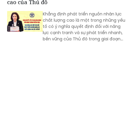
cao của Thủ đô
Khẳng định phát triển nguồn nhân lực
chất lượng cao là một trong những yếu
tố có ý nghĩa quyết định đối với năng
lực cạnh tranh và sự phát triển nhanh,
bền vững của Thủ đô trong giai đoạn
mới, Phó Giám đốc Sở Nội vụ thành phố
Hà Nội Ngô Minh Hoàng cho rằng, điểm
quan trọng của Nghị quyết số
57/2026/NQ-HĐND là tạo lập cơ chế
đầu tư có trọng tâm cho nguồn nhân
lực, gắn đào tạo, bồi dưỡng với nhu cầu
sử dụng và yêu cầu giải quyết những
vấn đề thực tiễn của Thành phố.