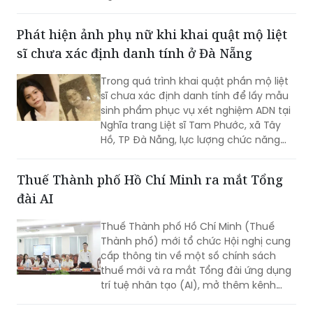
người chưa tìm thấy.
Phát hiện ảnh phụ nữ khi khai quật mộ liệt
sĩ chưa xác định danh tính ở Đà Nẵng
Trong quá trình khai quật phần mộ liệt
sĩ chưa xác định danh tính để lấy mẫu
sinh phẩm phục vụ xét nghiệm ADN tại
Nghĩa trang Liệt sĩ Tam Phước, xã Tây
Hồ, TP Đà Nẵng, lực lượng chức năng
phát hiện nhiều di vật, trong đó đáng
chú ý có di ảnh một phụ nữ.
Thuế Thành phố Hồ Chí Minh ra mắt Tổng
đài AI
Thuế Thành phố Hồ Chí Minh (Thuế
Thành phố) mới tổ chức Hội nghị cung
cấp thông tin về một số chính sách
thuế mới và ra mắt Tổng đài ứng dụng
trí tuệ nhân tạo (AI), mở thêm kênh
cung cấp thông tin thuế qua nền tảng