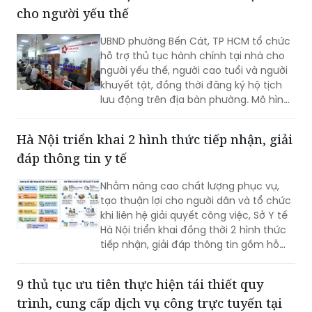
cho người yếu thế
UBND phường Bến Cát, TP HCM tổ chức
hỗ trợ thủ tục hành chính tại nhà cho
người yếu thế, người cao tuổi và người
khuyết tật, đồng thời đăng ký hộ tịch
lưu động trên địa bàn phường. Mô hình
giúp giảm trở ngại đi lại và bảo đảm
quyền lợi pháp lý cho người dân.
Hà Nội triển khai 2 hình thức tiếp nhận, giải
đáp thông tin y tế
Nhằm nâng cao chất lượng phục vụ,
tạo thuận lợi cho người dân và tổ chức
khi liên hệ giải quyết công việc, Sở Y tế
Hà Nội triển khai đồng thời 2 hình thức
tiếp nhận, giải đáp thông tin gồm hỗ
trợ qua các số điện thoại công khai và
tiếp đón trực tiếp tại trụ sở.
9 thủ tục ưu tiên thực hiện tái thiết quy
trình, cung cấp dịch vụ công trực tuyến tại