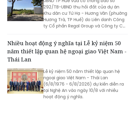
UBND TP Huế vừa có thông báo số
chuyển biến rõ nét trong phát triển kinh
292/TB-UBND thu hồi đất của dự án
tế - xã hội và nâng cao đời sống Nhân
Khu dân cư Tứ Hạ - Hương Văn (phường
dân.
Hương Trà, TP Huế) do Liên danh Công
ty Cổ phần Regal Group và Công ty Cổ
phần Tập đoàn Đất Xanh làm chủ đầu
tư.
Nhiều hoạt động ý nghĩa tại Lễ kỷ niệm 50
năm thiết lập quan hệ ngoại giao Việt Nam -
Thái Lan
Lễ kỷ niệm 50 năm thiết lập quan hệ
ngoại giao Việt Nam - Thái Lan
(6/8/1976 - 6/8/2026) dự kiến diễn ra
tại Nghệ An vào ngày 10/8 với nhiều
hoạt động ý nghĩa.