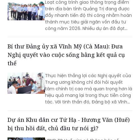
Loạt công trình giao thông trọng điểm
trên địa bàn tỉnh Quảng Trị đang được
đẩy nhanh tiến độ thi công nhằm hoàn
thành mục tiêu giải ngân vốn đầu tư
công năm 2026. Nhiều dự án đã đạt
khối lượng thi công lớn, một số công
trình cơ bản hoàn thành, song công tác
Bí thư Đảng ủy xã Vĩnh Mỹ (Cà Mau): Đưa
giải phóng mặt bằng vẫn là "nút thắt"
Nghị quyết vào cuộc sống bằng kết quả cụ
cần sớm tháo gỡ để bảo đảm tiến độ
chung.
thể
Thực hiện thắng lợi các Nghị quyết của
Trung ương không chỉ đòi hỏi quyết
tâm chính trị cao mà quan trọng hơn là
hiệu quả mang lại trong thực tiễn công
tác. Với tinh thần đó, Đảng bộ xã Vĩnh
Mỹ xác định lấy chất lượng thực thi làm
thước đo năng lực lãnh đạo, xây dựng
Dự án Khu dân cư Tứ Hạ - Hương Văn (Huế)
đội ngũ cán bộ đủ phẩm chất, năng
bị thu hồi đất, chủ đầu tư nói gì?
lực, trách nhiệm, đưa các chủ trương
của Đảng đi vào cuộc sống. Từ đó tạo