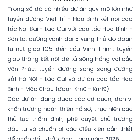
Trong số đó có nhiều dự án quy mô lớn như
tuyến đường Việt Trì - Hòa Bình kết nối cao
tốc Nội Bài - Lào Cai với cao tốc Hòa Bình -
Sơn La; đường vành đai 5 vùng Thủ đô đoạn
từ nút giao IC5 đến cầu Vĩnh Thịnh; tuyến
giao thông kết nối đê tả sông Hồng với cầu
Vân Phúc; tuyến đường song song đường
sắt Hà Nội - Lào Cai và dự án cao tốc Hòa
Bình - Mộc Châu (đoạn Km0 - Km19).
Các dự án đang được các cơ quan, đơn vị
khẩn trương hoàn thiện hồ sơ, thực hiện các
thủ tục thẩm định, phê duyệt chủ trương
đầu tư và chuẩn bị các điều kiện cần thiết
để phấn đấu khởi công trong năm 2026.