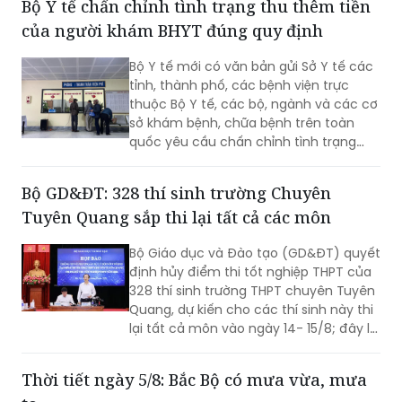
Bộ Y tế chấn chỉnh tình trạng thu thêm tiền
của người khám BHYT đúng quy định
Bộ Y tế mới có văn bản gửi Sở Y tế các
tỉnh, thành phố, các bệnh viện trực
thuộc Bộ Y tế, các bộ, ngành và các cơ
sở khám bệnh, chữa bệnh trên toàn
quốc yêu cầu chấn chỉnh tình trạng
người có thẻ bảo hiểm y tế (BHYT)
khám đúng quy định nhưng vẫn bị thu
Bộ GD&ĐT: 328 thí sinh trường Chuyên
thêm chi phí ngoài phần đồng chi trả,
Tuyên Quang sắp thi lại tất cả các môn
nhằm bảo đảm quyền lợi hợp pháp của
người tham gia BHYT.
Bộ Giáo dục và Đào tạo (GD&ĐT) quyết
định hủy điểm thi tốt nghiệp THPT của
328 thí sinh trường THPT chuyên Tuyên
Quang, dự kiến cho các thí sinh này thi
lại tất cả môn vào ngày 14- 15/8; đây là
một trong những phương án tốt nhất
để các em chứng minh năng lực của
Thời tiết ngày 5/8: Bắc Bộ có mưa vừa, mưa
mình. Đại diện Bộ Công an thông tin liên