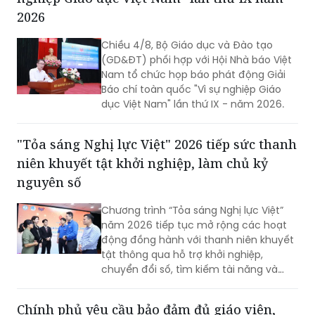
2026
Chiều 4/8, Bộ Giáo dục và Đào tạo
(GD&ĐT) phối hợp với Hội Nhà báo Việt
Nam tổ chức họp báo phát động Giải
Báo chí toàn quốc "Vì sự nghiệp Giáo
dục Việt Nam" lần thứ IX - năm 2026.
"Tỏa sáng Nghị lực Việt" 2026 tiếp sức thanh
niên khuyết tật khởi nghiệp, làm chủ kỷ
nguyên số
Chương trình “Tỏa sáng Nghị lực Việt”
năm 2026 tiếp tục mở rộng các hoạt
động đồng hành với thanh niên khuyết
tật thông qua hỗ trợ khởi nghiệp,
chuyển đổi số, tìm kiếm tài năng và
Ngày hội “Tỏa sáng Nghị lực Việt”, góp
phần lan tỏa tinh thần vượt khó, khẳng
Chính phủ yêu cầu bảo đảm đủ giáo viên,
định bản lĩnh và khát vọng cống hiến