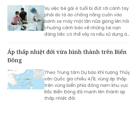
Vụ việc bé gái 4 tuổi bị đứt rời cánh tay
phải do tà áo chống nắng cuốn vào
bánh xe máy một lần nữa gióng lên hồi
chuông cảnh báo về những tai nạn
đáng tiếc có thể xảy ra nếu sử dụng áo
chống nắng khi điều khiển xe máy
không đúng cách.
Áp thấp nhiệt đới vừa hình thành trên Biển
Đông
Theo Trung tâm Dự báo Khí tượng Thủy
văn Quốc gia chiều 4/8, vùng áp thấp
trên vùng biển phía đông nam khu vực
Bắc Biển Đông đã mạnh lên thành áp
thấp nhiệt đới.