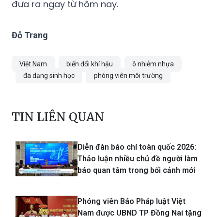
đưa ra ngay từ hôm nay.
Đỗ Trang
Việt Nam
biến đổi khí hậu
ô nhiễm nhựa
đa dạng sinh học
phóng viên môi trường
TIN LIÊN QUAN
Diễn đàn báo chí toàn quốc 2026:
Thảo luận nhiều chủ đề người làm
báo quan tâm trong bối cảnh mới
Phóng viên Báo Pháp luật Việt
Nam được UBND TP Đồng Nai tặng