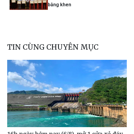
bằng khen
TIN CÙNG CHUYÊN MỤC
16h ngày hôm nay (6/8), mở 1 cửa xả đáy