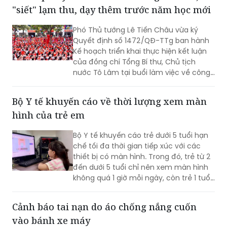
"siết" lạm thu, dạy thêm trước năm học mới
của người trẻ khuyết tật.
Phó Thủ tướng Lê Tiến Châu vừa ký
Quyết định số 1472/QĐ-TTg ban hành
Kế hoạch triển khai thực hiện kết luận
của đồng chí Tổng Bí thư, Chủ tịch
nước Tô Lâm tại buổi làm việc về công
tác chuẩn bị năm học 2026 - 2027 và
tình hình triển khai thực hiện Nghị quyết
Bộ Y tế khuyến cáo về thời lượng xem màn
số 71-NQ/TW của Bộ Chính trị về đột
hình của trẻ em
phá phát triển giáo dục và đào tạo (Kế
hoạch).
Bộ Y tế khuyến cáo trẻ dưới 5 tuổi hạn
chế tối đa thời gian tiếp xúc với các
thiết bị có màn hình. Trong đó, trẻ từ 2
đến dưới 5 tuổi chỉ nên xem màn hình
không quá 1 giờ mỗi ngày, còn trẻ 1 tuổi
không nên sử dụng các thiết bị này để
giải trí.
Cảnh báo tai nạn do áo chống nắng cuốn
vào bánh xe máy