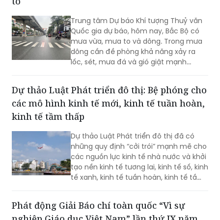
to
quan đến các vi phạm tại điểm thi...
Trung tâm Dự báo Khí tượng Thuỷ văn
Quốc gia dự báo, hôm nay, Bắc Bộ có
mưa vừa, mưa to và dông. Trong mưa
dông cần đề phòng khả năng xảy ra
lốc, sét, mưa đá và gió giật mạnh...
Dự thảo Luật Phát triển đô thị: Bệ phóng cho
các mô hình kinh tế mới, kinh tế tuần hoàn,
kinh tế tầm thấp
Dự thảo Luật Phát triển đô thị đã có
những quy định “cởi trói” mạnh mẽ cho
các nguồn lực kinh tế nhà nước và khởi
tạo nền kinh tế tương lai, kinh tế số, kinh
tế xanh, kinh tế tuần hoàn, kinh tế tầm
thấp và kinh tế bạc…
Phát động Giải Báo chí toàn quốc “Vì sự
nghiệp Giáo dục Việt Nam” lần thứ IX năm