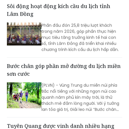
Sôi động hoạt động kích cầu du lịch tỉnh
Lâm Đồng
Phấn đấu đón 25,8 triệu lượt khách
trong năm 2026, góp phần thực hiện
mục tiêu tăng trưởng kinh tế hai con
số, tỉnh Lâm Đồng đã triển khai nhiều
chương trình kích cầu du lịch hấp dẫn.
Bước chân góp phần mở đường du lịch miền
sơn cước
(PLVN) - Vùng Trung du miền núi phía
Bắc nổi tiếng với những ngọn núi cao
quanh năm phủ kín mây trời, là thử
thách mê đắm lòng người. Với ý tưởng
lan tỏa giá trị, Giải leo núi ‘’Bước chân
trên mây’’ do Báo PLVN khởi xướng tổ
chức đã góp phần mở đường du lịch
Tuyên Quang được vinh danh nhiều hạng
miền sơn cước.