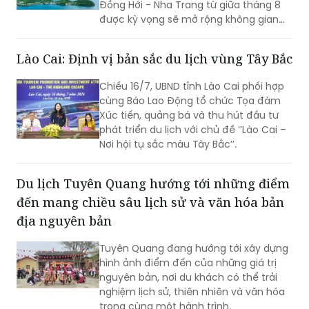
Đồng Hới - Nha Trang từ giữa tháng 8
được kỳ vọng sẽ mở rộng không gian
phát triển du lịch Quảng Trị, kết nối các
thị trường khách lớn trong nước và
Lào Cai: Định vị bản sắc du lịch vùng Tây Bắc
quốc tế, tạo đà cho Lễ hội Vì Hòa bình
2026 và Năm Du lịch Quốc gia - Quảng
Chiều 16/7, UBND tỉnh Lào Cai phối hợp
Trị 2027.
cùng Báo Lao Động tổ chức Tọa đàm
Xúc tiến, quảng bá và thu hút đầu tư
phát triển du lịch với chủ đề ‘’Lào Cai –
Nơi hội tụ sắc màu Tây Bắc’’.
Du lịch Tuyên Quang hướng tới những điểm
đến mang chiều sâu lịch sử và văn hóa bản
địa nguyên bản
Tuyên Quang đang hướng tới xây dựng
hình ảnh điểm đến của những giá trị
nguyên bản, nơi du khách có thể trải
nghiệm lịch sử, thiên nhiên và văn hóa
trong cùng một hành trình.