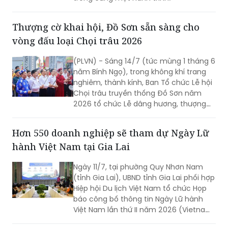
Thượng cờ khai hội, Đồ Sơn sẵn sàng cho
vòng đấu loại Chọi trâu 2026
(PLVN) - Sáng 14/7 (tức mùng 1 tháng 6
năm Bính Ngọ), trong không khí trang
nghiêm, thành kính, Ban Tổ chức Lễ hội
Chọi trâu truyền thống Đồ Sơn năm
2026 tổ chức Lễ dâng hương, thượng
cờ vòng đấu loại tại các di tích linh
thiêng trên địa bàn phường Đồ Sơn,
Hơn 550 doanh nghiệp sẽ tham dự Ngày Lữ
chính thức mở đầu mùa lễ hội năm
hành Việt Nam tại Gia Lai
nay.
Ngày 11/7, tại phường Quy Nhơn Nam
(tỉnh Gia Lai), UBND tỉnh Gia Lai phối hợp
Hiệp hội Du lịch Việt Nam tổ chức Họp
báo công bố thông tin Ngày Lữ hành
Việt Nam lần thứ II năm 2026 (Vietnam
Travel Day 2026).