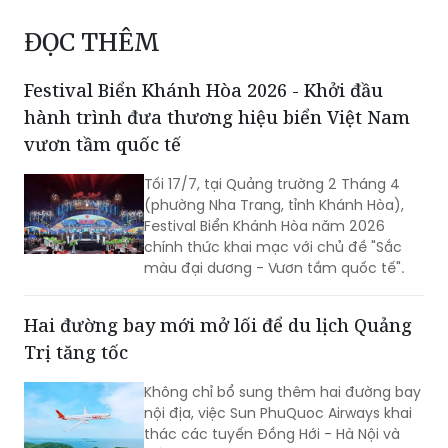
ĐỌC THÊM
Festival Biển Khánh Hòa 2026 - Khởi đầu
hành trình đưa thương hiệu biển Việt Nam
vươn tầm quốc tế
Tối 17/7, tại Quảng trường 2 Tháng 4
(phường Nha Trang, tỉnh Khánh Hòa),
Festival Biển Khánh Hòa năm 2026
chính thức khai mạc với chủ đề "Sắc
màu đại dương - Vươn tầm quốc tế".
Hai đường bay mới mở lối để du lịch Quảng
Trị tăng tốc
Không chỉ bổ sung thêm hai đường bay
nội địa, việc Sun PhuQuoc Airways khai
thác các tuyến Đồng Hới - Hà Nội và