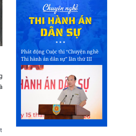
Phát động Cuộc thi “Chuyện nghề
Thi hành án dân sự” lần thứ III
g
à
t