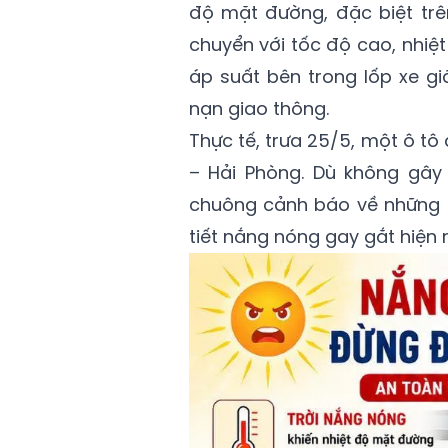
độ mặt đường, đặc biệt trê
chuyển với tốc độ cao, nhiệ
áp suất bên trong lốp xe gi
nạn giao thông.
Thực tế, trưa 25/5, một ô tô 
– Hải Phòng. Dù không gây 
chuông cảnh báo về những rủ
tiết nắng nóng gay gắt hiện 