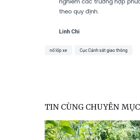
nghiêm các trường hợp phươ
theo quy định.
Linh Chi
nổ lốp xe
Cục Cảnh sát giao thông
TIN CÙNG CHUYÊN MỤC