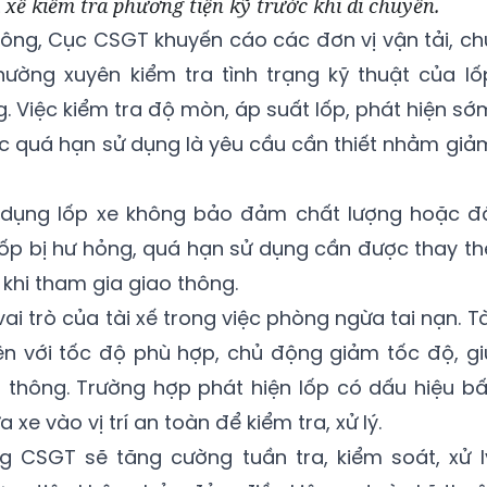
xế kiểm tra phương tiện kỹ trước khi di chuyển.
ông, Cục CSGT khuyến cáo các đơn vị vận tải, ch
hường xuyên kiểm tra tình trạng kỹ thuật của lố
g. Việc kiểm tra độ mòn, áp suất lốp, phát hiện sớ
c quá hạn sử dụng là yêu cầu cần thiết nhằm giả
 dụng lốp xe không bảo đảm chất lượng hoặc đ
ốp bị hư hỏng, quá hạn sử dụng cần được thay th
khi tham gia giao thông.
 trò của tài xế trong việc phòng ngừa tai nạn. Tà
ện với tốc độ phù hợp, chủ động giảm tốc độ, gi
 thông. Trường hợp phát hiện lốp có dấu hiệu bấ
e vào vị trí an toàn để kiểm tra, xử lý.
ợng CSGT sẽ tăng cường tuần tra, kiểm soát, xử l