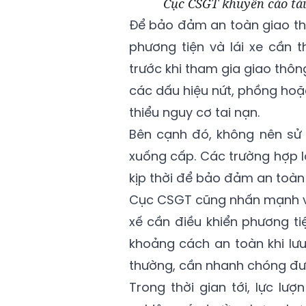
Cục CSGT khuyến cáo tài 
Để bảo đảm an toàn giao th
phương tiện và lái xe cần t
trước khi tham gia giao thôn
các dấu hiệu nứt, phồng hoặ
thiểu nguy cơ tai nạn.
Bên cạnh đó, không nên sử
xuống cấp. Các trường hợp l
kịp thời để bảo đảm an toàn 
Cục CSGT cũng nhấn mạnh vai
xế cần điều khiển phương ti
khoảng cách an toàn khi lưu
thường, cần nhanh chóng đưa x
Trong thời gian tới, lực lư