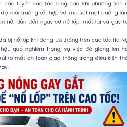
n các tuyến cao tốc tăng cao. Khi phương tiện d
t độ môi trường kết hợp với ma sát mặt đường là
ãn nở, dẫn đến nguy cơ nổ lốp, mất lái và gây ta
đã bị nổ lốp khi đang lưu thông trên cao tốc Hà Nộ
hậu quả nghiêm trọng, sự việc đã gióng lên hồ
i ro mất an toàn giao thông trong điều kiện thờ
nay.