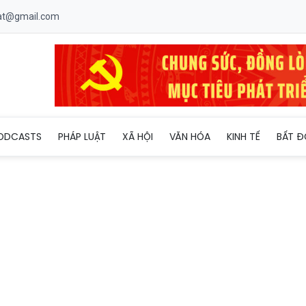
uat@gmail.com
ạn do nổ lốp xe mùa nắng nóng
ODCASTS
PHÁP LUẬT
XÃ HỘI
VĂN HÓA
KINH TẾ
BẤT Đ