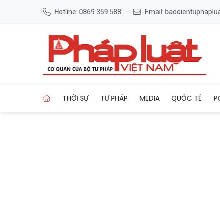
Hotline: 0869 359 588
Email: baodientuphapl
Trang chủ Phòng ngừa tai n
THỜI SỰ
TƯ PHÁP
MEDIA
QUỐC TẾ
P