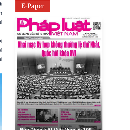
i
E-Paper
m
i
i
i
i
Báo Pháp luật Việt Nam số 198