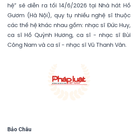
nhau của âm nhạc Việt Nam.
Đêm diễn mở màn của “Phòng khách 3 thế
hệ” sẽ diễn ra tối 14/6/2026 tại Nhà hát Hồ
Gươm (Hà Nội), quy tụ nhiều nghệ sĩ thuộc
các thế hệ khác nhau gồm: nhạc sĩ Đức Huy,
ca sĩ Hồ Quỳnh Hương, ca sĩ - nhạc sĩ Bùi
Công Nam và ca sĩ - nhạc sĩ Vũ Thanh Vân.