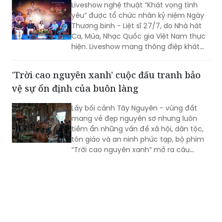
'Khát vọng tình yêu' - hành trình của ký ức,
hòa bình và lòng biết ơn
Liveshow nghệ thuật “Khát vọng tình
yêu” được tổ chức nhân kỷ niệm Ngày
Thương binh - Liệt sĩ 27/7, do Nhà hát
Ca, Múa, Nhạc Quốc gia Việt Nam thực
hiện. Liveshow mang thông điệp khát
vọng về tình yêu đôi lứa, hạnh phúc gia
đình, tình yêu con người và quê hương,
'Trời cao nguyên xanh' cuộc đấu tranh bảo
đất nước. Đó còn là khát vọng hòa
vệ sự ổn định của buôn làng
bình, lòng biết ơn đối với những người
đã ngã xuống vì độc lập, tự do của Tổ
Lấy bối cảnh Tây Nguyên - vùng đất
quốc.
mang vẻ đẹp nguyên sơ nhưng luôn
tiềm ẩn những vấn đề xã hội, dân tộc,
tôn giáo và an ninh phức tạp, bộ phim
“Trời cao nguyên xanh” mở ra câu
chuyện nhiều tầng lớp về cuộc đấu
tranh bảo vệ sự ổn định của buôn làng
trước những âm mưu kích động, chia rẽ