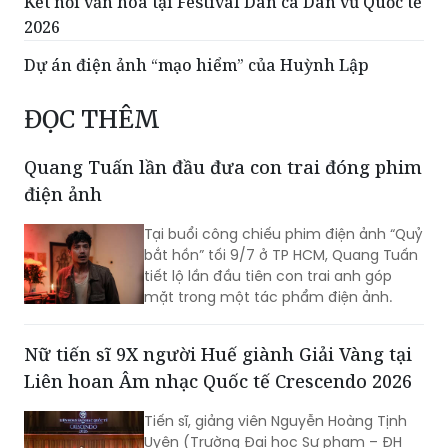
Đạo diễn Nguyễn Quang Dũng biến dãy nhà “bỏ
hoang” ở Vũng Tàu thành địa điểm quay phim
Kết nối văn hóa tại Festival Dân ca Dân vũ Quốc tế
2026
Dự án điện ảnh “mạo hiểm” của Huỳnh Lập
ĐỌC THÊM
Quang Tuấn lần đầu đưa con trai đóng phim
điện ảnh
Tại buổi công chiếu phim điện ảnh “Quỷ
bắt hồn” tối 9/7 ở TP HCM, Quang Tuấn
tiết lộ lần đầu tiên con trai anh góp
mặt trong một tác phẩm điện ảnh.
Nữ tiến sĩ 9X người Huế giành Giải Vàng tại