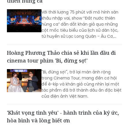
Tái hiện lịch sử Việt Nam qua 'Đất nước
thiên hùng ca'
Với thời lượng 75 phút với mô hình sân
khấu nhập vai, show “Đất nước thiên
hùng ca” dẫn dắt khán giả qua những
cột mốc tiêu biểu của lịch sử dân tộc,
từ huyền sử Lạc Long Quân - Âu Cơ,
thời Hùng Vương dựng nước, các chiến
công giữ nước hào hùng đến khát vọng
Hoàng Phương Thảo chia sẻ khi lần đầu đi
phát triển hùng cường của dân tộc
cinema tour phim 'Bi, đừng sợ!'
trong thời đại mới.
"Bi, đừng sợ!", trở lại màn ảnh rộng
trong Cinema Tour, mang đến cơ hội
để ê-kíp và khán giả cùng nhìn lại một
tác phẩm đã trở thành dấu ấn đặc biệt
của điện ảnh Việt Nam.