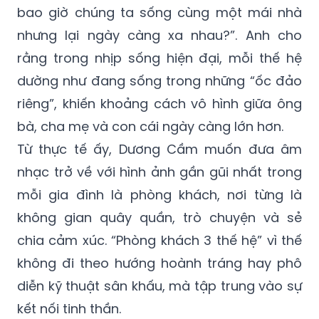
Theo Dương Cầm, ý tưởng về chương trình
bắt nguồn từ một câu hỏi rất đời thường: “Từ
bao giờ chúng ta sống cùng một mái nhà
nhưng lại ngày càng xa nhau?”. Anh cho
rằng trong nhịp sống hiện đại, mỗi thế hệ
dường như đang sống trong những “ốc đảo
riêng”, khiến khoảng cách vô hình giữa ông
bà, cha mẹ và con cái ngày càng lớn hơn.
Từ thực tế ấy, Dương Cầm muốn đưa âm
nhạc trở về với hình ảnh gần gũi nhất trong
mỗi gia đình là phòng khách, nơi từng là
không gian quây quần, trò chuyện và sẻ
chia cảm xúc. “Phòng khách 3 thế hệ” vì thế
không đi theo hướng hoành tráng hay phô