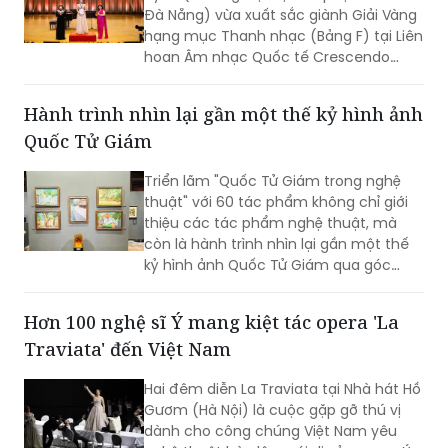
Liên hoan Âm nhạc Quốc tế Crescendo 2026
Tiến sĩ, giảng viên Nguyễn Hoàng Tịnh
Uyên (Trường Đại học Sư phạm – ĐH
Đà Nẵng) vừa xuất sắc giành Giải Vàng
hạng mục Thanh nhạc (Bảng F) tại Liên
hoan Âm nhạc Quốc tế Crescendo
2026. Thành tích tiếp tục khẳng định
dấu ấn của nữ tiến sĩ 9X trong lĩnh vực
Hành trình nhìn lại gần một thế kỷ hình ảnh
biểu diễn, nghiên cứu và đào tạo âm
Quốc Tử Giám
nhạc.
Triển lãm "Quốc Tử Giám trong nghệ
thuật" với 60 tác phẩm không chỉ giới
thiệu các tác phẩm nghệ thuật, mà
còn là hành trình nhìn lại gần một thế
kỷ hình ảnh Quốc Tử Giám qua góc
nhìn của các họa sĩ, kiến trúc sư, nhiếp
ảnh gia và nghệ sĩ thuộc nhiều thế hệ.
Hơn 100 nghệ sĩ Ý mang kiệt tác opera 'La
Traviata' đến Việt Nam