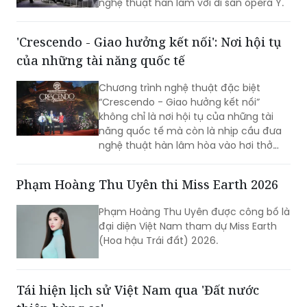
Hai đêm diễn La Traviata tại Nhà hát Hồ
Gươm (Hà Nội) là cuộc gặp gỡ thú vị
dành cho công chúng Việt Nam yêu
nghệ thuật hàn lâm với di sản opera Ý.
'Crescendo - Giao hưởng kết nối': Nơi hội tụ
của những tài năng quốc tế
Chương trình nghệ thuật đặc biệt
“Crescendo - Giao hưởng kết nối”
không chỉ là nơi hội tụ của những tài
năng quốc tế mà còn là nhịp cầu đưa
nghệ thuật hàn lâm hòa vào hơi thở
cuộc sống, góp phần khẳng định vị thế
TP Sáng tạo của Hà Nội. Đêm nhạc đã
Phạm Hoàng Thu Uyên thi Miss Earth 2026
xóa nhòa khoảng cách giữa âm nhạc
hàn lâm và khán giả, để lại dấu ấn văn
Phạm Hoàng Thu Uyên được công bố là
hóa trong lòng người dân địa phương
đại diện Việt Nam tham dự Miss Earth
cùng du khách thập phương.
(Hoa hậu Trái đất) 2026.