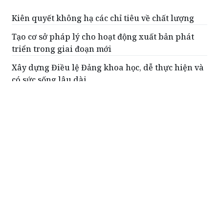
Kiên quyết không hạ các chỉ tiêu về chất lượng
Tạo cơ sở pháp lý cho hoạt động xuất bản phát
triển trong giai đoạn mới
Xây dựng Điều lệ Đảng khoa học, dễ thực hiện và
có sức sống lâu dài
Làm rõ nội hàm cơ chế, chính sách đặc thù đưa
lao động đi làm việc ở nước ngoài
Thủ tướng điều động, bổ nhiệm 2 thứ trưởng
ĐỌC THÊM
Phát huy đầy đủ vai trò, trách nhiệm của
các hội quần chúng trong giai đoạn phát
triển mới