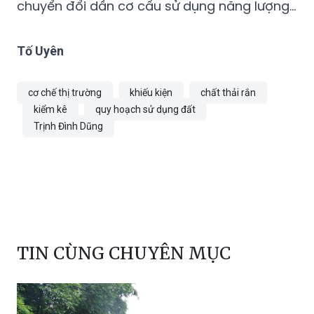
trường, tăng cường tái chế, tái sử dụng chất
thải, thúc đẩy mô hình kinh tế tuần hoàn;
chuyển đổi dần cơ cấu sử dụng năng lượng…
Tố Uyên
cơ chế thị trường
khiếu kiện
chất thải rắn
kiểm kê
quy hoạch sử dụng đất
Trịnh Đình Dũng
TIN CÙNG CHUYÊN MỤC