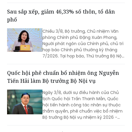
đã ký ban hành Chỉ thị của Bộ Chính trị
về tăng cường sự lãnh đạo của Đảng
và phát huy vai trò của các hội quần
chúng trong giai đoạn phát triển mới
(Chỉ thị số 11-CT/TW)
Sau sắp xếp, giảm 46,33% số thôn, tổ dân
phố
Chiều 3/8, Bộ trưởng, Chủ nhiệm Văn
phòng Chính phủ Đặng Xuân Phong,
Người phát ngôn của Chính phủ, chủ trì
họp báo Chính phủ thường kỳ tháng
7/2026. Tại họp báo, Thứ trưởng Bộ Nội
vụ Nguyễn Thị Hà đã thông tin về kết
quả sắp xếp các thôn, tổ dân phố trên
Quốc hội phê chuẩn bổ nhiệm ông Nguyễn
toàn quốc.
Tiến Hải làm Bộ trưởng Bộ Nội vụ
Ngày 3/8, dưới sự điều hành của Chủ
tịch Quốc hội Trần Thanh Mẫn, Quốc
hội tiến hành công tác nhân sự thuộc
thẩm quyền, phê chuẩn việc bổ nhiệm