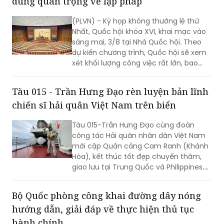
định nhiều nội dung quan trọng về
công tác lập pháp, công tác nhân sự
Quốc hội sẽ xem xét, quyết định nhiều nội
và các vấn đề thuộc thẩm quyền của
dung quan trọng về lập pháp
QH. Việc các cơ quan của QH và Chính
phủ khẩn trương hoàn tất công tác
(PLVN) - Kỳ họp không thường lệ thứ
chuẩn bị cho thấy quyết tâm đưa các
Nhất, Quốc hội khóa XVI, khai mạc vào
chủ trương của Đảng nhanh chóng đi
sáng mai, 3/8 tại Nhà Quốc hội. Theo
vào cuộc sống thông qua những quyết
dự kiến chương trình, Quốc hội sẽ xem
sách kịp thời của QH.
xét khối lượng công việc rất lớn, bao
gồm dự kiến biểu quyết thông qua
nhiều dự án luật quan trọng...
Tàu 015 - Trần Hưng Đạo rèn luyện bản lĩnh
chiến sĩ hải quân Việt Nam trên biển
Tàu 015-Trần Hưng Đạo cùng đoàn
công tác Hải quân nhân dân Việt Nam
mới cập Quân cảng Cam Ranh (Khánh
Hòa), kết thúc tốt đẹp chuyến thăm,
giao lưu tại Trung Quốc và Philippines.
Trong điều kiện hoạt động liên tục trên
biển, tàu đã duy trì nghiêm các chế độ