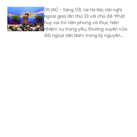
Đưa ngoại giao phục vụ phát triển đi vào
trách nhiệm của người đứng đầu các
chiều sâu, lấy hiệu quả thực chất làm thước
bộ, cơ quan trung ương và địa phương
trong tổ chức triển khai...
đo
(PLVN) - Sáng 1/8, tại Hà Nội, Hội nghị
Ngoại giao lần thứ 33 với chủ đề “Phát
huy vai trò tiên phong và thực hiện
nhiệm vụ trọng yếu, thường xuyên của
đối ngoại Việt Nam trong kỷ nguyên
mới” đã chính thức khai mạc. Tổng Bí
thư, Chủ tịch nước Tô Lâm đến dự và
phát biểu chỉ đạo Hội nghị.