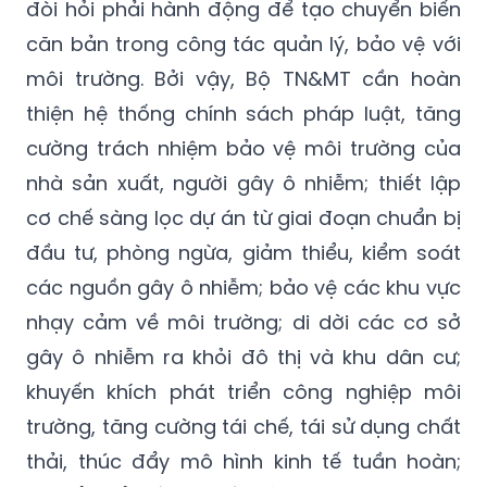
nhập mặn…
Thách thức rất lớn do ô nhiễm môi trường
đòi hỏi phải hành động để tạo chuyển biến
căn bản trong công tác quản lý, bảo vệ với
môi trường. Bởi vậy, Bộ TN&MT cần hoàn
thiện hệ thống chính sách pháp luật, tăng
cường trách nhiệm bảo vệ môi trường của
nhà sản xuất, người gây ô nhiễm; thiết lập
cơ chế sàng lọc dự án từ giai đoạn chuẩn bị
đầu tư, phòng ngừa, giảm thiểu, kiểm soát
các nguồn gây ô nhiễm; bảo vệ các khu vực
nhạy cảm về môi trường; di dời các cơ sở
gây ô nhiễm ra khỏi đô thị và khu dân cư;
khuyến khích phát triển công nghiệp môi