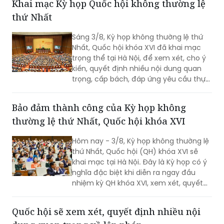
Bộ trưởng Bộ Nội vụ nhiệm kỳ 2026 -
2031 đối với ông Nguyễn Tiến Hải, Ủy
viên Ban Chấp hành Trung ương Đảng,
Khai mạc Kỳ họp Quốc hội không thường lệ
quyền Bộ trưởng Bộ Nội vụ.
thứ Nhất
Sáng 3/8, Kỳ họp không thường lệ thứ
Nhất, Quốc hội khóa XVI đã khai mạc
trọng thể tại Hà Nội, để xem xét, cho ý
kiến, quyết định nhiều nội dung quan
trọng, cấp bách, đáp ứng yêu cầu thực
tiễn, vì sự phát triển nhanh, bền vững
của đất nước.
Bảo đảm thành công của Kỳ họp không
thường lệ thứ Nhất, Quốc hội khóa XVI
Hôm nay - 3/8, Kỳ họp không thường lệ
thứ Nhất, Quốc hội (QH) khóa XVI sẽ
khai mạc tại Hà Nội. Đây là Kỳ họp có ý
nghĩa đặc biệt khi diễn ra ngay đầu
nhiệm kỳ QH khóa XVI, xem xét, quyết