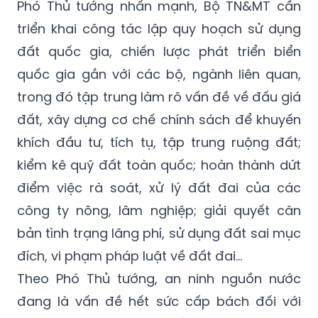
hiệu quả tài nguyên đất; sửa đổi, bổ sung
Luật Bảo vệ môi trường…
Phó Thủ tướng nhấn mạnh, Bộ TN&MT cần
triển khai công tác lập quy hoạch sử dụng
đất quốc gia, chiến lược phát triển biển
quốc gia gắn với các bộ, ngành liên quan,
trong đó tập trung làm rõ vấn đề về đấu giá
đất, xây dựng cơ chế chính sách để khuyến
khích đầu tư, tích tụ, tập trung ruộng đất;
kiểm kê quỹ đất toàn quốc; hoàn thành dứt
điểm việc rà soát, xử lý đất đai của các
công ty nông, lâm nghiệp; giải quyết căn
bản tình trạng lãng phí, sử dụng đất sai mục
đích, vi phạm pháp luật về đất đai…