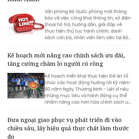
Bộ Quốc phòng công khai đường dây nóng
trực sẵn sàng chiến đấu, trực canh, đi
hướng dẫn, giải đáp về thực hiện thủ tục
ca; tổ chức luyện tập các phương án...
hành chính
Văn phòng Bộ Quốc phòng mới thông
báo về việc công khai thông tin, số điện
thoại hỗ trợ, hướng dẫn, giải đáp về
thực hiện thủ tục hành chính; danh
sách cán bộ, nhân viên làm việc tại Bộ
phận Một cửa Bộ Quốc phòng.
Kế hoạch mới nâng cao chính sách ưu đãi,
tăng cường chăm lo người có công
Kế hoạch triển khai thực hiện Đề án tổ
chức các hoạt động hướng tới Kỷ niệm
80 năm Ngày Thương binh - Liệt sĩ nêu
những mục tiêu và hành động cụ thể
nhằm nâng cao hơn nữa chính sách ưu
đãi, chăm lo đời sống người có công và
thân nhân người có công; xác định rõ