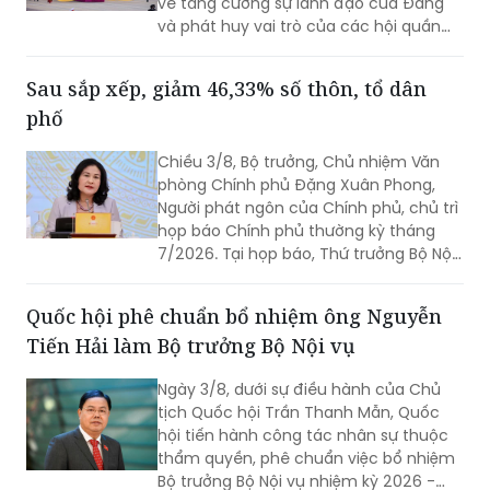
Thay mặt Bộ Chính trị, Ủy viên Bộ Chính
trị, Thường trực Ban Bí thư Trần Cẩm Tú
đã ký ban hành Chỉ thị của Bộ Chính trị
về tăng cường sự lãnh đạo của Đảng
và phát huy vai trò của các hội quần
chúng trong giai đoạn phát triển mới
(Chỉ thị số 11-CT/TW)
Sau sắp xếp, giảm 46,33% số thôn, tổ dân
phố
Chiều 3/8, Bộ trưởng, Chủ nhiệm Văn
phòng Chính phủ Đặng Xuân Phong,
Người phát ngôn của Chính phủ, chủ trì
họp báo Chính phủ thường kỳ tháng
7/2026. Tại họp báo, Thứ trưởng Bộ Nội
vụ Nguyễn Thị Hà đã thông tin về kết
quả sắp xếp các thôn, tổ dân phố trên
Quốc hội phê chuẩn bổ nhiệm ông Nguyễn
toàn quốc.
Tiến Hải làm Bộ trưởng Bộ Nội vụ
Ngày 3/8, dưới sự điều hành của Chủ
tịch Quốc hội Trần Thanh Mẫn, Quốc