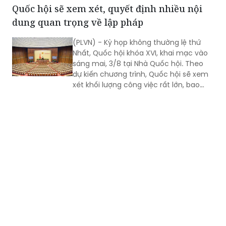
nghĩa đặc biệt khi diễn ra ngay đầu
nhiệm kỳ QH khóa XVI, xem xét, quyết
định nhiều nội dung quan trọng về
công tác lập pháp, công tác nhân sự
Quốc hội sẽ xem xét, quyết định nhiều nội
và các vấn đề thuộc thẩm quyền của
dung quan trọng về lập pháp
QH. Việc các cơ quan của QH và Chính
phủ khẩn trương hoàn tất công tác
(PLVN) - Kỳ họp không thường lệ thứ
chuẩn bị cho thấy quyết tâm đưa các
Nhất, Quốc hội khóa XVI, khai mạc vào
chủ trương của Đảng nhanh chóng đi
sáng mai, 3/8 tại Nhà Quốc hội. Theo
vào cuộc sống thông qua những quyết
dự kiến chương trình, Quốc hội sẽ xem
sách kịp thời của QH.
xét khối lượng công việc rất lớn, bao
gồm dự kiến biểu quyết thông qua
nhiều dự án luật quan trọng...