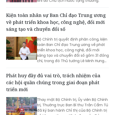
Ngày 4/8, tại Hà Nội, Hội Nạn nhân chất
độc da cam/dioxin Việt Nam tổ chức Lễ
đón nhận Huân chương Lao động hạng
Nhì do Chủ tịch nước tặng thưởng.
Kiện toàn nhân sự Ban Chỉ đạo Trung ương
về phát triển khoa học, công nghệ, đổi mới
sáng tạo và chuyển đổi số
Bộ Chính trị quyết định phân công, kiện
toàn Ban Chỉ đạo Trung ương về phát
triển khoa học, công nghệ, đổi mới
sáng tạo và chuyển đổi số gồm 31 đồng
chí, trong đó Thủ tướng Lê Minh Hưng
làm Trưởng Ban.
Phát huy đầy đủ vai trò, trách nhiệm của
các hội quần chúng trong giai đoạn phát
triển mới