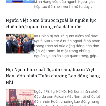
Sáng 4/8, tham dự và phát biểu chỉ
đạo tại Phiên toàn thể của Hội nghị
Ngoại giao lần thứ 33, Thủ tướng Lê
Minh Hưng yêu cầu ngành Ngoại giao
tiếp tục đổi mới mạnh mẽ tư duy,
phương thức triển khai công tác đối
ngoại theo hướng chủ động hơn, thực
Người Việt Nam ở nước ngoài là nguồn lực
chất hơn, đồng hành chặt chẽ hơn với
chiến lược quan trọng của đất nước
các Bộ, ngành, địa phương và cộng
đồng doanh nghiệp nhằm góp phần
Bộ Chính trị nêu rõ quan điểm chỉ đạo:
thực hiện mục tiêu tăng trưởng 2 con
Người Việt Nam ở nước ngoài là bộ phận
số.
không tách rời của cộng đồng các dân
tộc Việt Nam, là một trong những
nguồn lực chiến lược quan trọng, góp
phần nâng cao sức mạnh tổng hợp
quốc gia; là cầu nối giữa Việt Nam với
Hội Nạn nhân chất độc da cam/dioxin Việt
thế giới...
Nam đón nhận Huân chương Lao động hạng
Nhì