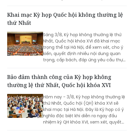
hội tiến hành công tác nhân sự thuộc
thẩm quyền, phê chuẩn việc bổ nhiệm
Bộ trưởng Bộ Nội vụ nhiệm kỳ 2026 -
2031 đối với ông Nguyễn Tiến Hải, Ủy
viên Ban Chấp hành Trung ương Đảng,
Khai mạc Kỳ họp Quốc hội không thường lệ
quyền Bộ trưởng Bộ Nội vụ.
thứ Nhất
Sáng 3/8, Kỳ họp không thường lệ thứ
Nhất, Quốc hội khóa XVI đã khai mạc
trọng thể tại Hà Nội, để xem xét, cho ý
kiến, quyết định nhiều nội dung quan
trọng, cấp bách, đáp ứng yêu cầu thực
tiễn, vì sự phát triển nhanh, bền vững
của đất nước.
Bảo đảm thành công của Kỳ họp không
thường lệ thứ Nhất, Quốc hội khóa XVI
Hôm nay - 3/8, Kỳ họp không thường lệ
thứ Nhất, Quốc hội (QH) khóa XVI sẽ
khai mạc tại Hà Nội. Đây là Kỳ họp có ý