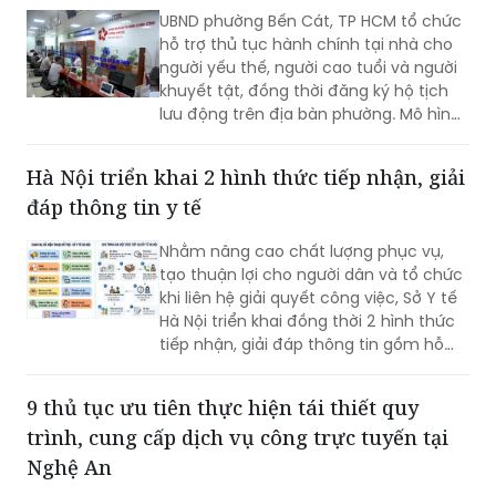
UBND phường Bến Cát, TP HCM tổ chức
hỗ trợ thủ tục hành chính tại nhà cho
người yếu thế, người cao tuổi và người
khuyết tật, đồng thời đăng ký hộ tịch
lưu động trên địa bàn phường. Mô hình
giúp giảm trở ngại đi lại và bảo đảm
quyền lợi pháp lý cho người dân.
Hà Nội triển khai 2 hình thức tiếp nhận, giải
đáp thông tin y tế
Nhằm nâng cao chất lượng phục vụ,
tạo thuận lợi cho người dân và tổ chức
khi liên hệ giải quyết công việc, Sở Y tế
Hà Nội triển khai đồng thời 2 hình thức
tiếp nhận, giải đáp thông tin gồm hỗ
trợ qua các số điện thoại công khai và
tiếp đón trực tiếp tại trụ sở.
9 thủ tục ưu tiên thực hiện tái thiết quy
trình, cung cấp dịch vụ công trực tuyến tại
Nghệ An