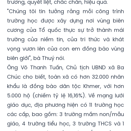
trương, quyết liệt, chắc chắn, hiệu quả.
"Chúng tôi tin tưởng rằng mỗi công trình
trường học được xây dựng nơi vùng biên
cương của Tổ quốc thực sự trở thành mái
trường của niềm tin, của tri thức và khát
vọng vươn lên của con em đồng bào vùng
biên giới", bà Thuý nói.
Ông Võ Thanh Tuấn, Chủ tịch UBND xã Ba
Chúc cho biết, toàn xã có hơn 32.000 nhân
khẩu là đồng bào dân tộc Khmer, với hơn
5.000 hộ (chiếm tỷ lệ 16,16%). Về mạng lưới
giáo dục, địa phương hiện có 11 trường học
các cấp, bao gồm: 3 trường mầm non/mẫu
giáo, 4 trường tiểu học, 3 trường THCS và 1