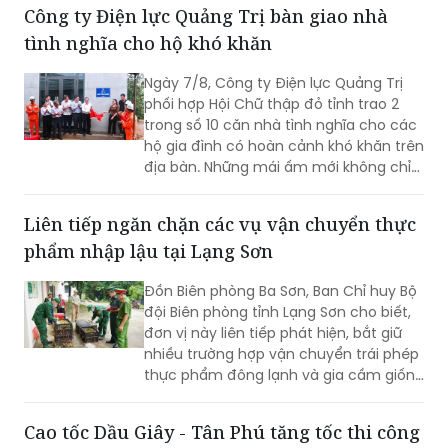
Công ty Điện lực Quảng Trị bàn giao nhà
tình nghĩa cho hộ khó khăn
Ngày 7/8, Công ty Điện lực Quảng Trị
phối hợp Hội Chữ thập đỏ tỉnh trao 2
trong số 10 căn nhà tình nghĩa cho các
hộ gia đình có hoàn cảnh khó khăn trên
địa bàn. Những mái ấm mới không chỉ
giúp người dân an cư, ổn định cuộc
sống mà còn góp phần lan tỏa những
Liên tiếp ngăn chặn các vụ vận chuyển thực
giá trị nhân văn từ các hoạt động an
phẩm nhập lậu tại Lạng Sơn
sinh xã hội của ngành Điện.
Đồn Biên phòng Ba Sơn, Ban Chỉ huy Bộ
đội Biên phòng tỉnh Lạng Sơn cho biết,
đơn vị này liên tiếp phát hiện, bắt giữ
nhiều trường hợp vận chuyển trái phép
thực phẩm đông lạnh và gia cầm giống
không rõ nguồn gốc từ biên giới đưa
vào nội địa.
Cao tốc Dầu Giây - Tân Phú tăng tốc thi công