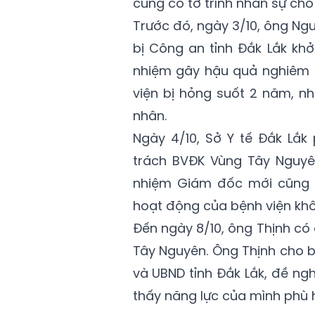
cũng có tờ trình nhân sự cho
Trước đó, ngày 3/10, ông N
bị Công an tỉnh Đắk Lắk khở
nhiệm gây hậu quả nghiêm t
viện bị hỏng suốt 2 năm, nh
nhân.
Ngày 4/10, Sở Y tế Đắk Lắ
trách BVĐK Vùng Tây Nguyên
nhiệm Giám đốc mới cũng
hoạt động của bệnh viện khô
Đến ngày 8/10, ông Thịnh có
Tây Nguyên. Ông Thịnh cho b
và UBND tỉnh Đắk Lắk, đề ngh
thấy năng lực của mình phù h