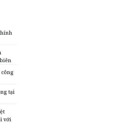
Chính
h
 biên
c công
ng tại
ệt
i với