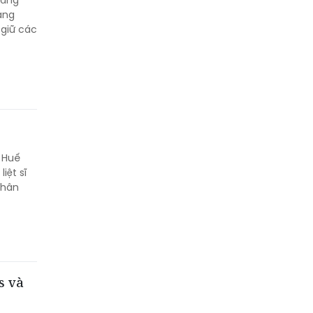
àng
 giữ các
P Huế
iệt sĩ
Chân
s và