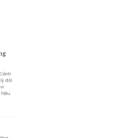
áng
 Cảnh
lý đối
vi
 hiệu
hăng