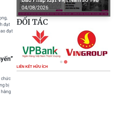
04/08/2026
ọng,
ĐỐI TÁC
h đạt
hao đạt
uyến”
LIÊN KẾT HỮU ÍCH
ổ chức
ng bị
o hàng