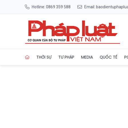
Hotline: 0869 359 588
Email: baodientuphapl
Trang chủ Phó Giám đốc xin
THỜI SỰ
TƯ PHÁP
MEDIA
QUỐC TẾ
P