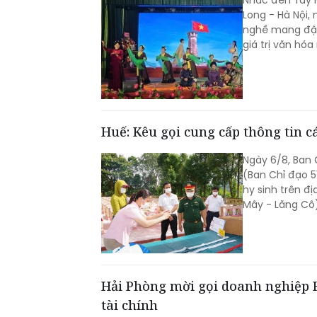
Long - Hà Nội,
nghề mang đậm 
giá trị văn hó
Huế: Kêu gọi cung cấp thông tin cá
Ngày 6/8, Ban C
(Ban Chỉ đạo 5
hy sinh trên đ
Mây - Lăng Cô)
Hải Phòng mời gọi doanh nghiệp H
tài chính