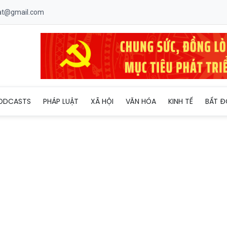
uat@gmail.com
 không nhận nhiệm vụ phụ trách điều hành Bệnh viện Đa khoa Vù
ODCASTS
PHÁP LUẬT
XÃ HỘI
VĂN HÓA
KINH TẾ
BẤT Đ