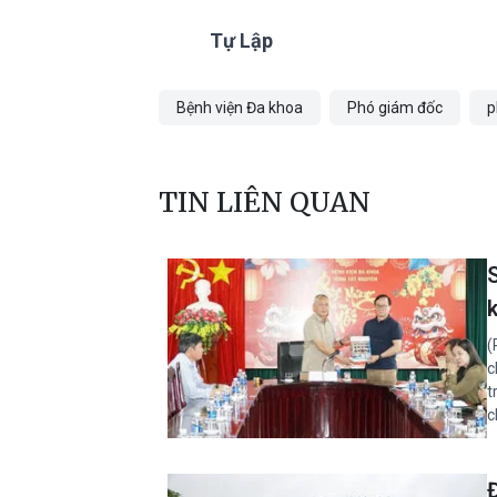
Tự Lập
Bệnh viện Đa khoa
Phó giám đốc
p
TIN LIÊN QUAN
(
c
t
c