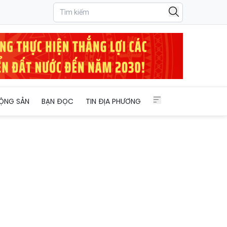
ng Tây Nguyên
ỘNG SẢN
BẠN ĐỌC
TIN ĐỊA PHƯƠNG