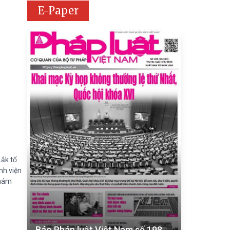
E-Paper
Lắk tổ
nh viện
khám
o
Báo Pháp luật Việt Nam số 198