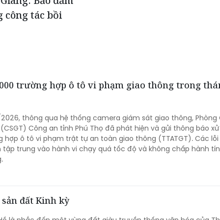
 Giang: Bảo đảm
g công tác bồi
000 trường hợp ô tô vi phạm giao thông trong th
/2026, thông qua hệ thống camera giám sát giao thông, Phòng
 (CSGT) Công an tỉnh Phú Thọ đã phát hiện và gửi thông báo xử 
g hợp ô tô vi phạm trật tự an toàn giao thông (TTATGT). Các lỗi 
tập trung vào hành vi chạy quá tốc độ và không chấp hành tín
.
 sản đất Kinh kỳ
Hồ là nhắc đến một vùng đất giàu truyền thống văn hóa của T