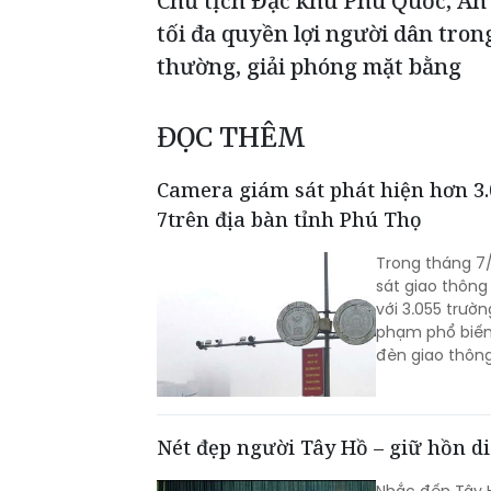
Chủ tịch Đặc khu Phú Quốc, An
tối đa quyền lợi người dân tron
thường, giải phóng mặt bằng
ĐỌC THÊM
Camera giám sát phát hiện hơn 3.
7trên địa bàn tỉnh Phú Thọ
Trong tháng 7
sát giao thông
với 3.055 trườn
phạm phổ biến 
đèn giao thông
Nét đẹp người Tây Hồ – giữ hồn di
Nhắc đến Tây 