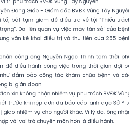
 vị trí phụ trách BVĐK Vùng Tây Nguyên.
guyễn Đăng Giáp - Giám đốc BVĐK Vùng Tây Nguyê
i tố, bắt tạm giam để điều tra về tội “Thiếu trác
rọng”. Do liên quan vụ việc máy tán sỏi của bện
ưng vẫn kê khai điều trị và thu tiền của 255 bện
k phân công ông Nguyễn Ngọc Thịnh tạm thời ph
 để điều hành công việc trong thời gian đợi b
 như đảm bảo công tác khám chữa bệnh và cá
ng bị gián đoạn.
 đơn xin không nhận nhiệm vụ phụ trách BVĐK Vùn
iết trước khi nộp đơn đã báo cáo lãnh đạo Sở Y t
ị giao nhiệm vụ cho người khác. Vì lý do, ông nhậ
ợp với vai trò chuyên môn hơn là điều hành.