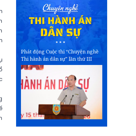
n
h
h
h
Phát động Cuộc thi “Chuyện nghề
Thi hành án dân sự” lần thứ III
ụ
ổ
c
g
ế
n