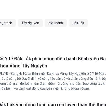
hụ trách
Tây Nguyên
điều hành
Đắk Lắk
Sở Y tế Đắk Lắk phân công điều hành Bệnh viện Đa
khoa Vùng Tây Nguyên
PLVN) - Sáng 4/10, tại Bệnh viện Đa khoa Vùng Tây Nguyên, Sở Y tế Đắk 
hức lễ công bố Quyết định về công tác cán bộ và phân công điều hành bệ
rong thời gian đợi bổ nhiệm Giám đốc mới cũng như đảm bảo công tác 
hữa bệnh và các hoạt động của bệnh viện không bị gián đoạn.
Đắk Lắk vận động toàn dân rèn luyện thân thể the