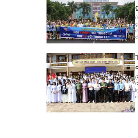
(
g
d
c
(
C
k
n