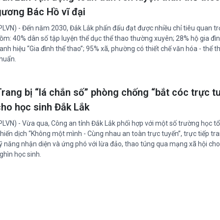
gương Bác Hồ vĩ đại
PLVN) - Đến năm 2030, Đắk Lắk phấn đấu đạt được nhiều chỉ tiêu quan tr
ồm: 40% dân số tập luyện thể dục thể thao thường xuyên; 28% hộ gia đìn
anh hiệu “Gia đình thể thao”; 95% xã, phường có thiết chế văn hóa - thể t
huẩn.
Trang bị “lá chắn số” phòng chống “bắt cóc trực t
cho học sinh Đắk Lắk
PLVN) - Vừa qua, Công an tỉnh Đắk Lắk phối hợp với một số trường học t
hiến dịch “Không một mình - Cùng nhau an toàn trực tuyến”, trực tiếp tra
ỹ năng nhận diện và ứng phó với lừa đảo, thao túng qua mạng xã hội ch
ghìn học sinh.