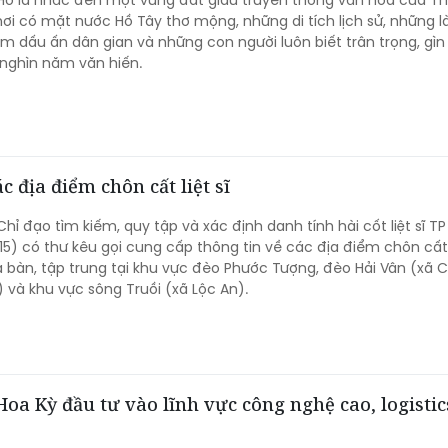
 nơi có mặt nước Hồ Tây thơ mộng, những di tích lịch sử, những l
dấu ấn dân gian và những con người luôn biết trân trọng, gìn
a nghìn năm văn hiến.
c địa điểm chôn cất liệt sĩ
hỉ đạo tìm kiếm, quy tập và xác định danh tính hài cốt liệt sĩ T
15) có thư kêu gọi cung cấp thông tin về các địa điểm chôn cất l
ịa bàn, tập trung tại khu vực đèo Phước Tượng, đèo Hải Vân (xã 
 và khu vực sông Truồi (xã Lộc An).
oa Kỳ đầu tư vào lĩnh vực công nghệ cao, logistic