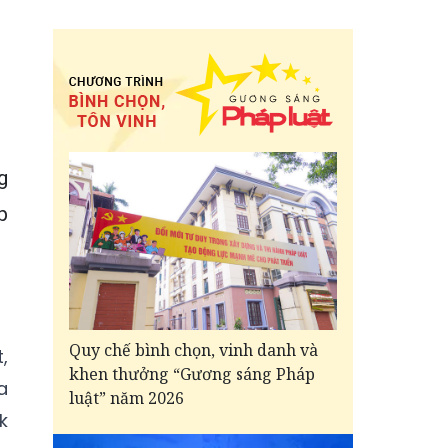
g
p
Quy chế bình chọn, vinh danh và
,
khen thưởng “Gương sáng Pháp
a
luật” năm 2026
k