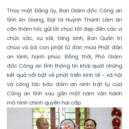
Thay mặt Đảng ủy, Ban Giám đốc Công an
tỉnh An Giang, Đại tá Huỳnh Thanh Lâm ân
cần thăm hỏi, gửi lời chúc tốt đẹp đến các vị
chức sắc, sư sãi, tăng sinh, Ban Quản trị
chùa và bà con phật tử đón mùa Phật đản
an lành, hạnh phúc. Đồng thời, Phó Giám
đốc Công an tỉnh thông tin khái quát những
kết quả nổi bật về phát triển kinh tế - xã hội
và công tác bảo đảm an ninh trật tự của
Công an tỉnh sau gần một năm vận hành
mô hình chính quyền hai cấp.