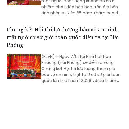
mặt Người hoạt động kháng chiến bị
nhiễm chất độc hóa học trên địa bàn
tỉnh nhân sự kiện 65 năm Thảm họa da
cam ở Việt Nam (10/8/1961 -
10/8/2026) và tổng kết 5 năm phong
Chung kết Hội thi lực lượng bảo vệ an ninh,
trào “Vì nạn nhân chất độc da cam”.
trật tự ở cơ sở giỏi toàn quốc diễn ra tại Hải
Phòng
(PLVN) - Ngày 7/8, tại Nhà hát Hoa
Phượng (Hải Phòng) sẽ diễn ra vòng
Chung kết Hội thi lực lượng tham gia
bảo vệ an ninh, trật tự ở cơ sở giỏi toàn
quốc lần thứ I năm 2026 với sự tham
gia của 8 đội tuyển xuất sắc đại diện
cho 34 tỉnh, TP.