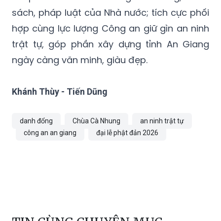
sách, pháp luật của Nhà nước; tích cực phối
hợp cùng lực lượng Công an giữ gìn an ninh
trật tự, góp phần xây dựng tỉnh An Giang
ngày càng văn minh, giàu đẹp.
Khánh Thùy - Tiến Dũng
danh đổng
Chùa Cà Nhung
an ninh trật tự
công an an giang
đại lễ phật đản 2026