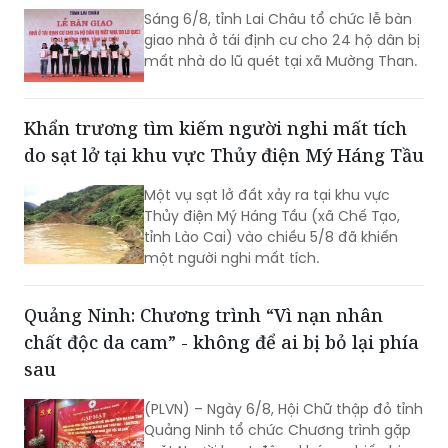
Sáng 6/8, tỉnh Lai Châu tổ chức lễ bàn
giao nhà ở tái định cư cho 24 hộ dân bị
mất nhà do lũ quét tại xã Mường Than.
Khẩn trương tìm kiếm người nghi mất tích
do sạt lở tại khu vực Thủy điện Mý Háng Tầu
Một vụ sạt lở đất xảy ra tại khu vực
Thủy điện Mý Háng Tầu (xã Chế Tạo,
tỉnh Lào Cai) vào chiều 5/8 đã khiến
một người nghi mất tích.
Quảng Ninh: Chương trình “Vì nạn nhân
chất độc da cam” - không để ai bị bỏ lại phía
sau
(PLVN) – Ngày 6/8, Hội Chữ thập đỏ tỉnh
Quảng Ninh tổ chức Chương trình gặp