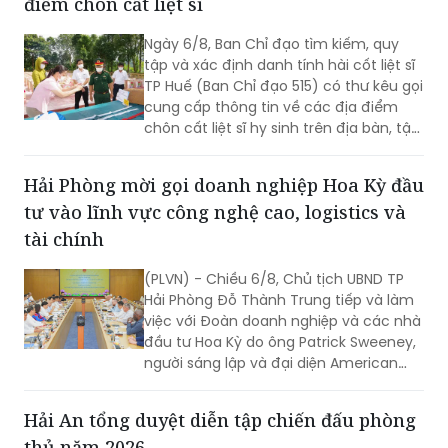
điểm chôn cất liệt sĩ
Ngày 6/8, Ban Chỉ đạo tìm kiếm, quy
tập và xác định danh tính hài cốt liệt sĩ
TP Huế (Ban Chỉ đạo 515) có thư kêu gọi
cung cấp thông tin về các địa điểm
chôn cất liệt sĩ hy sinh trên địa bàn, tập
trung tại khu vực đèo Phước Tượng,
đèo Hải Vân (xã Chân Mây - Lăng Cô)
Hải Phòng mời gọi doanh nghiệp Hoa Kỳ đầu
và khu vực sông Truồi (xã Lộc An).
tư vào lĩnh vực công nghệ cao, logistics và
tài chính
(PLVN) - Chiều 6/8, Chủ tịch UBND TP
Hải Phòng Đỗ Thành Trung tiếp và làm
việc với Đoàn doanh nghiệp và các nhà
đầu tư Hoa Kỳ do ông Patrick Sweeney,
người sáng lập và đại diện American
Kestrel Global Strategies Group làm
Trưởng đoàn đến thăm, làm việc và
Hải An tổng duyệt diễn tập chiến đấu phòng
tìm hiểu cơ hội đầu tư tại Hải Phòng.
thủ năm 2026