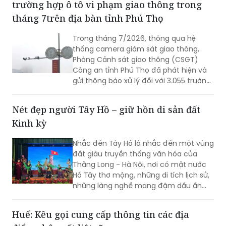
trường hợp ô tô vi phạm giao thông trong
tháng 7trên địa bàn tỉnh Phú Thọ
Trong tháng 7/2026, thông qua hệ
thống camera giám sát giao thông,
Phòng Cảnh sát giao thông (CSGT)
Công an tỉnh Phú Thọ đã phát hiện và
gửi thông báo xử lý đối với 3.055 trường
hợp ô tô vi phạm trật tự an toàn giao
thông (TTATGT). Các lỗi vi phạm phổ
Nét đẹp người Tây Hồ – giữ hồn di sản đất
biến tập trung vào hành vi chạy quá
Kinh kỳ
tốc độ và không chấp hành tín hiệu
đèn giao thông.
Nhắc đến Tây Hồ là nhắc đến một vùng
đất giàu truyền thống văn hóa của
Thăng Long - Hà Nội, nơi có mặt nước
Hồ Tây thơ mộng, những di tích lịch sử,
những làng nghề mang đậm dấu ấn
dân gian và những con người luôn biết
trân trọng, gìn giữ các giá trị văn hóa
Huế: Kêu gọi cung cấp thông tin các địa
nghìn năm văn hiến.