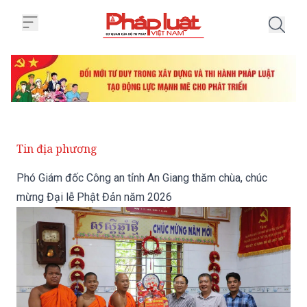
Trang chủ Phó Giám đốc Công an
Tin địa phương
Phó Giám đốc Công an tỉnh An Giang thăm chùa, chúc
mừng Đại lễ Phật Đản năm 2026