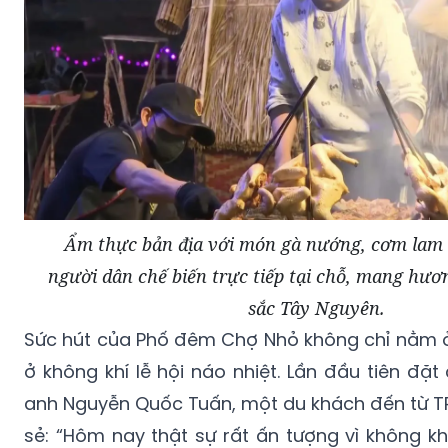
Ẩm thực bản địa với món gà nướng, cơm lam
người dân chế biến trực tiếp tại chỗ, mang hươ
sắc Tây Nguyên.
​Sức hút của Phố đêm Chợ Nhỏ không chỉ nằm
ở không khí lễ hội náo nhiệt. Lần đầu tiên đặt
anh Nguyễn Quốc Tuấn, một du khách đến từ TP
sẻ: “Hôm nay thật sự rất ấn tượng vì không k