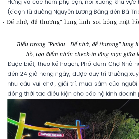
Hưng và các hẻm phụ cận, nối xuống khu vực b
(đoạn từ đường Nguyễn Lương Bằng đến Bà Tri
Biểu tượng "Pleiku - Để nhớ, để thương" lung l
hồ, tạo điểm nhấn check-in lãng mạn giữa l
Được biết, theo kế hoạch, Phố đêm Chợ Nhỏ ho
đến 24 giờ hằng ngày, được duy trì thường x
nhu cầu vui chơi, giải trí, mua sắm của ngườ
đồng thời tạo điều kiện cho các hộ kinh doanh p