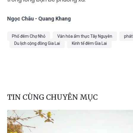
Ngọc Châu - Quang Khang
Phố đêm Chợ Nhỏ
Văn hóa ẩm thực Tây Nguyên
phát
Du lịch cộng đồng Gia Lai
Kinh tế đêm Gia Lai
TIN CÙNG CHUYÊN MỤC