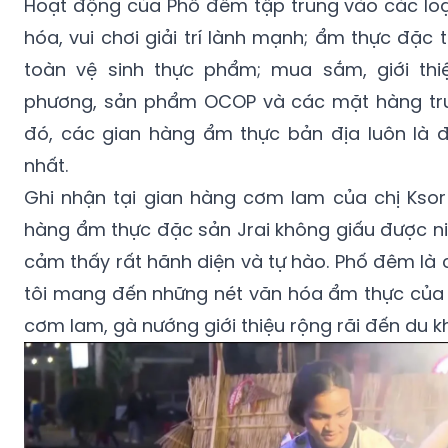
Hoạt động của Phố đêm tập trung vào các loại
hóa, vui chơi giải trí lành mạnh; ẩm thực đặ
toàn vệ sinh thực phẩm; mua sắm, giới th
phương, sản phẩm OCOP và các mặt hàng tru
đó, các gian hàng ẩm thực bản địa luôn là 
nhất.
Ghi nhận tại gian hàng cơm lam của chị Ksor 
hàng ẩm thực đặc sản Jrai không giấu được ni
cảm thấy rất hãnh diện và tự hào. Phố đêm là c
tôi mang đến những nét văn hóa ẩm thực của
cơm lam, gà nướng giới thiệu rộng rãi đến du k