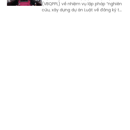
(VBQPPL) về nhiệm vụ lập pháp “nghiên
cứu, xây dựng dự án Luật về đăng ký tài
sản” và “rà soát, sửa đổi Luật Đăng ký
giao dịch bảo đảm”. Cùng dự có Thứ
trưởng Đặng Hoàng Oanh.