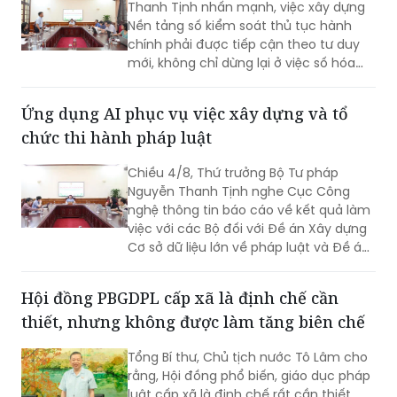
Thanh Tịnh nhấn mạnh, việc xây dựng
Nền tảng số kiểm soát thủ tục hành
chính phải được tiếp cận theo tư duy
mới, không chỉ dừng lại ở việc số hóa
các quy trình, biểu mẫu hay thay thế
một số thao tác thủ công bằng công
Ứng dụng AI phục vụ việc xây dựng và tổ
nghệ, mà phải hướng tới xây dựng một
chức thi hành pháp luật
nền tảng thực sự thông minh, chủ
động, dựa trên dữ liệu và tạo ra giá trị
Chiều 4/8, Thứ trưởng Bộ Tư pháp
gia tăng cho công tác quản lý nhà
Nguyễn Thanh Tịnh nghe Cục Công
nước.
nghệ thông tin báo cáo về kết quả làm
việc với các Bộ đối với Đề án Xây dựng
Cơ sở dữ liệu lớn về pháp luật và Đề án
Ứng dụng trí tuệ nhân tạo trong xây
dựng và tổ chức thi hành pháp luật
Hội đồng PBGDPL cấp xã là định chế cần
trình Thủ tướng Chính phủ.
thiết, nhưng không được làm tăng biên chế
Tổng Bí thư, Chủ tịch nước Tô Lâm cho
rằng, Hội đồng phổ biến, giáo dục pháp
luật cấp xã là định chế rất cần thiết,