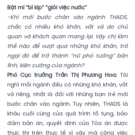
Bật mí “bí kíp” “giỏi việc nước”
-Khi mới bước chân vào ngành THADS,
chắc có nhiều khó khăn, vất vả do chủ
quan và khách quan mang lại. Vậy chị làm
thế nào để vượt qua những khó khăn, trở
ngại đó để trở thành “nữ phó tướng” bản
lĩnh, kiên cường của ngành?
Phó Cục trưởng Trần Thị Phương Hoa:
Tôi
nghĩ mỗi ngành đều có những khó khăn, vất
vả riêng, nhất là đối với những bạn trẻ mới
bước chân vào ngành. Tuy nhiên, THADS là
khâu cuối cùng của quá trình tố tụng, bảo
đảm bản án, quyết định của Tòa án được
thực thi trên thực tế vì vậy mà công việc