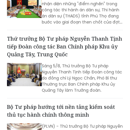
nhận diện những "điểm nghẽn" trong
công tác thi hành án dân sự, Thi hành
án dân sự (THADS) tỉnh Phú Thọ đang
bước vào giai đoạn then chốt của đợt
cao điểm với trọng tâm giải phóng
điểm nghẽn, khơi thông tiến độ và tạo
Thứ trưởng Bộ Tư pháp Nguyễn Thanh Tịnh
động lực để tăng tốc hoàn thành các
tiếp Đoàn công tác Ban Chính pháp Khu ủy
chỉ tiêu, nhiệm vụ năm 2026.
Quảng Tây, Trung Quốc
Sáng 5/8, Thứ trưởng Bộ Tư pháp
Nguyễn Thanh Tịnh tiếp Đoàn công tác
do đồng chí Lý Ngọc Chấn, Phó Bí thư
Thường trực Ban Chính pháp Khu ủy
Quảng Tây làm Trưởng đoàn.
Bộ Tư pháp hướng tới nền tảng kiểm soát
thủ tục hành chính thông minh
(PLVN) - Thứ trưởng Bộ Tư pháp Nguyễn