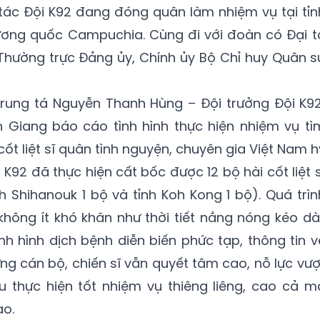
ác Đội K92 đang đóng quân làm nhiệm vụ tại tỉn
ương quốc Campuchia. Cùng đi với đoàn có Đại t
 Thường trực Đảng ủy, Chính ủy Bộ Chỉ huy Quân s
Trung tá Nguyễn Thanh Hùng – Đội trưởng Đội K92
n Giang báo cáo tình hình thực hiện nhiệm vụ tì
cốt liệt sĩ quân tình nguyện, chuyên gia Việt Nam h
i K92 đã thực hiện cất bốc được 12 bộ hài cốt liệt s
h Shihanouk 1 bộ và tỉnh Koh Kong 1 bộ). Quá trìn
không ít khó khăn như thời tiết nắng nóng kéo dài
ình hình dịch bệnh diễn biến phức tạp, thông tin v
ng cán bộ, chiến sĩ vẫn quyết tâm cao, nỗ lực vượ
 thực hiện tốt nhiệm vụ thiêng liêng, cao cả m
ao.