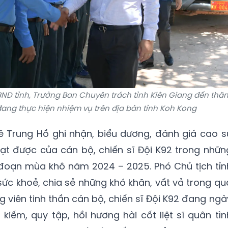
BND tỉnh, Trưởng Ban Chuyên trách tỉnh Kiên Giang đến thă
 đang thực hiện nhiệm vụ trên địa bàn tỉnh Koh Kong
ê Trung Hồ ghi nhận, biểu dương, đánh giá cao s
đạt được của cán bộ, chiến sĩ Đội K92 trong nhữn
 đoạn mùa khô năm 2024 – 2025. Phó Chủ tịch tỉn
sức khoẻ, chia sẻ những khó khăn, vất vả trong qu
g viên tinh thần cán bộ, chiến sĩ Đội K92 đang ngà
kiếm, quy tập, hồi hương hài cốt liệt sĩ quân tìn