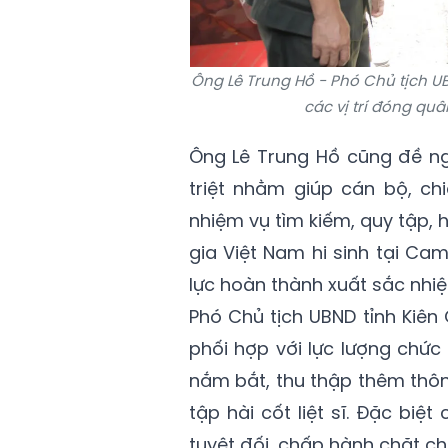
Ông Lê Trung Hồ - Phó Chủ tịch U
các vị trí đóng quâ
Ông Lê Trung Hồ cũng đề ngh
triệt nhằm giúp cán bộ, ch
nhiệm vụ tìm kiếm, quy tập, h
gia Việt Nam hi sinh tại Ca
lực hoàn thành xuất sắc nhiệ
Phó Chủ tịch UBND tỉnh Kiên
phối hợp với lực lượng chứ
nắm bắt, thu thập thêm thông
tập hài cốt liệt sĩ. Đặc biệt
tuyệt đối, chấp hành chặt chẽ 