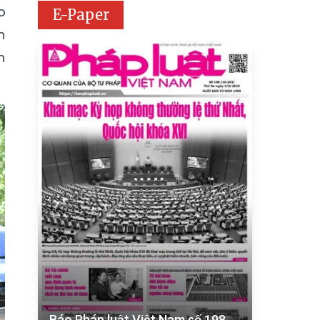
o
E-Paper
n
h
Báo Pháp luật Việt Nam số 198