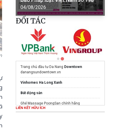
04/08/2026
ĐỐI TÁC
m
Trang chủ đầu tư Da Nang
Downtown
danangsundowntown.vn
ự
Vinhomes Ha Long Xanh
g
Bất động sản
h
Ghế Massage PoongSan chính hãng
á
LIÊN KẾT HỮU ÍCH
poongsankorea.vn
y
Mua nước hoa chính hãng tại
Tprofumo.com
h
Mua nước hoa chính hãng tại
Tprofumo.com