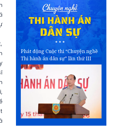
h
á
ự
,
Phát động Cuộc thi “Chuyện nghề
m
Thi hành án dân sự” lần thứ III
y
ĩ
h
,
ề
t
à