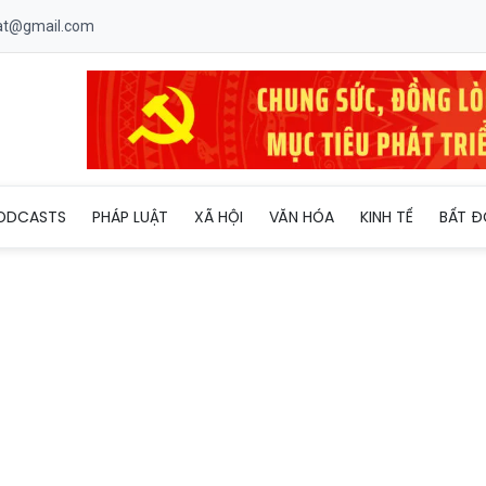
uat@gmail.com
D tỉnh Kiên Giang thăm Đội K92 làm nhiệm vụ tại Vương quốc C
ODCASTS
PHÁP LUẬT
XÃ HỘI
VĂN HÓA
KINH TẾ
BẤT Đ