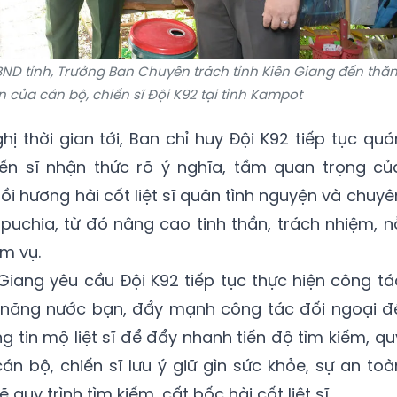
BND tỉnh, Trưởng Ban Chuyên trách tỉnh Kiên Giang đến thă
n của cán bộ, chiến sĩ Đội K92 tại tỉnh Kampot
ị thời gian tới, Ban chỉ huy Đội K92 tiếp tục quá
iến sĩ nhận thức rõ ý nghĩa, tầm quan trọng củ
ồi hương hài cốt liệt sĩ quân tình nguyện và chuyê
mpuchia, từ đó nâng cao tinh thần, trách nhiệm, n
m vụ.
 Giang yêu cầu Đội K92 tiếp tục thực hiện công tá
c năng nước bạn, đẩy mạnh công tác đối ngoại đ
 tin mộ liệt sĩ để đẩy nhanh tiến độ tìm kiếm, qu
 cán bộ, chiến sĩ lưu ý giữ gìn sức khỏe, sự an toà
quy trình tìm kiếm, cất bốc hài cốt liệt sĩ.