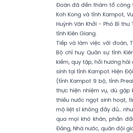
Đoàn đã đến thăm tổ công t
Koh Kong và tỉnh Kampot, V
Huỳnh Văn Khởi - Phó Bí thư
tỉnh Kiên Giang.
Tiếp và làm việc với đoàn, 
Bộ chỉ huy Quân sự tỉnh Kiê
kiếm, quy tập, hồi hương hài 
sinh tại tỉnh Kampot. Hiện Độ
(tỉnh Kampot 9 bộ, tỉnh Prea
thực hiện nhiệm vụ, dù gặp 
thiếu nước ngọt sinh hoạt, t
mộ liệt sĩ không đầy đủ… như
qua mọi khó khăn, phấn đấu
Đảng, Nhà nước, quân đội gi