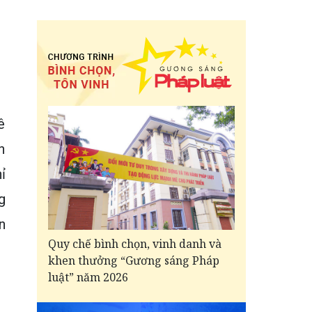
ê
h
ỉ
g
n
Quy chế bình chọn, vinh danh và
khen thưởng “Gương sáng Pháp
luật” năm 2026