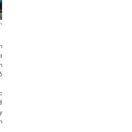
m
n
a
n
ỗ
c
ể
y
n