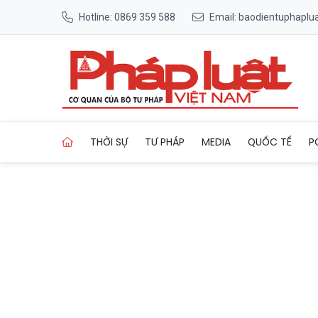
Hotline: 0869 359 588
Email: baodientuphapl
Trang chủ Phó Chủ tịch UBN
THỜI SỰ
TƯ PHÁP
MEDIA
QUỐC TẾ
P