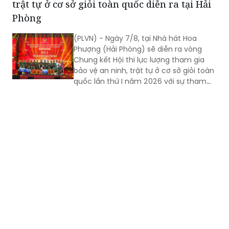
trật tự ở cơ sở giỏi toàn quốc diễn ra tại Hải
Phòng
(PLVN) - Ngày 7/8, tại Nhà hát Hoa
Phượng (Hải Phòng) sẽ diễn ra vòng
Chung kết Hội thi lực lượng tham gia
bảo vệ an ninh, trật tự ở cơ sở giỏi toàn
quốc lần thứ I năm 2026 với sự tham
gia của 8 đội tuyển xuất sắc đại diện
cho 34 tỉnh, TP.