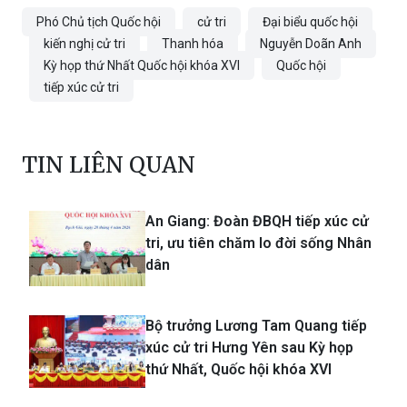
Phó Chủ tịch Quốc hội
cử tri
Đại biểu quốc hội
kiến nghị cử tri
Thanh hóa
Nguyễn Doãn Anh
Kỳ họp thứ Nhất Quốc hội khóa XVI
Quốc hội
tiếp xúc cử tri
TIN LIÊN QUAN
An Giang: Đoàn ĐBQH tiếp xúc cử
tri, ưu tiên chăm lo đời sống Nhân
dân
Bộ trưởng Lương Tam Quang tiếp
xúc cử tri Hưng Yên sau Kỳ họp
thứ Nhất, Quốc hội khóa XVI