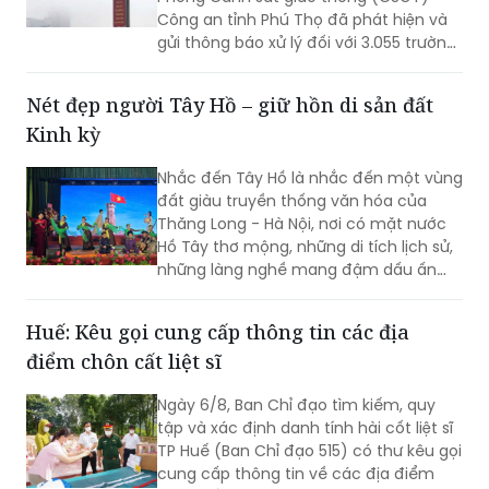
Công an tỉnh Phú Thọ đã phát hiện và
gửi thông báo xử lý đối với 3.055 trường
hợp ô tô vi phạm trật tự an toàn giao
thông (TTATGT). Các lỗi vi phạm phổ
Nét đẹp người Tây Hồ – giữ hồn di sản đất
biến tập trung vào hành vi chạy quá
Kinh kỳ
tốc độ và không chấp hành tín hiệu
đèn giao thông.
Nhắc đến Tây Hồ là nhắc đến một vùng
đất giàu truyền thống văn hóa của
Thăng Long - Hà Nội, nơi có mặt nước
Hồ Tây thơ mộng, những di tích lịch sử,
những làng nghề mang đậm dấu ấn
dân gian và những con người luôn biết
trân trọng, gìn giữ các giá trị văn hóa
Huế: Kêu gọi cung cấp thông tin các địa
nghìn năm văn hiến.
điểm chôn cất liệt sĩ
Ngày 6/8, Ban Chỉ đạo tìm kiếm, quy
tập và xác định danh tính hài cốt liệt sĩ
TP Huế (Ban Chỉ đạo 515) có thư kêu gọi
cung cấp thông tin về các địa điểm