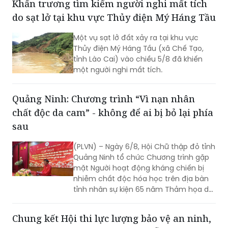
Khẩn trương tìm kiếm người nghi mất tích
do sạt lở tại khu vực Thủy điện Mý Háng Tầu
Một vụ sạt lở đất xảy ra tại khu vực
Thủy điện Mý Háng Tầu (xã Chế Tạo,
tỉnh Lào Cai) vào chiều 5/8 đã khiến
một người nghi mất tích.
Quảng Ninh: Chương trình “Vì nạn nhân
chất độc da cam” - không để ai bị bỏ lại phía
sau
(PLVN) – Ngày 6/8, Hội Chữ thập đỏ tỉnh
Quảng Ninh tổ chức Chương trình gặp
mặt Người hoạt động kháng chiến bị
nhiễm chất độc hóa học trên địa bàn
tỉnh nhân sự kiện 65 năm Thảm họa da
cam ở Việt Nam (10/8/1961 -
10/8/2026) và tổng kết 5 năm phong
Chung kết Hội thi lực lượng bảo vệ an ninh,
trào “Vì nạn nhân chất độc da cam”.