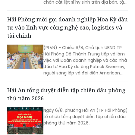
chôn cất liệt sĩ hy sinh trên địa bàn, tập
trung tại khu vực đèo Phước Tượng,
đèo Hải Vân (xã Chân Mây - Lăng Cô)
Hải Phòng mời gọi doanh nghiệp Hoa Kỳ đầu
và khu vực sông Truồi (xã Lộc An).
tư vào lĩnh vực công nghệ cao, logistics và
tài chính
(PLVN) - Chiều 6/8, Chủ tịch UBND TP
Hải Phòng Đỗ Thành Trung tiếp và làm
việc với Đoàn doanh nghiệp và các nhà
đầu tư Hoa Kỳ do ông Patrick Sweeney,
người sáng lập và đại diện American
Kestrel Global Strategies Group làm
Trưởng đoàn đến thăm, làm việc và
Hải An tổng duyệt diễn tập chiến đấu phòng
tìm hiểu cơ hội đầu tư tại Hải Phòng.
thủ năm 2026
Ngày 6/8, phường Hải An (TP Hải Phòng)
tổ chức tổng duyệt diễn tập chiến đấu
phòng thủ năm 2026.