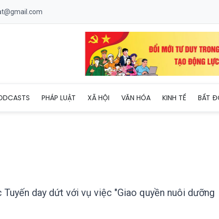
uat@gmail.com
g Trần Quốc Tuyến day dứt với vụ việc "Giao quyền nuôi dưỡng co
ODCASTS
PHÁP LUẬT
XÃ HỘI
VĂN HÓA
KINH TẾ
BẤT Đ
 Tuyến day dứt với vụ việc "Giao quyền nuôi dưỡng