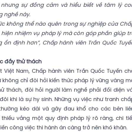
nhưng sự đồng cảm và hiểu biết về tâm lý co
ng nghề này.
ức không thể nào quên trong sự nghiệp của
Chấ
 hiện nhiệm vụ pháp lý mà còn góp phần giúp tr
g ổn định hơn
”,
Chấp
hành viên Trần Quốc Tuyế
ệc đầy thử thách
ật Việt Nam, Chấp hành viên Trần Quốc Tuyến ch
ự không chỉ đòi hỏi kiến thức pháp lý vững vàng m
ử thách, đòi hỏi người làm nghề phải đối diện vớ
ôi khi là sự hy sinh. Những vụ việc như tranh chấ
thường kéo dài và gây đau khổ cho các bên liê
 thiếu vắng một quy định pháp lý rõ ràng, chi tiế
ến công việc thi hành án càng trở nên khó khăn.