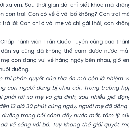
rời xa em. Sau thời gian dài chỉ biết khóc mà khôn
iến con trai: Con có về ở với bố không? Con trai mớ
trả lời: Con chỉ ở với mẹ và chị gái thôi, con khôn
 Chấp hành viên Trần Quốc Tuyến cùng các thàn
 dân sự cũng đã không thể cầm được nước mắt
 mẹ con đang vui vẻ hàng ngày bên nhau, giờ e
nuôi dưỡng.
ực thi phán quyết của tòa án mà còn là nhiệm v
ng con người đang bị chia cắt. Trong trường hợ
i phải rời xa mẹ và gia đình, sau nhiều
giờ
độn
đến 12 giờ 30 phút cùng ngày
, người
mẹ đã đồng 
i dưỡng trong bối cảnh đầy nước mắt,
tâm lý củ
ã về sống với bố. Tuy không thể giải quyết mọ