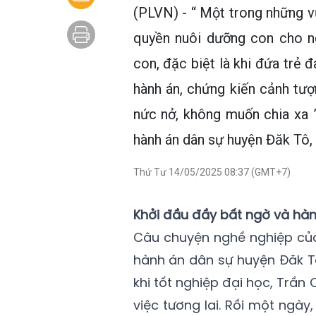
(PLVN) - “ Một trong những vụ
quyền nuôi dưỡng con cho ng
con, đặc biệt là khi đứa trẻ đ
hành án, chứng kiến cảnh tư
nức nở, không muốn chia xa 
hành án dân sự huyện Đăk Tô, 
Thứ Tư 14/05/2025 08:37 (GMT+7)
Khởi đầu đầy bất ngờ và hàn
Câu chuyện nghề nghiệp của
hành án dân sự huyện Đăk Tô
khi tốt nghiệp đại học, Trầ
việc tương lai. Rồi một ngày