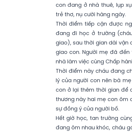
con đang ở nhà thuê, lụp x
trẻ thơ, nụ cười hàng ngày.
Thời điểm tiếp cận được ng
đang đi học ở trường (cháu 
giao), sau thời gian dài vận
giao con. Người mẹ đã đến 
nhà làm việc cùng Chấp hành
Thời điểm này cháu đang chu
lý của người con nên bà mẹ 
con ở lại thêm thời gian để 
thương này hai mẹ con ôm 
sự đồng ý của người bố.
Hết giờ học, tan trường cùn
đang ôm nhau khóc, cháu gá