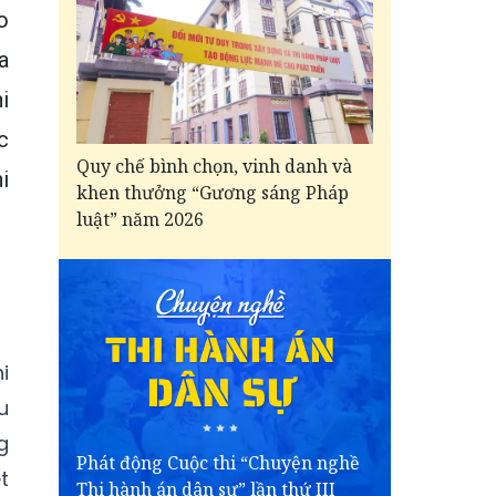
o
a
i
c
Quy chế bình chọn, vinh danh và
i
khen thưởng “Gương sáng Pháp
luật” năm 2026
i
u
g
Phát động Cuộc thi “Chuyện nghề
t
Thi hành án dân sự” lần thứ III