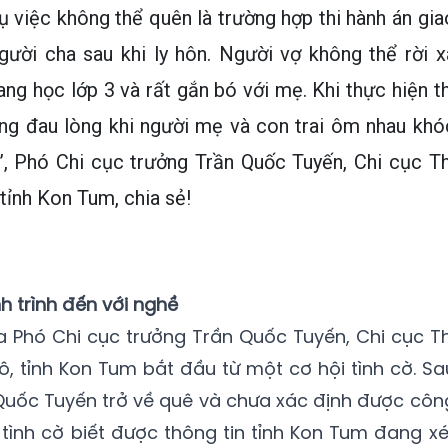
 việc không thể quên là trường hợp thi hành án gia
ười cha sau khi ly hôn. Người vợ không thể rời x
ang học lớp 3 và rất gắn bó với mẹ. Khi thực hiện th
ợng đau lòng khi người mẹ và con trai ôm nhau khó
”, Phó Chi cục trưởng Trần Quốc Tuyến, Chi cục Th
tỉnh Kon Tum, chia sẻ!
h trình đến với nghề
 Phó Chi cục trưởng Trần Quốc Tuyến, Chi cục Th
, tỉnh Kon Tum bắt đầu từ một cơ hội tình cờ. Sa
n Quốc Tuyến trở về quê và chưa xác định được côn
, tình cờ biết được thông tin tỉnh Kon Tum đang xé