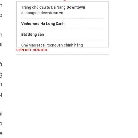
n
Trang chủ đầu tư Da Nang
Downtown
danangsundowntown.vn
o
Vinhomes Ha Long Xanh
n
Bất động sản
i
Ghế Massage PoongSan chính hãng
LIÊN KẾT HỮU ÍCH
poongsankorea.vn
Mua nước hoa chính hãng tại
Tprofumo.com
à
g
Mua nước hoa chính hãng tại
Tprofumo.com
n
g
i
a
ẹ