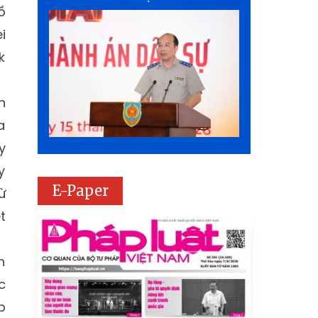
ồ
i
k
n
a
y
y
E-Paper
ừ
t
h
c
p