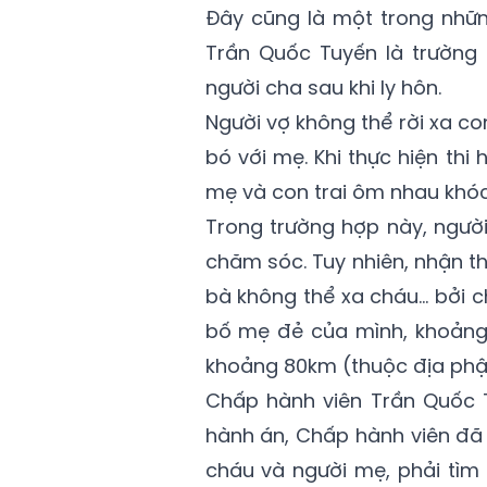
Đây cũng là một trong nhữn
Trần Quốc Tuyến là trường
người cha sau khi ly hôn.
Người vợ không thể rời xa con
bó với mẹ. Khi thực hiện thi
mẹ và con trai ôm nhau khóc
Trong trường hợp này, ngườ
chăm sóc. Tuy nhiên, nhận t
bà không thể xa cháu… bởi 
bố mẹ đẻ của mình, khoảng
khoảng 80km (thuộc địa phận 
Chấp hành viên Trần Quốc Tu
hành án, Chấp hành viên đã 
cháu và người mẹ, phải tìm