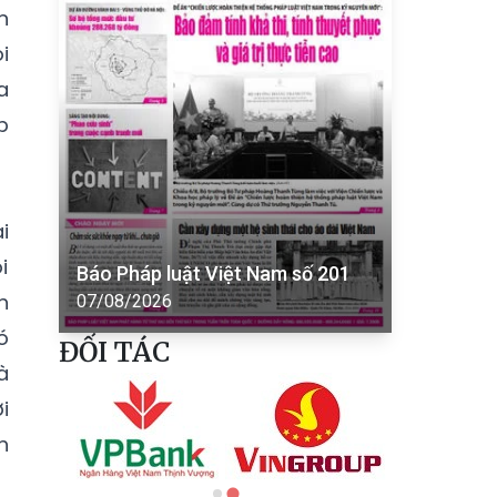
n
i
a
p
i
i
Báo Pháp luật Việt Nam số 201
h
07/08/2026
ó
ĐỐI TÁC
à
i
h