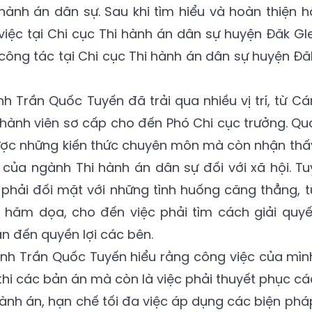
ành án dân sự. Sau khi tìm hiểu và hoàn thiện h
iệc tại Chi cục Thi hành án dân sự huyện Đăk Gle
ông tác tại Chi cục Thi hành án dân sự huyện Đă
h Trần Quốc Tuyến đã trải qua nhiều vị trí, từ Cá
p hành viên sơ cấp cho đến Phó Chi cục trưởng. Qu
được những kiến thức chuyên môn mà còn nhận thấ
 của ngành Thi hành án dân sự đối với xã hội. Tu
h phải đối mặt với những tình huống căng thẳng, t
à hăm dọa, cho đến việc phải tìm cách giải quyế
an đến quyền lợi các bên.
 anh Trần Quốc Tuyến hiểu rằng công việc của mìn
thi các bản án mà còn là việc phải thuyết phục cá
hành án, hạn chế tối đa việc áp dụng các biện phá