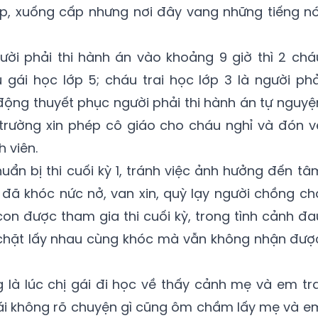
ụp, xuống cấp nhưng nơi đây vang những tiếng nó
ười phải thi hành án vào khoảng 9 giờ thì 2 chá
gái học lớp 5; cháu trai học lớp 3 là người phả
 động thuyết phục người phải thi hành án tự nguyệ
trường xin phép cô giáo cho cháu nghỉ và đón v
 viên.
ẩn bị thi cuối kỳ 1, tránh việc ảnh hưởng đến tâ
đã khóc nức nở, van xin, quỳ lạy người chồng ch
con được tham gia thi cuối kỳ, trong tình cảnh đa
chặt lấy nhau cùng khóc mà vẫn không nhận đượ
g là lúc chị gái đi học về thấy cảnh mẹ và em tra
i không rõ chuyện gì cũng ôm chầm lấy mẹ và e