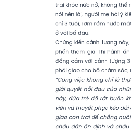
trai khóc nức nở, không thể 
nói nên lời, người mẹ hỏi ý k
chỉ 3 tuổi, rơm rớm nước mắt 
ở với bố đâu.
Chứng kiến cảnh tượng này,
phần tham gia Thi hành án
đồng cảm với cảnh tượng 3
phải giao cho bố chăm sóc, 
“
Công việc không chỉ là th
giải quyết nỗi đau của nhữ
này, đứa trẻ đã rất buồn kh
viên và thuyết phục
kéo dài 
giao con trai để chồng nuô
cháu dần ổn định và cháu đ