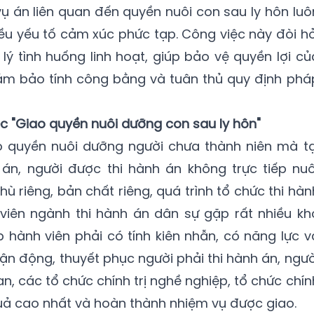
vụ án liên quan đến quyền nuôi con sau ly hôn luô
ều yếu tố cảm xúc phức tạp. Công việc này đòi hỏ
lý tình huống linh hoạt, giúp bảo vệ quyền lợi củ
m bảo tính công bằng và tuân thủ quy định phá
ệc "Giao quyền nuôi dưỡng con sau ly hôn"
o quyền nuôi dưỡng người chưa thành niên mà tạ
 án, người được thi hành án không trực tiếp nuô
ù riêng, bản chất riêng, quá trình tổ chức thi hàn
iên ngành thi hành án dân sự gặp rất nhiều kh
p hành viên phải có tính kiên nhẫn, có năng lực v
ận động, thuyết phục người phải thi hành án, ngườ
an, các tổ chức chính trị nghề nghiệp, tổ chức chín
quả cao nhất và hoàn thành nhiệm vụ được giao.