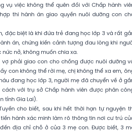
g vụ việc không thể quên đối với Chấp hành viê
 hợp thi hành án giao quyền nuôi dưỡng con ch
, đặc biệt là khi đứa trẻ đang học lớp 3 và rất gắ
 hành án, chứng kiến cảnh tượng đau lòng khi ngườ
 nức nở, không muốn chia xa.
i vợ phải giao con cho chồng được nuôi dưỡng v
hấy con không thể rời mẹ, chị không thể xa em, ôn
cháu đang học lớp 3, người mẹ đã chuyển về ở gầ
 cách với trụ sở Chấp hành viên được phân côn
tỉnh Gia Lai).
yến cho biết, sau khi hết thời hạn tự nguyện th
tiến hành xác minh làm rõ thông tin nơi cư trú củ
 đến địa chỉ chỗ ở của 3 mẹ con. Được biết, 3 m