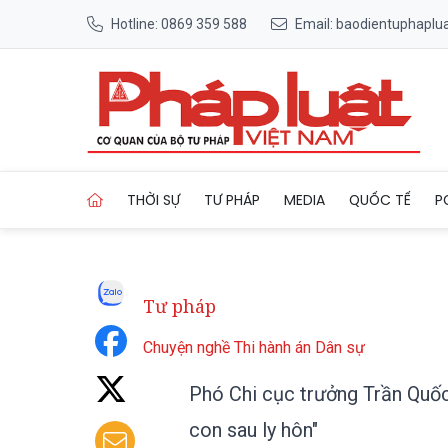
Hotline: 0869 359 588
Email: baodientuphapl
Trang chủ Phó Chi cục trưởn
THỜI SỰ
TƯ PHÁP
MEDIA
QUỐC TẾ
P
Tư pháp
Chuyện nghề Thi hành án Dân sự
Phó Chi cục trưởng Trần Quốc
con sau ly hôn"