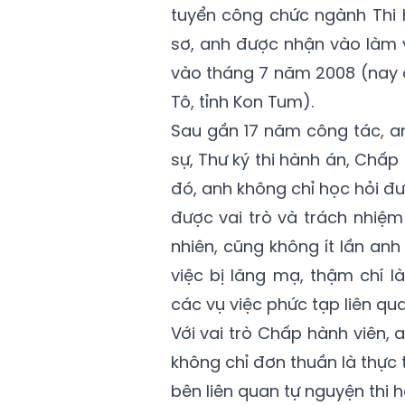
tuyển công chức ngành Thi h
sơ, anh được nhận vào làm v
vào tháng 7 năm 2008 (nay c
Tô, tỉnh Kon Tum).
Sau gần 17 năm công tác, an
sự, Thư ký thi hành án, Chấ
đó, anh không chỉ học hỏi 
được vai trò và trách nhiệm
nhiên, cũng không ít lần an
việc bị lăng mạ, thậm chí l
các vụ việc phức tạp liên qu
Với vai trò Chấp hành viên,
không chỉ đơn thuần là thực 
bên liên quan tự nguyện thi 