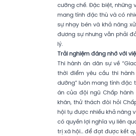
cưỡng chế. Đặc biệt, những 
mang tính đặc thù và có nhi
sự nhạy bén và khả năng xử 
đương sự nhưng vẫn phải đả
lý.
Trải nghiệm đáng nhớ với vi
Thi hành án dân sự về “Gia
thời điểm yêu cầu thi hành
dưỡng” luôn mang tính đặc th
án của đội ngũ Chấp hành v
khăn, thử thách đòi hỏi Chấ
hội tụ được nhiều khả năng v
có quyền lợi nghĩa vụ liên qu
trị xã hội… để đạt được kết 