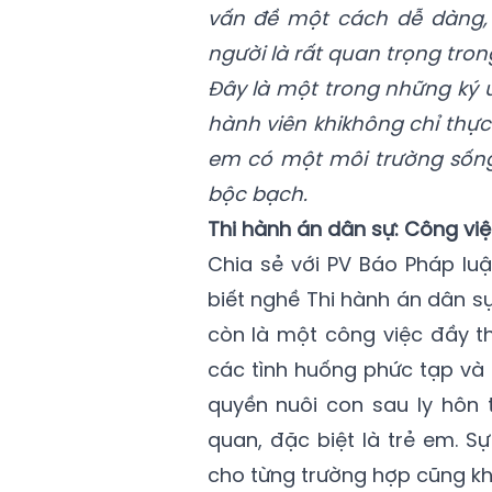
vấn đề một cách dễ dàng, 
người là rất quan trọng tro
Đây là một trong những ký 
hành viên
khi
không chỉ thực
em có một môi trường sốn
bộc bạch.
Thi hành án dân sự: Công vi
Chia sẻ với PV Báo Pháp lu
biết nghề Thi hành án dân s
còn là một công việc đầy th
các tình huống phức tạp và đ
quyền nuôi con sau ly hôn 
quan, đặc biệt là trẻ em. Sự
cho từng trường hợp cũng khi