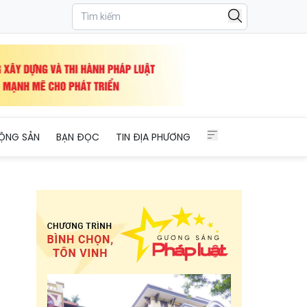
n sau ly hôn"
ỘNG SẢN
BẠN ĐỌC
TIN ĐỊA PHƯƠNG