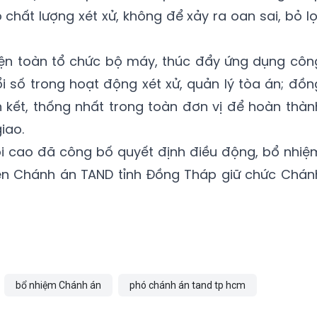
chất lượng xét xử, không để xảy ra oan sai, bỏ lọ
kiện toàn tổ chức bộ máy, thúc đẩy ứng dụng côn
i số trong hoạt động xét xử, quản lý tòa án; đồn
n kết, thống nhất trong toàn đơn vị để hoàn thàn
iao.
ối cao đã công bố quyết định điều động, bổ nhiệ
ên Chánh án TAND tỉnh Đồng Tháp giữ chức Chán
bổ nhiệm Chánh án
phó chánh án tand tp hcm