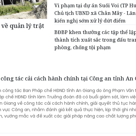
Vi phạm tại dự án Suối Voi (TP Hu
Chủ tịch UBND xã Chân Mây - Lăn
kiến nghị sớm xử lý dứt điểm
về quản lý trật
BĐBP khen thưởng các tập thể lậ
thành tích xuất sắc trong đấu tr
phòng, chống tội phạm
công tác cải cách hành chính tại Công an tỉnh An
n công tác Ban Pháp chế HĐND tỉnh An Giang do ông Phạm Văn 
p chế HĐND tỉnh làm Trưởng đoàn đã có buổi giám sát, làm việ
n Giang về công tác cải cách hành chính, giải quyết thủ tục hà
nh vực Công an, nhằm đánh giá kết quả thực hiện, kịp thời ghi nh
n, vướng mắc và đề xuất các giải pháp nâng cao chất lượng ph
uan, tổ chức. Tiếp và làm việc với đoàn có Đại tá Huỳnh Thanh 
Công an tỉnh; cùng đại diện lãnh đạo một số phòng nghiệp vụ 