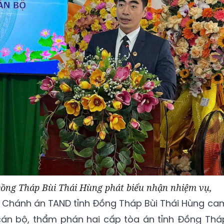
ồng Tháp Bùi Thái Hùng phát biểu nhận nhiệm vụ,
n Chánh án TAND tỉnh Đồng Tháp Bùi Thái Hùng ca
 cán bộ, thẩm phán hai cấp tòa án tỉnh Đồng Thá