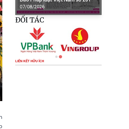
07/08/2026
ĐỐI TÁC
LIÊN KẾT HỮU ÍCH
m
p