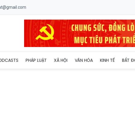
uat@gmail.com
ND TP HCM giữ chức Chánh án TAND tỉnh Đồng Tháp
ODCASTS
PHÁP LUẬT
XÃ HỘI
VĂN HÓA
KINH TẾ
BẤT Đ