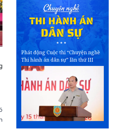
Phát động Cuộc thi “Chuyện nghề
Thi hành án dân sự” lần thứ III
g
ó
h