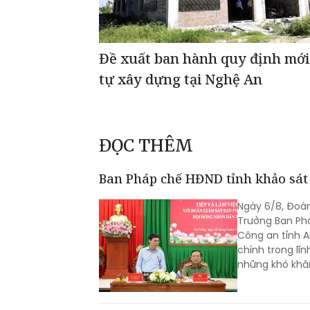
Đề xuất ban hành quy định mới 
tự xây dựng tại Nghệ An
ĐỌC THÊM
Ban Pháp chế HĐND tỉnh khảo sát 
Ngày 6/8, Đoà
Trưởng Ban Phá
Công an tỉnh A
chính trong lĩ
những khó khă
Nhân dân, cơ q
Phó Giám đốc 
tỉnh.