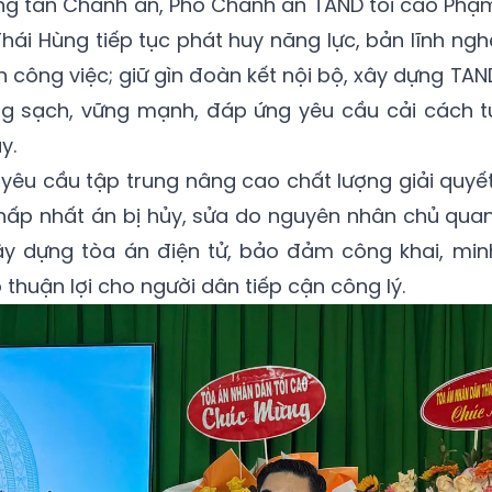
ng tân Chánh án, Phó Chánh án TAND tối cao Phạ
hái Hùng tiếp tục phát huy năng lực, bản lĩnh ngh
 công việc; giữ gìn đoàn kết nội bộ, xây dựng TAN
ng sạch, vững mạnh, đáp ứng yêu cầu cải cách t
y.
yêu cầu tập trung nâng cao chất lượng giải quyết
 thấp nhất án bị hủy, sửa do nguyên nhân chủ quan
y dựng tòa án điện tử, bảo đảm công khai, min
thuận lợi cho người dân tiếp cận công lý.