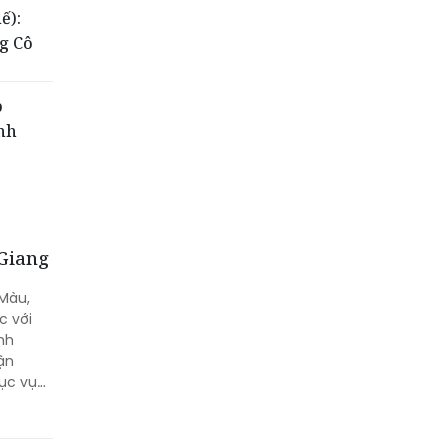
ế):
g Cô
p
anh
 Giang
Màu,
c với
nh
ận
ục vụ
Lâm,
Công an