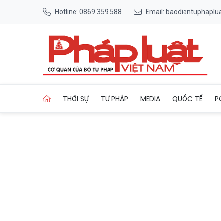
Hotline: 0869 359 588
Email: baodientuphapl
Trang chủ Phó Chánh án TA
THỜI SỰ
TƯ PHÁP
MEDIA
QUỐC TẾ
P