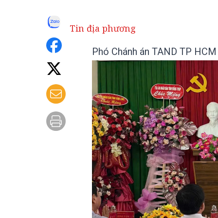
Tin địa phương
Phó Chánh án TAND TP HCM g