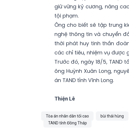
giữ vững kỷ cương, nâng cao 
tội phạm.
Ông cho biết sẽ tập trung 
nghệ thông tin và chuyển đổ
thời phát huy tinh thần đoà
các chỉ tiêu, nhiệm vụ được g
Trước đó, ngày 18/5, TAND t
ông Huỳnh Xuân Long, nguy
án TAND tỉnh Vĩnh Long.
Thiện Lê
Tòa án nhân dân tối cao
bùi thái hùng
TAND tỉnh Đồng Tháp