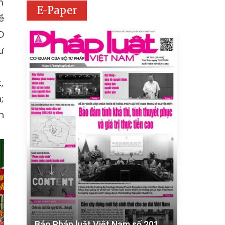
m
E-Paper
ề
D
ư
,
;
h
Báo Pháp luật Việt Nam số 201