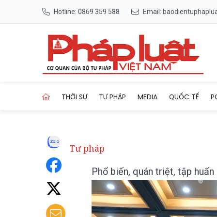
Hotline: 0869 359 588
Email: baodientuphapl
Trang chủ Phổ biến, quán tri
THỜI SỰ
TƯ PHÁP
MEDIA
QUỐC TẾ
P
Tư pháp
Phổ biến, quán triệt, tập huấ