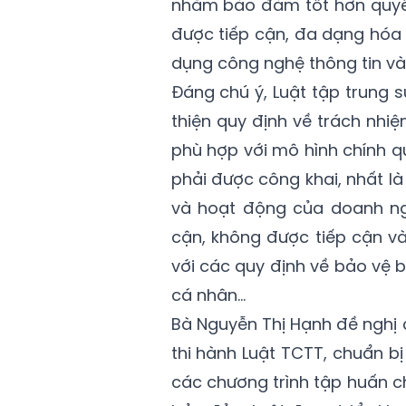
nhằm bảo đảm tốt hơn quyề
được tiếp cận, đa dạng hóa 
dụng công nghệ thông tin và
Đáng chú ý, Luật tập trung 
thiện quy định về trách nhi
phù hợp với mô hình chính q
phải được công khai, nhất là
và hoạt động của doanh ngh
cận, không được tiếp cận v
với các quy định về bảo vệ b
cá nhân…
Bà Nguyễn Thị Hạnh đề nghị 
thi hành Luật TCTT, chuẩn bị
các chương trình tập huấn c