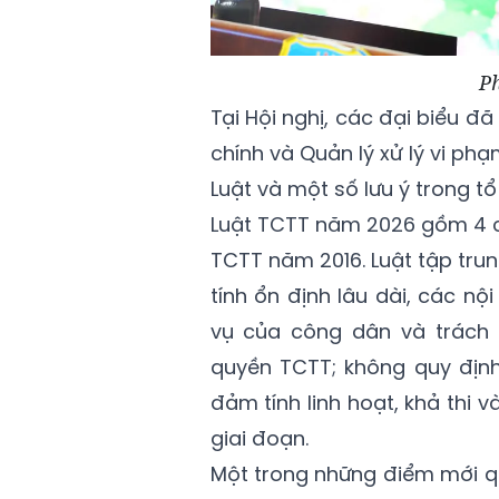
Ph
Tại Hội nghị, các đại biểu đ
chính và Quản lý xử lý vi ph
Luật và một số lưu ý trong t
Luật TCTT năm 2026 gồm 4 ch
TCTT năm 2016. Luật tập tru
tính ổn định lâu dài, các nộ
vụ của công dân và trách 
quyền TCTT; không quy định 
đảm tính linh hoạt, khả thi 
giai đoạn.
Một trong những điểm mới qu