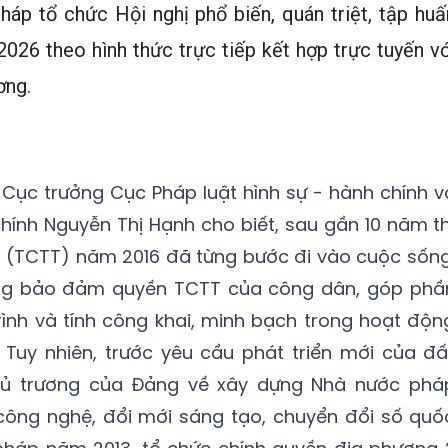
áp tổ chức Hội nghị phổ biến, quán triệt, tập huấ
026 theo hình thức trực tiếp kết hợp trực tuyến vớ
ơng.
, Cục trưởng Cục Pháp luật hình sự - hành chính v
chính Nguyễn Thị Hạnh cho biết, sau gần 10 năm th
in (TCTT) năm 2016 đã từng bước đi vào cuộc sống
ọng bảo đảm quyền TCTT của công dân, góp phầ
rình và tính công khai, minh bạch trong hoạt độn
Tuy nhiên, trước yêu cầu phát triển mới của đấ
 chủ trương của Đảng về xây dựng Nhà nước phá
 công nghệ, đổi mới sáng tạo, chuyển đổi số quố