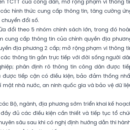
n TCTT của công dân, mở rộng phạm vi thông ti
các hình thức cung cấp thông tin, tăng cường ứn
 chuyển đổi số.
sửa đổi theo 5 nhóm chính sách lớn, trong đó hoà
ệm cung cấp thông tin của chính quyền địa phươn
uyền địa phương 2 cấp; mở rộng phạm vi thông ti
 các thông tin gắn trực tiếp với đời sống người dâ
iệp; phân định rõ thông tin công dân được tiế
à được tiếp cận có điều kiện, bảo đảm thống nhấ
í mật nhà nước, an ninh quốc gia và bảo vệ dữ liệ
các Bộ, ngành, địa phương sớm triển khai kế hoạc
 đầy đủ các điều kiện cần thiết và tiếp tục tổ chứ
huyên sâu sau khi có nghị định hướng dẫn thi hành