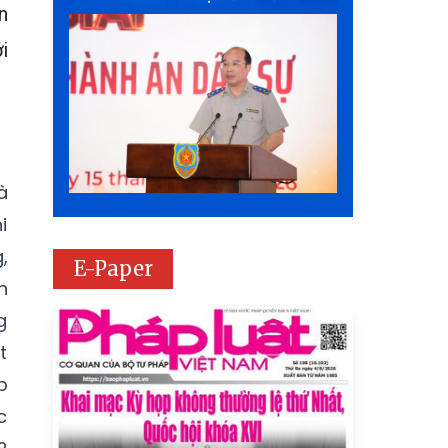
n
i
à
i
,
E-Paper
n
g
t
p
c