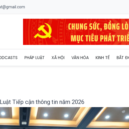
uat@gmail.com
ệt, tập huấn Luật Tiếp cận thông tin năm 2026
ODCASTS
PHÁP LUẬT
XÃ HỘI
VĂN HÓA
KINH TẾ
BẤT Đ
n Luật Tiếp cận thông tin năm 2026