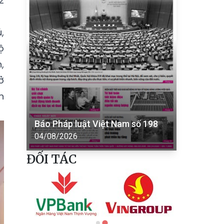
2
,
ộ
,
ở
n
Báo Pháp luật Việt Nam số 198
04/08/2026
ĐỐI TÁC