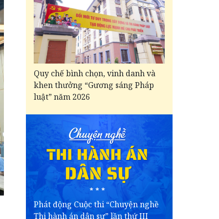
Quy chế bình chọn, vinh danh và
khen thưởng “Gương sáng Pháp
luật” năm 2026
Phát động Cuộc thi “Chuyện nghề
Thi hành án dân sự” lần thứ III