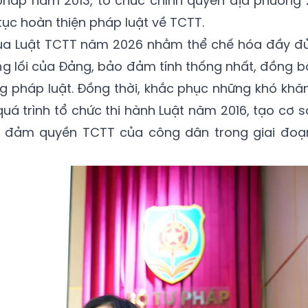
 pháp năm 2013, tổ chức chính quyền địa phương 
 tục hoàn thiện pháp luật về TCTT.
qua Luật TCTT năm 2026 nhằm thể chế hóa đầy đủ
ờng lối của Đảng, bảo đảm tính thống nhất, đồng b
g pháp luật. Đồng thời, khắc phục những khó khăn
uá trình tổ chức thi hành Luật năm 2016, tạo cơ s
 đảm quyền TCTT của công dân trong giai đoạ