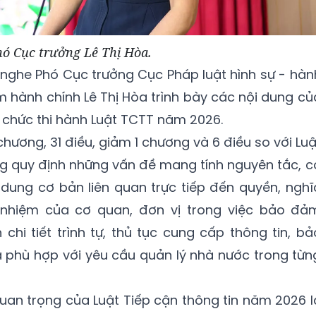
ó Cục trưởng Lê Thị Hòa.
ã nghe Phó Cục trưởng Cục Pháp luật hình sự - hàn
ạm hành chính Lê Thị Hòa trình bày các nội dung củ
ổ chức thi hành Luật TCTT năm 2026.
ương, 31 điều, giảm 1 chương và 6 điều so với Luậ
ng quy định những vấn đề mang tính nguyên tắc, c
i dung cơ bản liên quan trực tiếp đến quyền, nghĩ
nhiệm của cơ quan, đơn vị trong việc bảo đả
chi tiết trình tự, thủ tục cung cấp thông tin, bả
và phù hợp với yêu cầu quản lý nhà nước trong từn
an trọng của Luật Tiếp cận thông tin năm 2026 l