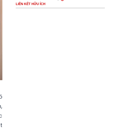
LIÊN KẾT HỮU ÍCH
ó
,
c
t