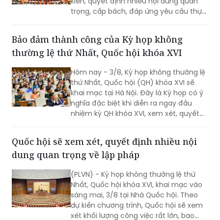
Sáng 3/8, Kỳ họp không thường lệ thứ
Nhất, Quốc hội khóa XVI đã khai mạc
trọng thể tại Hà Nội, để xem xét, cho ý
kiến, quyết định nhiều nội dung quan
trọng, cấp bách, đáp ứng yêu cầu thực
tiễn, vì sự phát triển nhanh, bền vững
của đất nước.
Bảo đảm thành công của Kỳ họp không
thường lệ thứ Nhất, Quốc hội khóa XVI
Hôm nay - 3/8, Kỳ họp không thường lệ
thứ Nhất, Quốc hội (QH) khóa XVI sẽ
khai mạc tại Hà Nội. Đây là Kỳ họp có ý
nghĩa đặc biệt khi diễn ra ngay đầu
nhiệm kỳ QH khóa XVI, xem xét, quyết
định nhiều nội dung quan trọng về
công tác lập pháp, công tác nhân sự
Quốc hội sẽ xem xét, quyết định nhiều nội
và các vấn đề thuộc thẩm quyền của
dung quan trọng về lập pháp
QH. Việc các cơ quan của QH và Chính
phủ khẩn trương hoàn tất công tác
(PLVN) - Kỳ họp không thường lệ thứ
chuẩn bị cho thấy quyết tâm đưa các
Nhất, Quốc hội khóa XVI, khai mạc vào
chủ trương của Đảng nhanh chóng đi