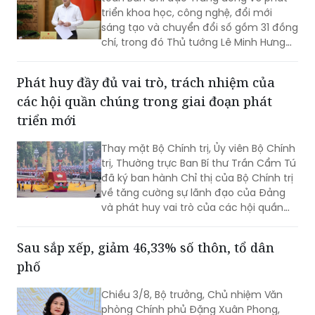
sáng tạo và chuyển đổi số
Bộ Chính trị quyết định phân công, kiện
toàn Ban Chỉ đạo Trung ương về phát
triển khoa học, công nghệ, đổi mới
sáng tạo và chuyển đổi số gồm 31 đồng
chí, trong đó Thủ tướng Lê Minh Hưng
làm Trưởng Ban.
Phát huy đầy đủ vai trò, trách nhiệm của
các hội quần chúng trong giai đoạn phát
triển mới
Thay mặt Bộ Chính trị, Ủy viên Bộ Chính
trị, Thường trực Ban Bí thư Trần Cẩm Tú
đã ký ban hành Chỉ thị của Bộ Chính trị
về tăng cường sự lãnh đạo của Đảng
và phát huy vai trò của các hội quần
chúng trong giai đoạn phát triển mới
(Chỉ thị số 11-CT/TW)
Sau sắp xếp, giảm 46,33% số thôn, tổ dân