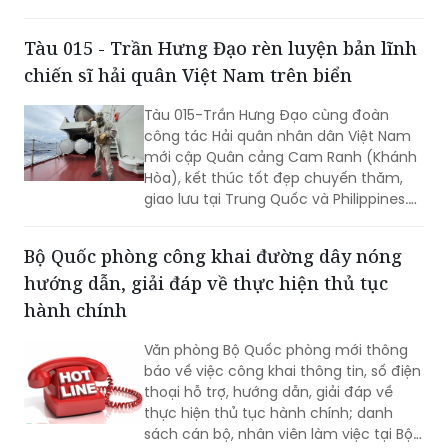
sáng mai, 3/8 tại Nhà Quốc hội. Theo
vào cuộc sống thông qua những quyết
dự kiến chương trình, Quốc hội sẽ xem
sách kịp thời của QH.
xét khối lượng công việc rất lớn, bao
gồm dự kiến biểu quyết thông qua
nhiều dự án luật quan trọng...
Tàu 015 - Trần Hưng Đạo rèn luyện bản lĩnh
chiến sĩ hải quân Việt Nam trên biển
Tàu 015-Trần Hưng Đạo cùng đoàn
công tác Hải quân nhân dân Việt Nam
mới cập Quân cảng Cam Ranh (Khánh
Hòa), kết thúc tốt đẹp chuyến thăm,
giao lưu tại Trung Quốc và Philippines.
Trong điều kiện hoạt động liên tục trên
biển, tàu đã duy trì nghiêm các chế độ
Bộ Quốc phòng công khai đường dây nóng
trực sẵn sàng chiến đấu, trực canh, đi
hướng dẫn, giải đáp về thực hiện thủ tục
ca; tổ chức luyện tập các phương án...
hành chính
Văn phòng Bộ Quốc phòng mới thông
báo về việc công khai thông tin, số điện