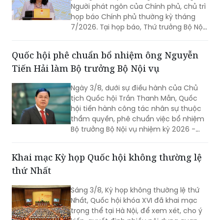
phố
Chiều 3/8, Bộ trưởng, Chủ nhiệm Văn
phòng Chính phủ Đặng Xuân Phong,
Người phát ngôn của Chính phủ, chủ trì
họp báo Chính phủ thường kỳ tháng
7/2026. Tại họp báo, Thứ trưởng Bộ Nội
vụ Nguyễn Thị Hà đã thông tin về kết
quả sắp xếp các thôn, tổ dân phố trên
Quốc hội phê chuẩn bổ nhiệm ông Nguyễn
toàn quốc.
Tiến Hải làm Bộ trưởng Bộ Nội vụ
Ngày 3/8, dưới sự điều hành của Chủ
tịch Quốc hội Trần Thanh Mẫn, Quốc
hội tiến hành công tác nhân sự thuộc
thẩm quyền, phê chuẩn việc bổ nhiệm
Bộ trưởng Bộ Nội vụ nhiệm kỳ 2026 -
2031 đối với ông Nguyễn Tiến Hải, Ủy
viên Ban Chấp hành Trung ương Đảng,
Khai mạc Kỳ họp Quốc hội không thường lệ
quyền Bộ trưởng Bộ Nội vụ.
thứ Nhất