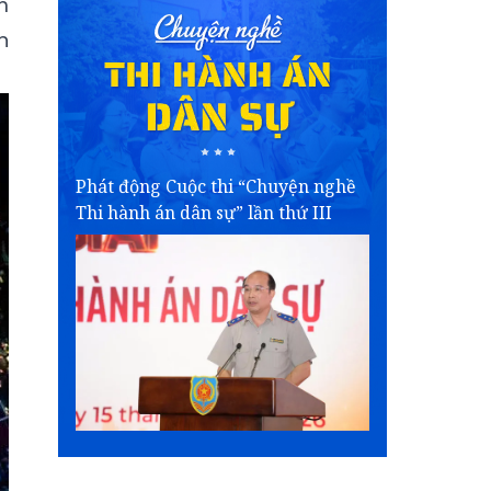
m
n
Phát động Cuộc thi “Chuyện nghề
Thi hành án dân sự” lần thứ III