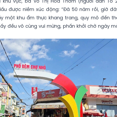
a khu vực, bà Võ Thị Hoa Thơm (người dân Tổ 2
ấu được niềm xúc động: “Đã 50 năm rồi, giờ đâ
ấy một khu ẩm thực khang trang, quy mô đến th
 nấy đều vô cùng vui mừng, phấn khởi chờ ngày m