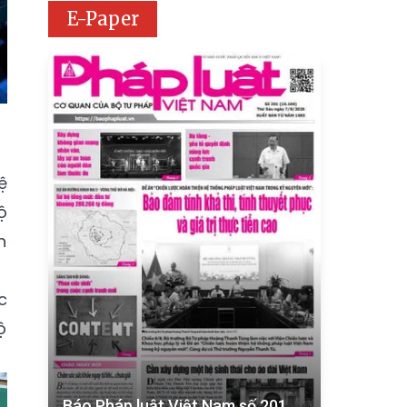
E-Paper
ệ
ộ
h
c
ộ
Báo Pháp luật Việt Nam số 201