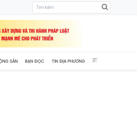
a Lai
ỘNG SẢN
BẠN ĐỌC
TIN ĐỊA PHƯƠNG