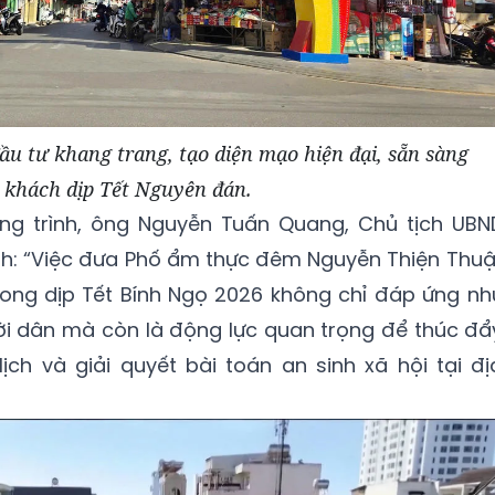
u tư khang trang, tạo diện mạo hiện đại, sẵn sàng
 khách dịp Tết Nguyên đán.
ng trình, ông Nguyễn Tuấn Quang, Chủ tịch UBN
: “Việc đưa Phố ẩm thực đêm Nguyễn Thiện Thuậ
rong dịp Tết Bính Ngọ 2026 không chỉ đáp ứng nh
gười dân mà còn là động lực quan trọng để thúc đẩ
 lịch và giải quyết bài toán an sinh xã hội tại đị