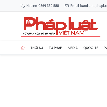
Hotline: 0869 359 588
Email: baodientuphapl
Trang chủ Phố ẩm thực đêm D
THỜI SỰ
TƯ PHÁP
MEDIA
QUỐC TẾ
P