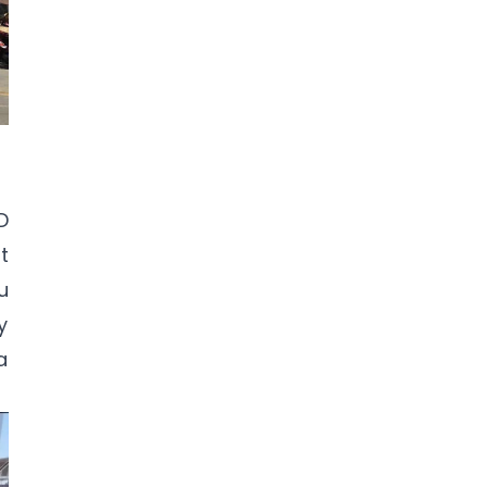
D
t
u
y
a