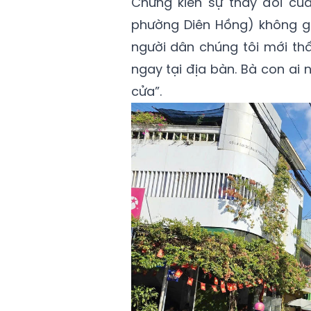
Chứng kiến sự thay đổi củ
phường Diên Hồng) không gi
người dân chúng tôi mới th
ngay tại địa bàn. Bà con ai
cửa”.