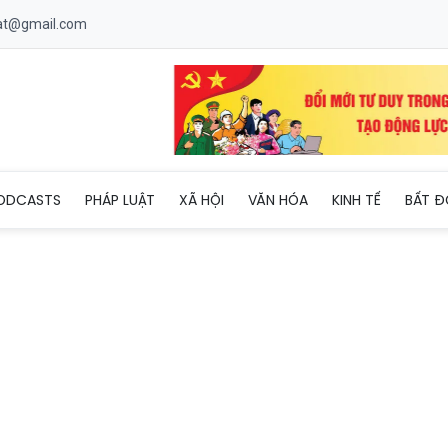
uat@gmail.com
iên Hồng sẵn sàng vận hành, tạo “điểm nhấn” du lịch phố núi Gi
ODCASTS
PHÁP LUẬT
XÃ HỘI
VĂN HÓA
KINH TẾ
BẤT Đ