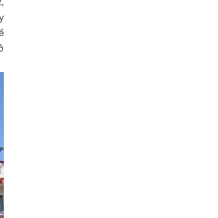
,
y
ế
ở