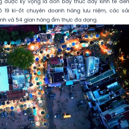
 được kỳ vọng là đòn bẩy thúc đẩy kinh tế đê
 19 ki-ốt chuyên doanh hàng lưu niệm, các sả
nh và 54 gian hàng ẩm thực đa dạng.