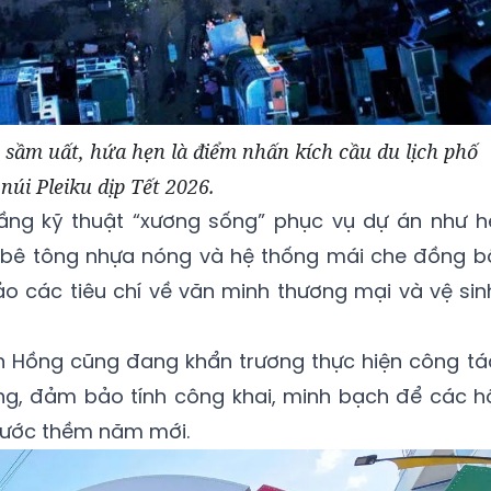
sầm uất, hứa hẹn là điểm nhấn kích cầu du lịch phố
núi Pleiku dịp Tết 2026.
 tầng kỹ thuật “xương sống” phục vụ dự án như h
 bê tông nhựa nóng và hệ thống mái che đồng b
o các tiêu chí về văn minh thương mại và vệ sin
n Hồng cũng đang khẩn trương thực hiện công tá
g, đảm bảo tính công khai, minh bạch để các h
trước thềm năm mới.