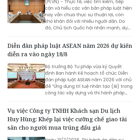
(PLVN) - Thực tế, việc tìm kiếm, tiếp
cận và hiểu các văn bản pháp luật hiện
nay vẫn chưa thực sự thuận lợi, còn
khó khăn đối với nhiều người dân. Do
đó, Chủ tịch Quốc hội nhấn mạnh, dự
thảo Luật Phổ biến, giáo dục pháp luật
(sửa đổi) cần nghiên cứu quy định rõ
Diễn đàn pháp luật ASEAN năm 2026 dự kiến
việc xây dựng hệ sinh thái số quốc gia
diễn ra vào ngày 18/8
về phổ biến, giáo dục pháp luật.
Bộ trưởng Bộ Tư pháp vừa ký Quyết
định Ban hành Kế hoạch tổ chức Diễn
đàn pháp luật ASEAN năm 2026 với chủ
đề “Ứng dụng trí tuệ nhân tạo (AI) trong
công tác xây dựng và thi hành pháp
luật trong kỷ nguyên số”. Diễn đàn dự
kiến sẽ diễn ra vào ngày 18/8 tới.
Vụ việc Công ty TNHH Khách sạn Du lịch
Huy Hùng: Khép lại việc cưỡng chế giao tài
sản cho người mua trúng đấu giá
Ngày 31/7/2026, Thi hành án dân sự