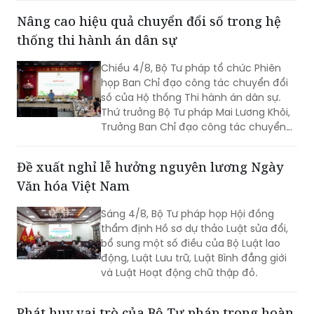
giao dịch bảo đảm”. Cùng dự có Thứ
Nâng cao hiệu quả chuyển đổi số trong hệ
trưởng Đặng Hoàng Oanh.
thống thi hành án dân sự
Chiều 4/8, Bộ Tư pháp tổ chức Phiên
họp Ban Chỉ đạo công tác chuyển đổi
số của Hộ thống Thi hành án dân sự.
Thứ trưởng Bộ Tư pháp Mai Lương Khôi,
Trưởng Ban Chỉ đạo công tác chuyển
đổi số của Hệ thống Thi hành án dân sự
(Ban Chỉ đạo).
Đề xuất nghỉ lễ hưởng nguyên lương Ngày
Văn hóa Việt Nam
Sáng 4/8, Bộ Tư pháp họp Hội đồng
thẩm định Hồ sơ dự thảo Luật sửa đổi,
bổ sung một số điều của Bộ Luật lao
động, Luật Lưu trữ, Luật Bình đẳng giới
và Luật Hoạt động chữ thập đỏ.
Phát huy vai trò của Bộ Tư pháp trong hoàn