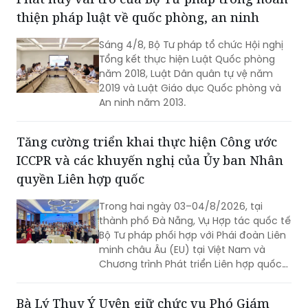
thiện pháp luật về quốc phòng, an ninh
Sáng 4/8, Bộ Tư pháp tổ chức Hội nghị
Tổng kết thực hiện Luật Quốc phòng
năm 2018, Luật Dân quân tự vệ năm
2019 và Luật Giáo dục Quốc phòng và
An ninh năm 2013.
Tăng cường triển khai thực hiện Công ước
ICCPR và các khuyến nghị của Ủy ban Nhân
quyền Liên hợp quốc
Trong hai ngày 03–04/8/2026, tại
thành phố Đà Nẵng, Vụ Hợp tác quốc tế
Bộ Tư pháp phối hợp với Phái đoàn Liên
minh châu Âu (EU) tại Việt Nam và
Chương trình Phát triển Liên hợp quốc
(UNDP) tại Việt Nam tổ chức Hội thảo
về thực hiện các khuyến nghị của Ủy
Bà Lý Thụy Ý Uyên giữ chức vụ Phó Giám
ban Nhân quyền Liên hợp quốc đối với