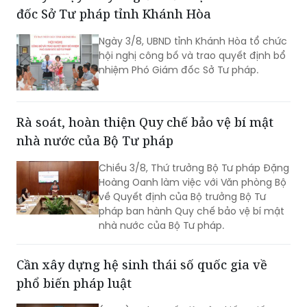
đốc Sở Tư pháp tỉnh Khánh Hòa
Báo cáo định kỳ lần thứ tư của Việt
Nam về thực hiện Công ước quốc tế về
Ngày 3/8, UBND tỉnh Khánh Hòa tổ chức
các quyền dân sự và chính trị (ICCPR)
hội nghị công bố và trao quyết định bổ
và Hội nghị tập huấn về thực hiện Công
nhiệm Phó Giám đốc Sở Tư pháp.
ước ICCPR. Đây là chuỗi hoạt động
được triển khai trong khuôn khổ Dự án
“Tăng cường pháp luật và tư pháp tại
Việt Nam giai đoạn II” (EU JULE II), góp
Rà soát, hoàn thiện Quy chế bảo vệ bí mật
phần nâng cao năng lực của các cơ
nhà nước của Bộ Tư pháp
quan, tổ chức trong việc thực hiện các
cam kết quốc tế của Việt Nam về
Chiều 3/8, Thứ trưởng Bộ Tư pháp Đặng
quyền con người.
Hoàng Oanh làm việc với Văn phòng Bộ
về Quyết định của Bộ trưởng Bộ Tư
pháp ban hành Quy chế bảo vệ bí mật
nhà nước của Bộ Tư pháp.
Cần xây dựng hệ sinh thái số quốc gia về
phổ biến pháp luật