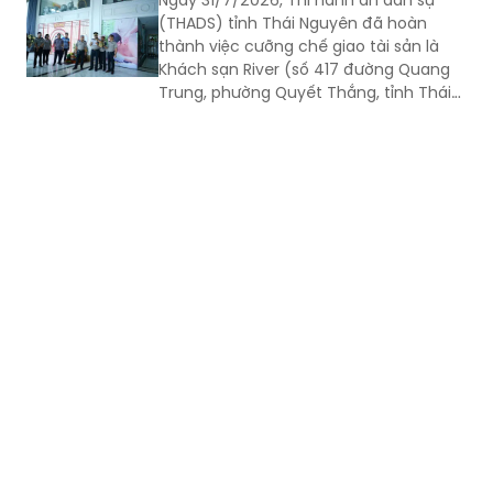
(THADS) tỉnh Thái Nguyên đã hoàn
thành việc cưỡng chế giao tài sản là
Khách sạn River (số 417 đường Quang
Trung, phường Quyết Thắng, tỉnh Thái
Nguyên) cho người mua trúng đấu giá
theo quy định của pháp luật. Đây là vụ
án kinh doanh, thương mại có giá trị
lớn, việc tổ chức thi hành kéo dài gần 3
năm do phát sinh nhiều khó khăn,
vướng mắc.