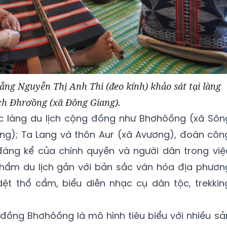
ng Nguyễn Thị Anh Thi (đeo kính) khảo sát tại làng
ịch Đhrơồng (xã Đông Giang).
ác làng du lịch cộng đồng như Bhơhôồng (xã Sôn
ng); Ta Lang và thôn Aur (xã Avương), đoàn côn
đáng kể của chính quyền và người dân trong việ
 phẩm du lịch gắn với bản sắc văn hóa địa phươn
ệt thổ cẩm, biểu diễn nhạc cụ dân tộc, trekkin
 đồng Bhơhôồng là mô hình tiêu biểu với nhiều sả