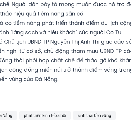
chế. Người dân bày tỏ mong muốn được hỗ trợ đ
 thác hiệu quả tiềm năng sẵn có.
 có tiềm năng phát triển thành điểm du lịch cộn
ảnh "làng sạch và hiếu khách" của người Cơ Tu.
ó Chủ tịch UBND TP Nguyễn Thị Anh Thi giao các sở
iến nghị từ cơ sở, chủ động tham mưu UBND TP cá
đồng thời phối hợp chặt chẽ để tháo gỡ khó khăn
lịch cộng đồng miền núi trở thành điểm sáng tron
h bền vững của Đà Nẵng.
à Nẵng
phát triển kinh tế xã hội
sinh thái bền vững