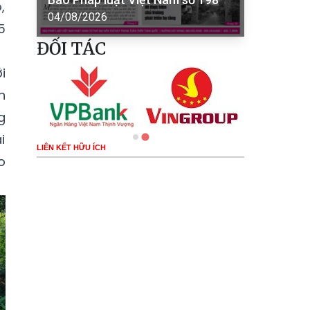
,
04/08/2026
5
ĐỐI TÁC
i
n
g
i
LIÊN KẾT HỮU ÍCH
o