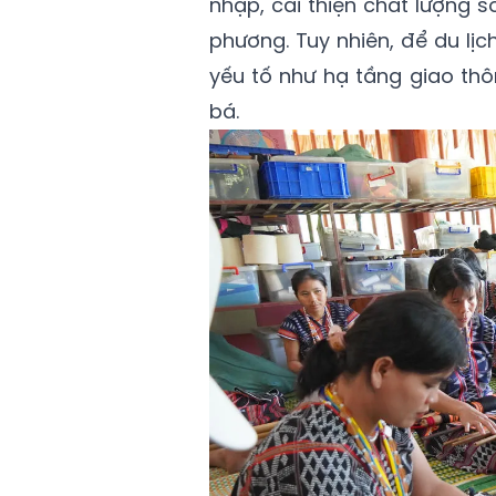
nhập, cải thiện chất lượng s
phương. Tuy nhiên, để du lị
yếu tố như hạ tầng giao thô
bá.