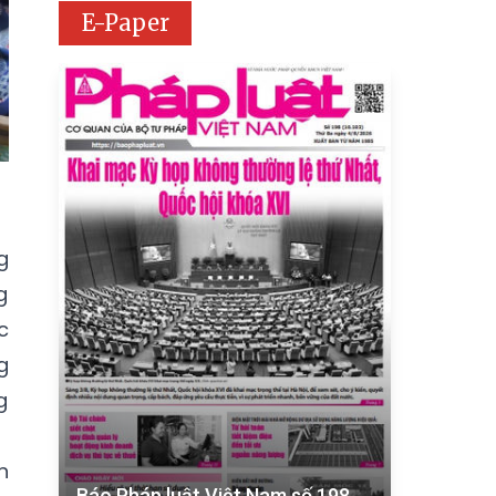
E-Paper
g
g
c
g
g
n
Báo Pháp luật Việt Nam số 198