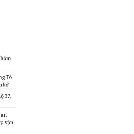
 chăm
ng Tò
 nhở
ộ 37,
g
 an
ệp vận