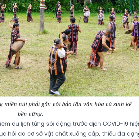
ng miền núi phải gắn với bảo tồn văn hóa và sinh kế
bền vững.
điểm du lịch từng sôi động trước dịch COVID-19 hiệ
c hồi do cơ sở vật chất xuống cấp, thiếu đa dạn