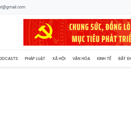
uat@gmail.com
h cộng đồng miền núi gắn với bảo tồn văn hóa và sinh kế bền vững
ODCASTS
PHÁP LUẬT
XÃ HỘI
VĂN HÓA
KINH TẾ
BẤT Đ