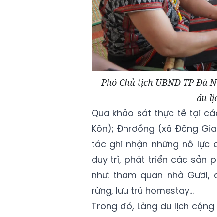
Phó Chủ tịch UBND TP Đà Nẵ
du l
Qua khảo sát thực tế tại c
Kôn); Đhrơồng (xã Đông Gia
tác ghi nhận những nỗ lực 
duy trì, phát triển các sản
như: tham quan nhà Gươl, d
rừng, lưu trú homestay...
Trong đó, Làng du lịch cộng