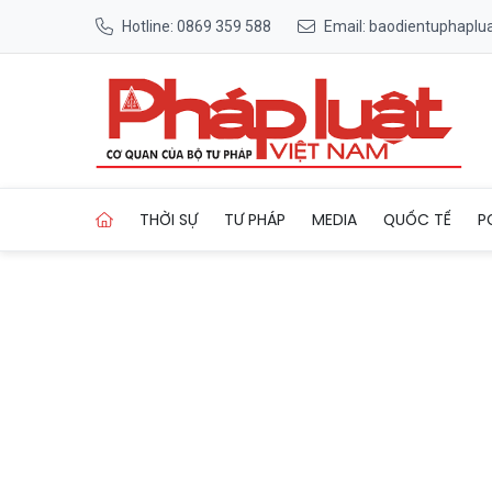
Hotline: 0869 359 588
Email: baodientuphapl
Trang chủ Phát triển du lịc
THỜI SỰ
TƯ PHÁP
MEDIA
QUỐC TẾ
P