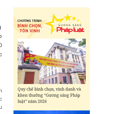
g
o
D
c
Quy chế bình chọn, vinh danh và
h
khen thưởng “Gương sáng Pháp
c
luật” năm 2026
u