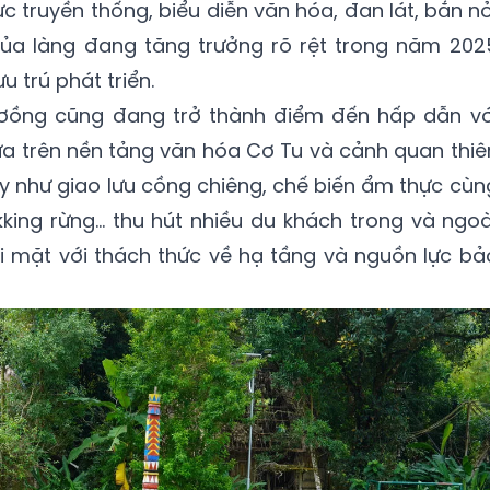
truyền thống, biểu diễn văn hóa, đan lát, bắn nỏ
u của làng đang tăng trưởng rõ rệt trong năm 202
u trú phát triển.
rơồng cũng đang trở thành điểm đến hấp dẫn vớ
dựa trên nền tảng văn hóa Cơ Tu và cảnh quan thiê
ây như giao lưu cồng chiêng, chế biến ẩm thực cùn
king rừng... thu hút nhiều du khách trong và ngoà
ối mặt với thách thức về hạ tầng và nguồn lực bả