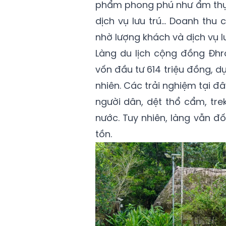
phẩm phong phú như ẩm thực 
dịch vụ lưu trú... Doanh th
nhờ lượng khách và dịch vụ lư
Làng du lịch cộng đồng Đh
vốn đầu tư 614 triệu đồng, 
nhiên. Các trải nghiệm tại đ
người dân, dệt thổ cẩm, trek
nước. Tuy nhiên, làng vẫn đ
tồn.