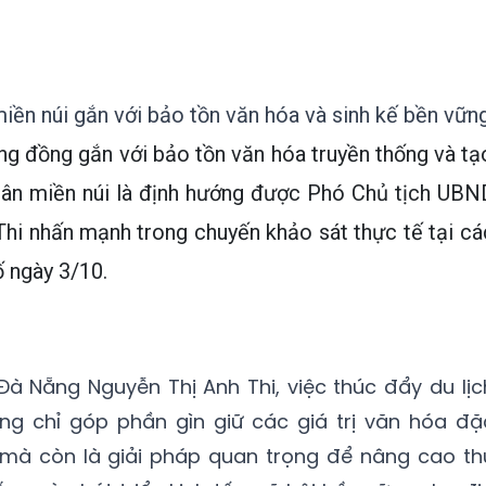
miền núi gắn với bảo tồn văn hóa và sinh kế bền vữn
ộng đồng gắn với bảo tồn văn hóa truyền thống và tạ
dân miền núi là định hướng được Phó Chủ tịch UBN
hi nhấn mạnh trong chuyến khảo sát thực tế tại cá
ố ngày 3/10.
à Nẵng Nguyễn Thị Anh Thi, việc thúc đẩy du lịc
ng chỉ góp phần gìn giữ các giá trị văn hóa đặ
mà còn là giải pháp quan trọng để nâng cao th