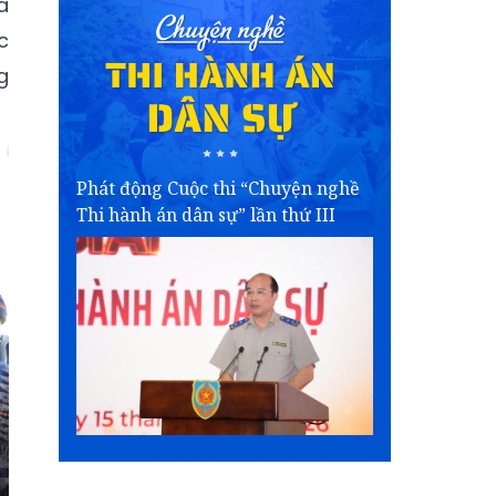
a
c
g
Phát động Cuộc thi “Chuyện nghề
Thi hành án dân sự” lần thứ III