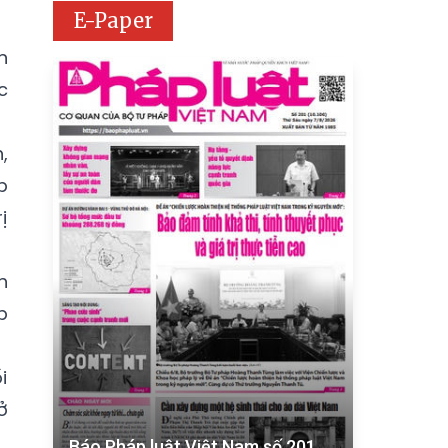
E-Paper
n
c
,
p
ị
h
p
i
ở
Báo Pháp luật Việt Nam số 201