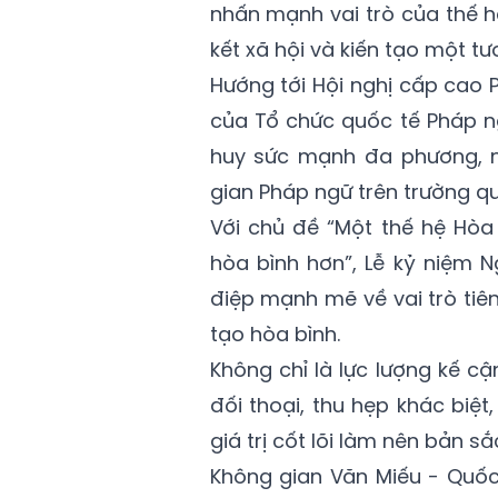
nhấn mạnh vai trò của thế h
kết xã hội và kiến tạo một tư
Hướng tới Hội nghị cấp cao 
của Tổ chức quốc tế Pháp ng
huy sức mạnh đa phương, n
gian Pháp ngữ trên trường qu
Với chủ đề “Một thế hệ Hòa
hòa bình hơn”, Lễ
kỷ niệm
Ng
điệp mạnh mẽ về vai trò tiên
tạo hòa bình.
Không chỉ là lực lượng kế c
đối thoại, thu hẹp khác biệ
giá trị cốt lõi làm nên bản 
Không gian Văn Miếu - Quốc