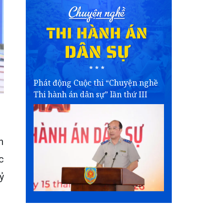
Phát động Cuộc thi “Chuyện nghề
Thi hành án dân sự” lần thứ III
n
c
ỷ