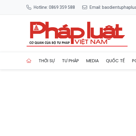
Hotline: 0869 359 588
Email: baodientuphapl
Trang chủ Phát huy sức mạn
THỜI SỰ
TƯ PHÁP
MEDIA
QUỐC TẾ
P