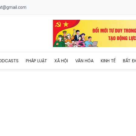
uat@gmail.com
h đa phương, nâng cao tiếng nói, tầm ảnh hưởng của không gian
ODCASTS
PHÁP LUẬT
XÃ HỘI
VĂN HÓA
KINH TẾ
BẤT Đ