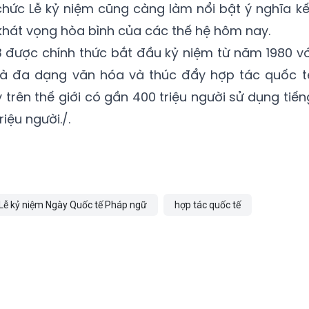
 chức Lễ
kỷ niệm
cũng càng làm nổi bật ý nghĩa kế
à khát vọng hòa bình của các thế hệ hôm nay.
 được chính thức bắt đầu
kỷ niệm
từ năm 1980 vớ
và đa dạng văn hóa và thúc đẩy hợp tác quốc t
 trên thế giới có gần 400 triệu người sử dụng tiến
iệu người./.
Lễ kỷ niệm Ngày Quốc tế Pháp ngữ
hợp tác quốc tế