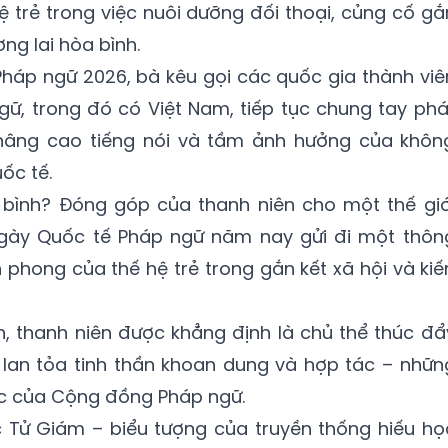
ệ trẻ trong việc nuôi dưỡng đối thoại, củng cố gắ
ơng lai hòa bình.
Pháp ngữ 2026, bà kêu gọi các quốc gia thành viê
ữ, trong đó có Việt Nam, tiếp tục chung tay phá
âng cao tiếng nói và tầm ảnh hưởng của khôn
ốc tế.
 bình? Đóng góp của thanh niên cho một thế giớ
ày Quốc tế Pháp ngữ năm nay gửi đi một thôn
 phong của thế hệ trẻ trong gắn kết xã hội và kiế
ận, thanh niên được khẳng định là chủ thể thúc đẩ
t, lan tỏa tinh thần khoan dung và hợp tác – nhữn
sắc của Cộng đồng Pháp ngữ.
 Tử Giám – biểu tượng của truyền thống hiếu họ