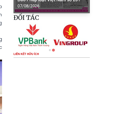
p
07/08/2026
h
ĐỐI TÁC
g
g
c
LIÊN KẾT HỮU ÍCH