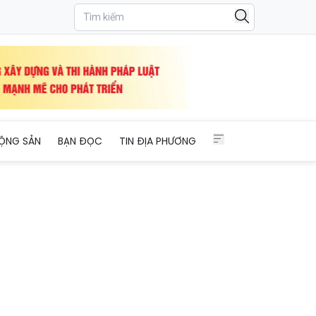
 Pháp ngữ
ỘNG SẢN
BẠN ĐỌC
TIN ĐỊA PHƯƠNG