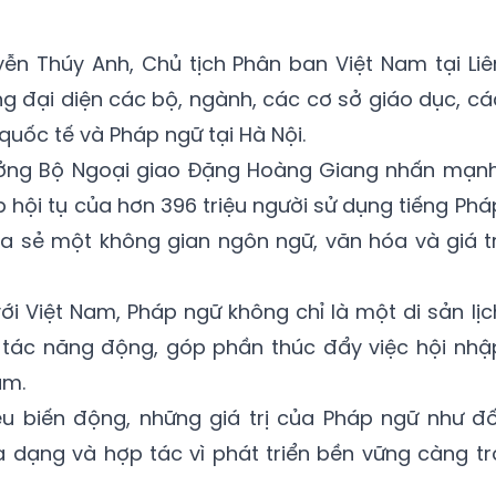
ễn Thúy Anh, Chủ tịch Phân ban Việt Nam tại Liê
ng đại diện các bộ, ngành, các cơ sở giáo dục, cá
quốc tế và Pháp ngữ tại Hà Nội.
trưởng Bộ Ngoại giao Đặng Hoàng Giang nhấn mạnh
 hội tụ của hơn 396 triệu người sử dụng tiếng Phá
hia sẻ một không gian ngôn ngữ, văn hóa và giá tr
ới Việt Nam, Pháp ngữ không chỉ là một di sản lịc
tác năng động, góp phần thúc đẩy việc hội nhậ
am.
ều biến động, những giá trị của Pháp ngữ như đố
đa dạng và hợp tác vì phát triển bền vững càng tr