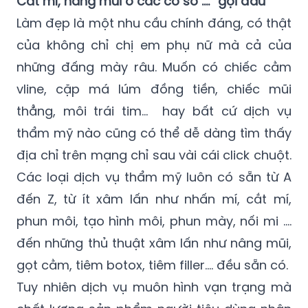
Cắt mí, nâng mũi ở các cơ sở …. “gội đầu”
Làm đẹp là một nhu cầu chính đáng, có thật
của không chỉ chị em phụ nữ mà cả của
những đấng mày râu. Muốn có chiếc cằm
vline, cặp má lúm đồng tiền, chiếc mũi
thẳng, môi trái tim… hay bất cứ dịch vụ
thẩm mỹ nào cũng có thể dễ dàng tìm thấy
địa chỉ trên mạng chỉ sau vài cái click chuột.
Các loại dịch vụ thẩm mỹ luôn có sẵn từ A
đến Z, từ ít xâm lấn như nhấn mí, cắt mí,
phun môi, tạo hình môi, phun mày, nối mi ….
đến những thủ thuật xâm lấn như nâng mũi,
gọt cằm, tiêm botox, tiêm filler…. đều sẵn có.
Tuy nhiên dịch vụ muôn hình vạn trạng mà