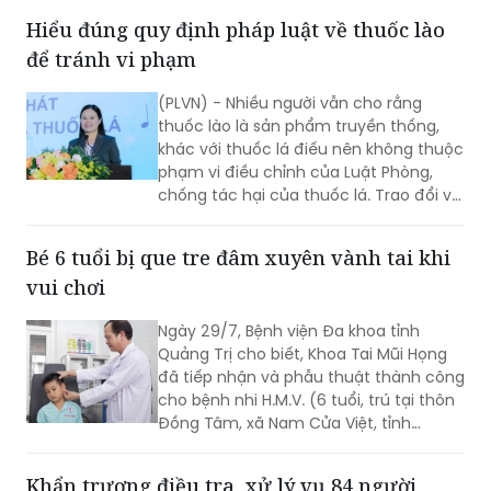
with Polyangiitis - EGPA) – một bệnh lý
Hiểu đúng quy định pháp luật về thuốc lào
viêm mạch máu kích thước nhỏ và
để tránh vi phạm
trung bình rất hiếm gặp, đặc biệt ở
người châu Á.
(PLVN) - Nhiều người vẫn cho rằng
thuốc lào là sản phẩm truyền thống,
khác với thuốc lá điếu nên không thuộc
phạm vi điều chỉnh của Luật Phòng,
chống tác hại của thuốc lá. Trao đổi với
phóng viên Báo Pháp luật Việt Nam, Ths.
Nguyễn Thị Thu Hương - chuyên gia về
Bé 6 tuổi bị que tre đâm xuyên vành tai khi
phòng, chống tác hại của thuốc lá
vui chơi
khẳng định đây là cách hiểu không
đúng. Thuốc lào là một dạng thuốc lá
Ngày 29/7, Bệnh viện Đa khoa tỉnh
theo quy định của pháp luật, vì vậy mọi
Quảng Trị cho biết, Khoa Tai Mũi Họng
quy định về địa điểm cấm hút, xử phạt
đã tiếp nhận và phẫu thuật thành công
vi phạm và trách nhiệm của người
cho bệnh nhi H.M.V. (6 tuổi, trú tại thôn
quản lý đều được áp dụng tương tự
Đồng Tâm, xã Nam Cửa Việt, tỉnh
như đối với thuốc lá điếu.
Quảng Trị) bị que tre đâm xuyên vành
tai trái.
Khẩn trương điều tra, xử lý vụ 84 người