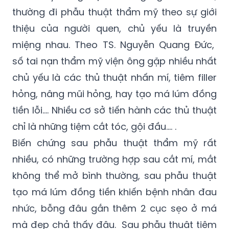
thường đi phẫu thuật thẩm mỹ theo sự giới
thiệu của người quen, chủ yếu là truyền
miệng nhau. Theo TS. Nguyễn Quang Đức,
số tai nạn thẩm mỹ viện ông gặp nhiều nhất
chủ yếu là các thủ thuật nhấn mí, tiêm filler
hỏng, nâng mũi hỏng, hay tạo má lúm đồng
tiền lỗi…. Nhiều cơ sở tiến hành các thủ thuật
chỉ là những tiệm cắt tóc, gội đầu…. .
Biến chứng sau phẫu thuật thẩm mỹ rất
nhiều, có những trường hợp sau cắt mí, mắt
không thể mở bình thường, sau phẫu thuật
tạo má lúm đồng tiền khiến bệnh nhân đau
nhức, bỗng đâu gắn thêm 2 cục sẹo ở má
mà đẹp chả thấy đâu. Sau phẫu thuật tiêm