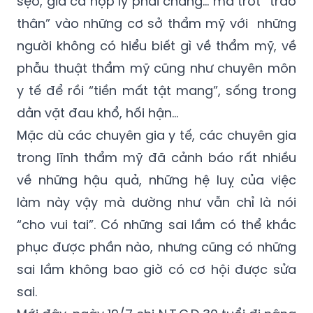
sẹo, giá cả hợp lý phải chăng… mà trót “trao
thân” vào những cơ sở thẩm mỹ với những
người không có hiểu biết gì về thẩm mỹ, về
phẫu thuật thẩm mỹ cũng như chuyên môn
y tế để rồi “tiền mất tật mang”, sống trong
dằn vặt đau khổ, hối hận…
Mặc dù các chuyên gia y tế, các chuyên gia
trong lĩnh thẩm mỹ đã cảnh báo rất nhiều
về những hậu quả, những hệ luỵ của việc
làm này vậy mà dường như vẫn chỉ là nói
“cho vui tai”. Có những sai lầm có thể khắc
phục được phần nào, nhưng cũng có những
sai lầm không bao giờ có cơ hội được sửa
sai.