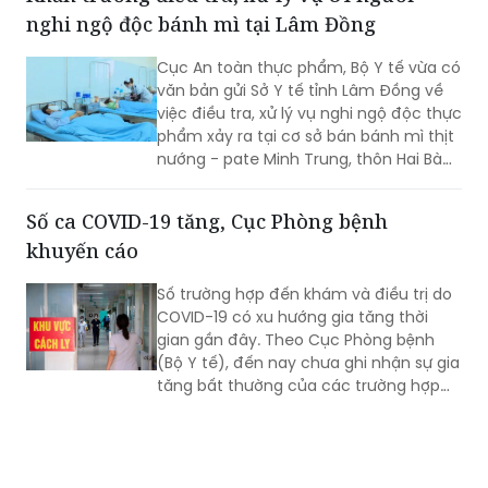
nghi ngộ độc bánh mì tại Lâm Đồng
Cục An toàn thực phẩm, Bộ Y tế vừa có
văn bản gửi Sở Y tế tỉnh Lâm Đồng về
việc điều tra, xử lý vụ nghi ngộ độc thực
phẩm xảy ra tại cơ sở bán bánh mì thịt
nướng - pate Minh Trung, thôn Hai Bà
Trưng, xã Nam Ban Lâm Hà.
Số ca COVID-19 tăng, Cục Phòng bệnh
khuyến cáo
Số trường hợp đến khám và điều trị do
COVID-19 có xu hướng gia tăng thời
gian gần đây. Theo Cục Phòng bệnh
(Bộ Y tế), đến nay chưa ghi nhận sự gia
tăng bất thường của các trường hợp
nặng hoặc tử vong do COVID-19. Tuy
nhiên, mọi người, đặc biệt 6 nhóm
người có nguy cơ cao vẫn phải chủ
động phòng bệnh...