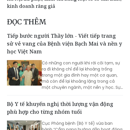
kinh doanh răng giả
ĐỌC THÊM
Tiếp bước người Thầy lớn - Viết tiếp trang
sử vẻ vang của Bệnh viện Bạch Mai và nền y
học Việt Nam
Có những con người khi rời cõi tạm, sự
ra đi không chỉ để lại khoảng trống
trong một gia đình hay một cơ quan,
mà còn để lại khoảng lặng trong cả
một chuyên ngành, một nền y học. Sự
từ biệt của Anh hùng Lao động, Thầy
thuốc Nhân dân, Giáo sư Vũ Văn Đính là
Bộ Y tế khuyến nghị thời lượng vận động
một mất mát như vậy.
phù hợp cho từng nhóm tuổi
Cục Phòng bệnh (Bộ Y tế) vừa ban
hành “Cẩm nang hướng dẫn hoạt động