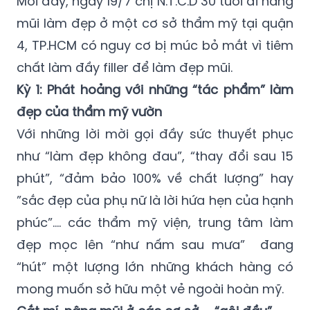
Mới đây, ngày 19/7 chị N.T.C.D 30 tuổi đi nâng
mũi làm đẹp ở một cơ sở thẩm mỹ tại quận
4, TP.HCM có nguy cơ bị múc bỏ mắt vì tiêm
chất làm đầy filler để làm đẹp mũi.
Kỳ 1: Phát hoảng với những “tác phẩm” làm
đẹp của thẩm mỹ vườn
Với những lời mời gọi đầy sức thuyết phục
như “làm đẹp không đau”, “thay đổi sau 15
phút”, “đảm bảo 100% về chất lượng” hay
”sắc đẹp của phụ nữ là lời hứa hẹn của hạnh
phúc”…. các thẩm mỹ viện, trung tâm làm
đẹp mọc lên “như nấm sau mưa” đang
“hút” một lượng lớn những khách hàng có
mong muốn sở hữu một vẻ ngoài hoàn mỹ.