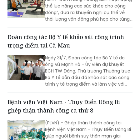
thể lực nâng cao sức khỏe cho cộng
đồng”, đưa ra khuyến nghị cụ thể về
thời lượng vận động phù hợp cho từng
nhóm tuổi, từ trẻ em dưới 1 tuổi đến
người cao tuổi nhằm nâng cao sức
Đoàn công tác Bộ Y tế khảo sát công trình
khỏe và phòng ngừa bệnh tật.
trọng điểm tại Cà Mau
Ngày 31/7, Đoàn công tác Bộ Y tế do
ông Vũ Mạnh Hà - Ủy viên dự khuyết
BCH TW Đảng, Thứ trưởng Thường trực
Bộ Y tế dẫn đầu đã khảo sát các công
trình y tế trọng điểm và làm việc với
lãnh đạo tỉnh Cà Mau nhằm đánh giá
hiện trạng, tháo gỡ khó khăn, định
Bệnh viện Việt Nam - Thụy Điển Uông Bí
hướng phát triển hệ thống y tế địa
ghép thận thành công ca thứ 8
phương theo hướng hiện đại, đồng bộ,
đáp ứng yêu cầu chăm sóc sức khỏe
(PLVN) - Ghép thận thành công tại
nhân dân trong giai đoạn mới.
Bệnh viện Việt Nam - Thụy Điển Uông Bí
giúp người bệnh suy thận mạn giai