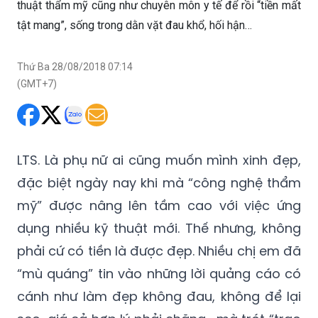
thuật thẩm mỹ cũng như chuyên môn y tế để rồi “tiền mất
tật mang”, sống trong dằn vặt đau khổ, hối hận…
Thứ Ba 28/08/2018 07:14
(GMT+7)
LTS. Là phụ nữ ai cũng muốn mình xinh đẹp,
đặc biệt ngày nay khi mà “công nghệ thẩm
mỹ” được nâng lên tầm cao với việc ứng
dụng nhiều kỹ thuật mới. Thế nhưng, không
phải cứ có tiền là được đẹp. Nhiều chị em đã
“mù quáng” tin vào những lời quảng cáo có
cánh như làm đẹp không đau, không để lại