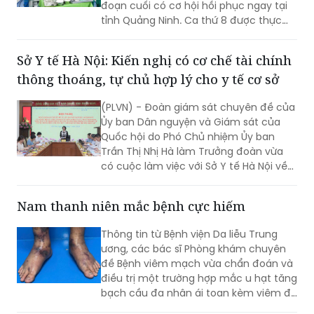
đoạn cuối có cơ hội hồi phục ngay tại
tỉnh Quảng Ninh. Ca thứ 8 được thực
hiện với sự hỗ trợ của Bệnh viện Việt
Đức.
Sở Y tế Hà Nội: Kiến nghị có cơ chế tài chính
thông thoáng, tự chủ hợp lý cho y tế cơ sở
(PLVN) - Đoàn giám sát chuyên đề của
Ủy ban Dân nguyện và Giám sát của
Quốc hội do Phó Chủ nhiệm Ủy ban
Trần Thị Nhị Hà làm Trưởng đoàn vừa
có cuộc làm việc với Sở Y tế Hà Nội về
việc “giải quyết kiến nghị của cử tri về
bảo đảm nhân lực y tế nhằm nâng cao
Nam thanh niên mắc bệnh cực hiếm
chất lượng hoạt động của trạm y tế
(TYT) trong bối cảnh tổ chức chính
Thông tin từ Bệnh viện Da liễu Trung
quyền địa phương 2 cấp (CQĐP2C)”.
ương, các bác sĩ Phòng khám chuyên
đề Bệnh viêm mạch vừa chẩn đoán và
điều trị một trường hợp mắc u hạt tăng
bạch cầu đa nhân ái toan kèm viêm đa
mạch (Eosinophilic Granulomatosis