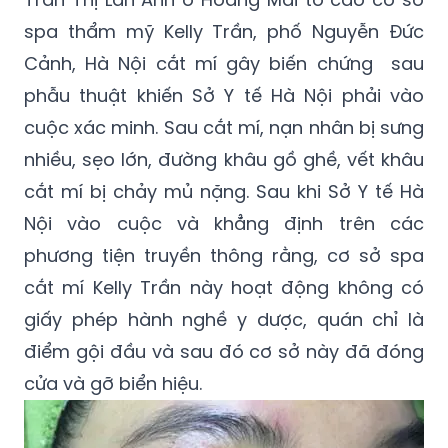
spa thẩm mỹ Kelly Trần, phố Nguyễn Đức
Cảnh, Hà Nội cắt mí gây biến chứng sau
phẫu thuật khiến Sở Y tế Hà Nội phải vào
cuộc xác minh. Sau cắt mí, nạn nhân bị sưng
nhiều, sẹo lớn, đường khâu gồ ghề, vết khâu
cắt mí bị chảy mủ nặng. Sau khi Sở Y tế Hà
Nội vào cuộc và khẳng định trên các
phương tiện truyền thông rằng, cơ sở spa
cắt mí Kelly Trần này hoạt động không có
giấy phép hành nghề y dược, quán chỉ là
điểm gội đầu và sau đó cơ sở này đã đóng
cửa và gỡ biển hiệu.