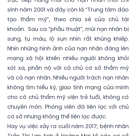
sinh năm 2001 và đây còn là “Trung tâm đào
tạo thẩm mỹ”, theo chia sẻ của chủ tài
khoản. Sau ca “phẫu thuật”, mũi nạn nhân bị
sưng, tụ máu, lộ sụn nhìn rất khủng khiếp.
Nhìn những hình ảnh của nạn nhân đăng lên
mạng xã hội khiến nhiều người không khỏi
xót xa, phẫn nộ với cả chủ cơ sở thẩm mỹ
và cả nạn nhân. Nhiều người trách nạn nhân
không tìm hiểu kỹ, giao tính mạng của mình
cho cô chủ thẩm mỹ viện trẻ tuổi, không có
chuyên môn. Phóng viên đã liên lạc với chủ
cơ sở nhưng không thể liên lạc được.
Hay vụ việc xảy ra cuối năm 2017, bệnh nhân
Trần Thị Lan Anh ở Hoàng Mai tố cáo cơ sở