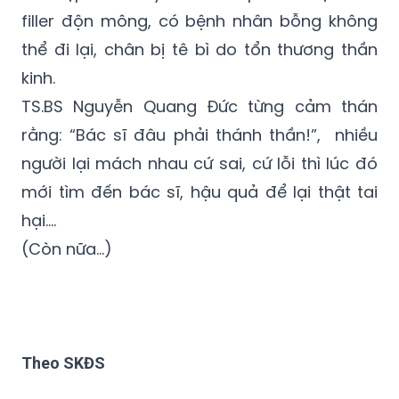
filler độn mông, có bệnh nhân bỗng không
thể đi lại, chân bị tê bì do tổn thương thần
kinh.
TS.BS Nguyễn Quang Đức từng cảm thán
rằng: “Bác sĩ đâu phải thánh thần!”, nhiều
người lại mách nhau cứ sai, cứ lỗi thì lúc đó
mới tìm đến bác sĩ, hậu quả để lại thật tai
hại….
(Còn nữa...)
Theo SKĐS