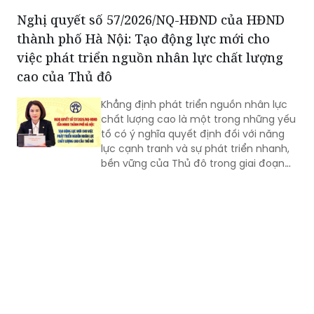
Nghị quyết số 57/2026/NQ-HĐND của HĐND
thành phố Hà Nội: Tạo động lực mới cho
việc phát triển nguồn nhân lực chất lượng
cao của Thủ đô
Khẳng định phát triển nguồn nhân lực
chất lượng cao là một trong những yếu
tố có ý nghĩa quyết định đối với năng
lực cạnh tranh và sự phát triển nhanh,
bền vững của Thủ đô trong giai đoạn
mới, Phó Giám đốc Sở Nội vụ thành phố
Hà Nội Ngô Minh Hoàng cho rằng, điểm
quan trọng của Nghị quyết số
57/2026/NQ-HĐND là tạo lập cơ chế
đầu tư có trọng tâm cho nguồn nhân
lực, gắn đào tạo, bồi dưỡng với nhu cầu
sử dụng và yêu cầu giải quyết những
vấn đề thực tiễn của Thành phố.