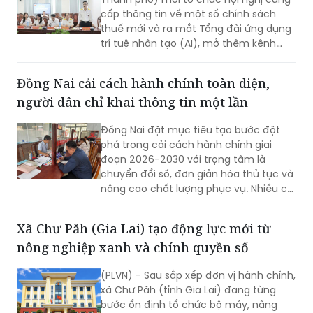
cấp thông tin về một số chính sách
thuế mới và ra mắt Tổng đài ứng dụng
trí tuệ nhân tạo (AI), mở thêm kênh
cung cấp thông tin thuế qua nền tảng
thanh toán số.
Đồng Nai cải cách hành chính toàn diện,
người dân chỉ khai thông tin một lần
Đồng Nai đặt mục tiêu tạo bước đột
phá trong cải cách hành chính giai
đoạn 2026-2030 với trọng tâm là
chuyển đổi số, đơn giản hóa thủ tục và
nâng cao chất lượng phục vụ. Nhiều chỉ
tiêu được đặt ra nhằm rút ngắn thời
gian giải quyết, tăng sự hài lòng của
Xã Chư Păh (Gia Lai) tạo động lực mới từ
người dân và doanh nghiệp.
nông nghiệp xanh và chính quyền số
(PLVN) - Sau sắp xếp đơn vị hành chính,
xã Chư Păh (tỉnh Gia Lai) đang từng
bước ổn định tổ chức bộ máy, nâng