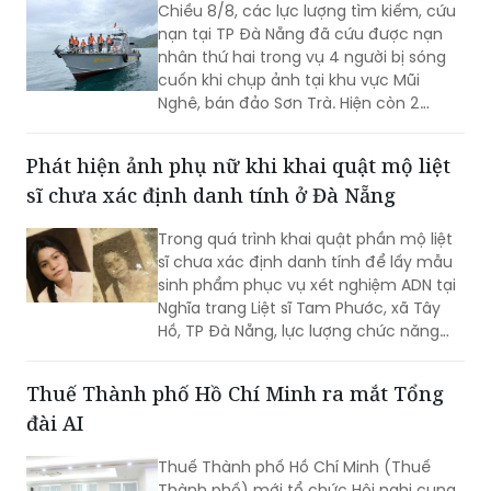
Chiều 8/8, các lực lượng tìm kiếm, cứu
nạn tại TP Đà Nẵng đã cứu được nạn
nhân thứ hai trong vụ 4 người bị sóng
cuốn khi chụp ảnh tại khu vực Mũi
Nghê, bán đảo Sơn Trà. Hiện còn 2
người chưa tìm thấy.
Phát hiện ảnh phụ nữ khi khai quật mộ liệt
sĩ chưa xác định danh tính ở Đà Nẵng
Trong quá trình khai quật phần mộ liệt
sĩ chưa xác định danh tính để lấy mẫu
sinh phẩm phục vụ xét nghiệm ADN tại
Nghĩa trang Liệt sĩ Tam Phước, xã Tây
Hồ, TP Đà Nẵng, lực lượng chức năng
phát hiện nhiều di vật, trong đó đáng
chú ý có di ảnh một phụ nữ.
Thuế Thành phố Hồ Chí Minh ra mắt Tổng
đài AI
Thuế Thành phố Hồ Chí Minh (Thuế
Thành phố) mới tổ chức Hội nghị cung