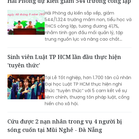
Hải Phòng dự kiến giảm 544 trường công lập
Hải Phòng dự kiến sắp xếp, giảm
544/1.324 trường mầm non, tiểu học và
THCS công lập, tương đương 41,1%,
nhằm tinh gọn đầu mối quản lý, tập
trung nguồn lực và nâng cao chất
lượng giáo dục. Việc sắp xếp phải hoàn
thành trước ngày 20/8/2026.
Sinh viên Luật TP HCM lần đầu thực hiện
'tuyên thức'
Tại Lễ Tốt nghiệp, hơn 1.700 tân cử nhân
Đại học Luật TP HCM thực hiện nghi
thức “tuyên thức” với 5 cam kết về sự
liêm chính, thượng tôn pháp luật, cống
hiến cho xã hội.
Cứu được 2 nạn nhân trong vụ 4 người bị
sóng cuốn tại Mũi Nghê - Đà Nẵng