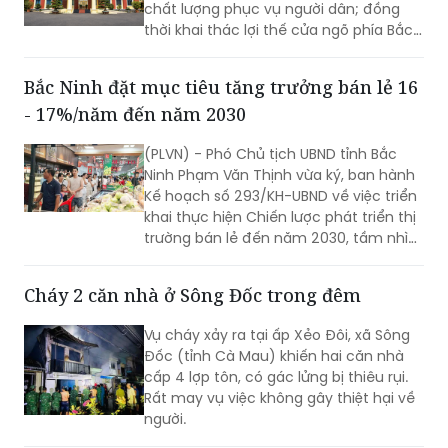
chất lượng phục vụ người dân; đồng
thời khai thác lợi thế cửa ngõ phía Bắc,
nông nghiệp công nghệ cao và bản sắc
văn hóa Jrai để mở rộng không gian
Bắc Ninh đặt mục tiêu tăng trưởng bán lẻ 16
phát triển.
- 17%/năm đến năm 2030
(PLVN) - Phó Chủ tịch UBND tỉnh Bắc
Ninh Phạm Văn Thịnh vừa ký, ban hành
Kế hoạch số 293/KH-UBND về việc triển
khai thực hiện Chiến lược phát triển thị
trường bán lẻ đến năm 2030, tầm nhìn
đến năm 2050 trên địa bàn tỉnh Bắc
Ninh.
Cháy 2 căn nhà ở Sông Đốc trong đêm
Vụ cháy xảy ra tại ấp Xẻo Đôi, xã Sông
Đốc (tỉnh Cà Mau) khiến hai căn nhà
cấp 4 lợp tôn, có gác lửng bị thiêu rụi.
Rất may vụ việc không gây thiệt hại về
người.